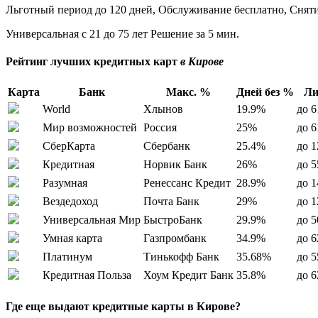
Льготный период до 120 дней, Обслуживание бесплатно, Снят
Универсальная с 21 до 75 лет Решение за 5 мин.
Рейтинг лучших кредитных карт
в Кирове
Карта
Банк
Макс. %
Дней без %
Ли
World
Хлынов
19.9%
до 6
Мир возможностей
Россия
25%
до 6
СберКарта
Сбербанк
25.4%
до 1
Кредитная
Норвик Банк
26%
до 5
Разумная
Ренессанс Кредит
28.9%
до 1
Вездедоход
Почта Банк
29%
до 1
Универсальная Мир
БыстроБанк
29.9%
до 5
Умная карта
Газпромбанк
34.9%
до 6
Платинум
Тинькофф Банк
35.68%
до 5
Кредитная Польза
Хоум Кредит Банк
35.8%
до 6
Где еще выдают кредитные карты в Кирове?