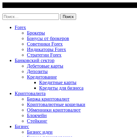
Skip
9 August, 2026
to
invest-easy.ru
content
Найти:
Forex
Брокеры
Бонусы от брокеров
Советники Forex
Индикаторы Forex
Стратегии Forex
Банковский сектор
Дебетовые карты
Депозиты
Кредитование
Кредитные карты
Кредиты для бизнеса
Криптовалюта
Биржа криптовалют
Криптовалютные кошельки
Обменники криптовалют
Блокчейн
Стейкинг
Бизнес
Бизнес идеи