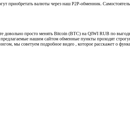
ут приобретать валюты через наш P2P-обменник. Самостоятельн
е довольно просто менять Bitcoin (BTC) на QIWI RUB по выгод
 предлагаемые нашим сайтом обменные пункты проходят строгу
нгом, мы советуем подробное видео , которое расскажет о функ