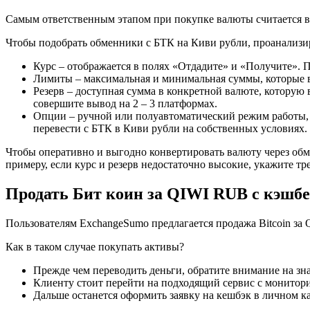
Самым ответственным этапом при покупке валюты считается выб
Чтобы подобрать обменники с БТК на Киви рубли, проанализир
Курс – отображается в полях «Отдадите» и «Получите». 
Лимиты – максимальная и минимальная суммы, которые в
Резерв – доступная сумма в конкретной валюте, которую
совершите вывод на 2 – 3 платформах.
Опции – ручной или полуавтоматический режим работы,
перевести с БТК в Киви рубли на собственных условиях
Чтобы оперативно и выгодно конвертировать валюту через об
примеру, если курс и резерв недостаточно высокие, укажите т
Продать Бит коин за QIWI RUB с кэшб
Пользователям ExchangeSumo предлагается продажа Bitcoin за 
Как в таком случае покупать активы?
Прежде чем переводить деньги, обратите внимание на зн
Клиенту стоит перейти на подходящий сервис с монитор
Дальше останется оформить заявку на кешбэк в личном к