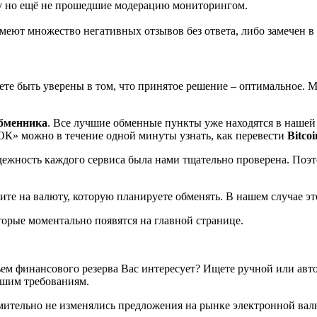
у но ещё не прошедшие модерацию мониторингом.
ют множество негативных отзывов без ответа, либо замечен в 
ете быть уверены в том, что принятое решение – оптимальное.
обменника
. Все лучшие обменные пункты уже находятся в нашей 
К» можно в течение одной минуты узнать, как перевести
Bitco
дежность каждого сервиса была нами тщательно проверена. Поэ
ите на валюту, которую планируете обменять. В нашем случае э
орые моментально появятся на главной странице.
ем финансового резерва Вас интересует? Ищете ручной или ав
ашим требованиям.
емительно не изменялись предложения на рынке электронной валю