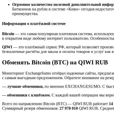
Огромное количество полезной дополнительной инфо
Биткоинов на рубли в системе «Киви» сегодня недостато
преимущества.
Информация о платёжной системе
Bitcoin
— это самая популярная платежная система, использую
в открытом виде любому интернет пользователю. Особенностью
QIWI
— это платёжный сервис РФ, который позволяет производ
безналичные расчёты для заказа и оплаты товаров и услуг как в
Обменять Bitcoin (BTC) на QIWI RUB
Мониторинг ExchangeSumo отобрал надежные сайты, предлагающ
с самым выгодным предложением. Обратите внимание на резе
— лучшие обменники,
по мнению EXCHANGESUMO. C быстрым 
— обменники с кэшбэком.
С каждой вашей операции мы верн
Всего по направлению Bitcoin (BTC) — QIWI RUB работает
14
Суммарный резерв обменников:
27 978 010
QIWI RUB. Среднев