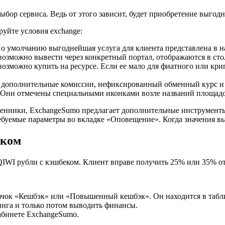
ор сервиса. Ведь от этого зависит, будет приобретение выгодн
уйте условия exchange:
По умолчанию выгоднейшая услуга для клиента представлена в на
озможно вывести через конкретный портал, отображаются в сто
 возможно купить на ресурсе. Если ее мало для фиатного или кр
 дополнительные комиссии, нефиксированный обменный курс и 
. Они отмечены специальными иконками возле названий площадо
менники, ExchangeSumo предлагает дополнительные инструмент
ребуемые параметры во вкладке «Оповещение». Когда значения в
еком
QIWI рубли с кэшбеком. Клиент вправе получить 25% или 35% от
ачок «Кешбэк» или «Повышенный кешбэк». Он находится в табли
инга и только потом выводить финансы.
абинете ExchangeSumo.