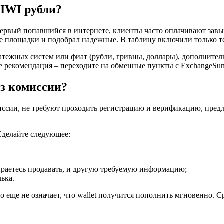
QIWI рубли?
 первый попавшийся в интернете, клиенты часто оплачивают за
площадки и подобрал надежные. В таблицу включили только те 
тежных систем или фиат (рубли, гривны, доллары), дополнител
е рекомендация – переходите на обменные пункты с ExchangeSu
ез комиссии?
иссии, не требуют проходить регистрацию и верификацию, предл
 Сделайте следующее:
бираетесь продавать, и другую требуемую информацию;
ька.
 еще не означает, что wallet получится пополнить мгновенно. С