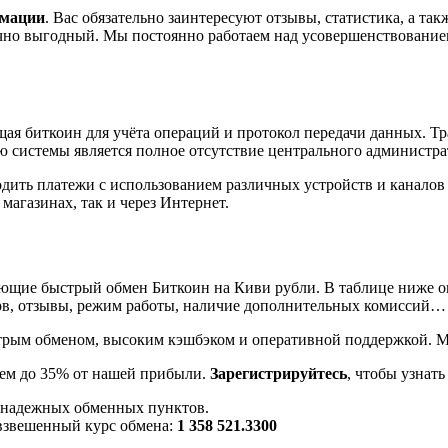
рмации
. Вас обязательно заинтересуют отзывы, статистика, а та
чно выгодный. Мы постоянно работаем над усовершенствованием
щая биткоин для учёта операций и протокол передачи данных. Т
 системы является полное отсутствие центрального администрат
ить платежи с использованием различных устройств и каналов 
 магазинах, так и через Интернет.
ие быстрый обмен Биткоин на Киви рубли. В таблице ниже они 
рв, отзывы, режим работы, наличие дополнительных комиссий…
обменом, высоким кэшбэком и оперативной поддержкой. Мы с
ем до 35% от нашей прибыли.
Зарегистрируйтесь
, чтобы узнать
надежных обменных пунктов.
звешенный курс обмена:
1 358 521.3300