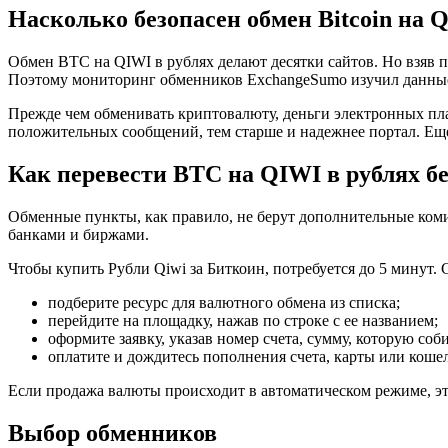
Насколько безопасен обмен Bitcoin на 
Обмен BTC на QIWI в рублях делают десятки сайтов. Но взяв
Поэтому мониторинг обменников ExchangeSumo изучил данные 
Прежде чем обменивать криптовалюту, деньги электронных пла
положительных сообщений, тем старше и надежнее портал. Ещ
Как перевести BTC на QIWI в рублях б
Обменные пункты, как правило, не берут дополнительные ком
банками и биржами.
Чтобы купить Рубли Qiwi за Биткоин, потребуется до 5 минут.
подберите ресурс для валютного обмена из списка;
перейдите на площадку, нажав по строке с ее названием;
оформите заявку, указав номер счета, сумму, которую со
оплатите и дождитесь пополнения счета, карты или кошел
Если продажа валюты происходит в автоматическом режиме, это
Выбор обменников