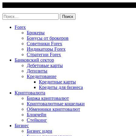
Skip
6 August, 2026
to
invest-easy.ru
content
Найти:
Forex
Брокеры
Бонусы от брокеров
Советники Forex
Индикаторы Forex
Стратегии Forex
Банковский сектор
Дебетовые карты
Депозиты
Кредитование
Кредитные карты
Кредиты для бизнеса
Криптовалюта
Биржа криптовалют
Криптовалютные кошельки
Обменники криптовалют
Блокчейн
Стейкинг
Бизнес
Бизнес идеи