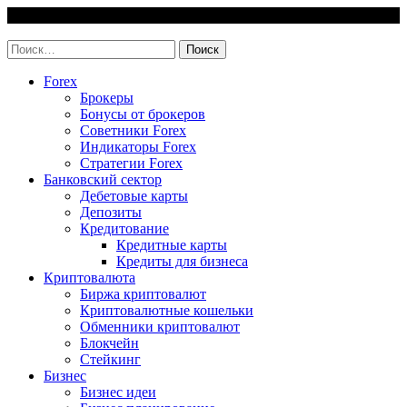
Skip
7 August, 2026
to
invest-easy.ru
content
Найти:
Forex
Брокеры
Бонусы от брокеров
Советники Forex
Индикаторы Forex
Стратегии Forex
Банковский сектор
Дебетовые карты
Депозиты
Кредитование
Кредитные карты
Кредиты для бизнеса
Криптовалюта
Биржа криптовалют
Криптовалютные кошельки
Обменники криптовалют
Блокчейн
Стейкинг
Бизнес
Бизнес идеи