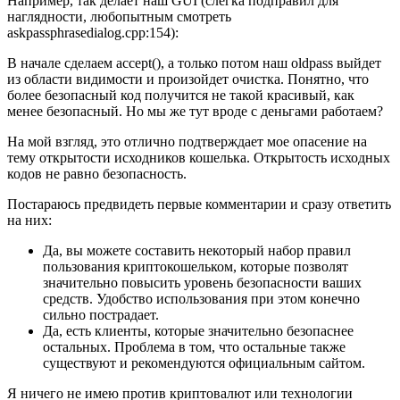
Например, так делает наш GUI (слегка подправил для
наглядности, любопытным смотреть
askpassphrasedialog.cpp:154):
В начале сделаем accept(), а только потом наш oldpass выйдет
из области видимости и произойдет очистка. Понятно, что
более безопасный код получится не такой красивый, как
менее безопасный. Но мы же тут вроде с деньгами работаем?
На мой взгляд, это отлично подтверждает мое опасение на
тему открытости исходников кошелька. Открытость исходных
кодов не равно безопасность.
Постараюсь предвидеть первые комментарии и сразу ответить
на них:
Да, вы можете составить некоторый набор правил
пользования криптокошельком, которые позволят
значительно повысить уровень безопасности ваших
средств. Удобство использования при этом конечно
сильно пострадает.
Да, есть клиенты, которые значительно безопаснее
остальных. Проблема в том, что остальные также
существуют и рекомендуются официальным сайтом.
Я ничего не имею против криптовалют или технологии