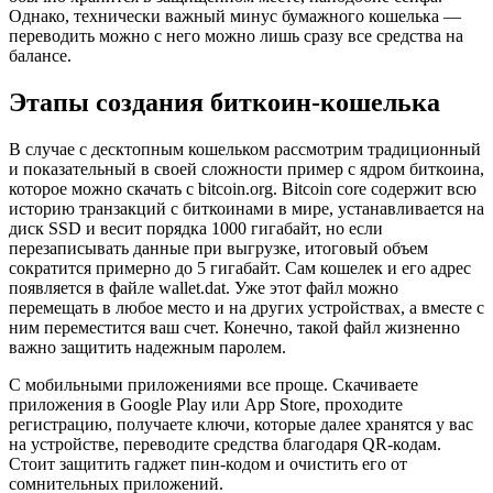
Однако, технически важный минус бумажного кошелька —
переводить можно с него можно лишь сразу все средства на
балансе.
Этапы создания биткоин-кошелька
В случае с десктопным кошельком рассмотрим традиционный
и показательный в своей сложности пример с ядром биткоина,
которое можно скачать с bitcoin.org. Bitcoin core содержит всю
историю транзакций с биткоинами в мире, устанавливается на
диск SSD и весит порядка 1000 гигабайт, но если
перезаписывать данные при выгрузке, итоговый объем
сократится примерно до 5 гигабайт. Сам кошелек и его адрес
появляется в файле wallet.dat. Уже этот файл можно
перемещать в любое место и на других устройствах, а вместе с
ним переместится ваш счет. Конечно, такой файл жизненно
важно защитить надежным паролем.
С мобильными приложениями все проще. Скачиваете
приложения в Google Play или App Store, проходите
регистрацию, получаете ключи, которые далее хранятся у вас
на устройстве, переводите средства благодаря QR-кодам.
Стоит защитить гаджет пин-кодом и очистить его от
сомнительных приложений.