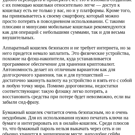
с их помощью кошельки относительно легче — доступ к
кошельку есть не только у вас, но и у платформы. Кроме того,
вы привязываетесь к своему смартфону, который можно
просто потерять в повседневном использовании. С такими
плюсами и минусами мобильные кошельки рекомендуются
как для операций с небольшими суммами, так и для весьма
внушительных.
Аппаратный кошелек безопасен и не требует интернета, но за
него придется немало заплатить. Это физические устройства,
похожие на флэш-накопители, куда устанавливается
программное обеспечение для хранения криптовалют.
Автономность делает их отличным вариантом как для
долгосрочного хранения, так и для путешествий —
достаточно закинуть валюту на устройство и взять его с собой
в любую точку мира. Помимо дороговизны, недостатки
соответствующие: такую флэшку легко потерять, а
восстановить средства при потере будет невозможно, если вы
забыли сид-фразу.
Бумажный кошелек считается очень безопасным, но и очень
неудобным. Для их использования нужно печатать ключи на
бумаге и интегрировать их в онлайн-кошелек. Среди плюсов
то, что бумажный пароль нельзя выкачать через сеть и он
обычно хранится в защищенном месте, наподобие сейфа.