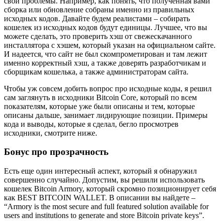
свои проблемы. Например, как понять, что полученная вами
сборка или обновление собраны именно из правильных
исходных кодов. Давайте будем реалистами – собирать
кошелек из исходных кодов будут единицы. Лучшее, что вы
можете сделать, это проверить хэш от свежескачанного
инсталлятора с хэшем, который указан на официальном сайте.
И надеется, что сайт не был скомпрометирован и там лежит
именно корректный хэш, а также доверять разработчикам и
сборщикам кошелька, а также администраторам сайта.
Чтобы уж совсем добить вопрос про исходные коды, я решил
сам заглянуть в исходники Bitcoin Core, который по всем
показателям, которые уже были описаны и тем, которые
описаны дальше, занимает лидирующие позиции. Примеры
кода и выводы, которые я сделал, бегло просмотрев
исходники, смотрите ниже.
Бонус про прозрачность
Есть еще один интересный аспект, который я обнаружил
совершенно случайно. Допустим, вы решили использовать
кошелек Bitcoin Armory, который скромно позиционирует себя
как BEST BITCOIN WALLET. В описании вы найдете –
“Armory is the most secure and full featured solution available for
users and institutions to generate and store Bitcoin private keys”.