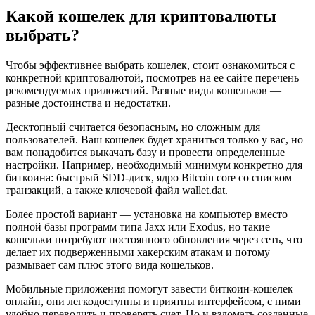
Какой кошелек для криптовалюты
выбрать?
Чтобы эффективнее выбрать кошелек, стоит ознакомиться с
конкретной криптовалютой, посмотрев на ее сайте перечень
рекомендуемых приложений. Разные виды кошельков —
разные достоинства и недостатки.
Десктопный считается безопасным, но сложным для
пользователей. Ваш кошелек будет храниться только у вас, но
вам понадобится выкачать базу и провести определенные
настройки. Например, необходимый минимум конкретно для
биткоина: быстрый SDD-диск, ядро Bitcoin core со списком
транзакций, а также ключевой файл wallet.dat.
Более простой вариант — установка на компьютер вместо
полной базы программ типа Jaxx или Exodus, но такие
кошельки потребуют постоянного обновления через сеть, что
делает их подверженными хакерским атакам и потому
размывает сам плюс этого вида кошельков.
Мобильные приложения помогут завести биткоин-кошелек
онлайн, они легкодоступны и приятны интерфейсом, с ними
удобно переводить и проверять счет. Но и взломать созданные