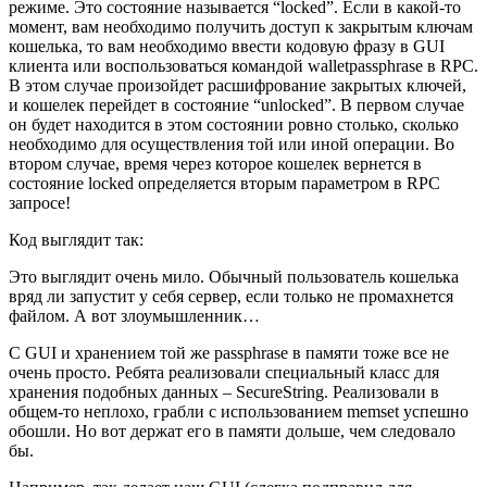
режиме. Это состояние называется “locked”. Если в какой-то
момент, вам необходимо получить доступ к закрытым ключам
кошелька, то вам необходимо ввести кодовую фразу в GUI
клиента или воспользоваться командой walletpassphrase в RPC.
В этом случае произойдет расшифрование закрытых ключей,
и кошелек перейдет в состояние “unlocked”. В первом случае
он будет находится в этом состоянии ровно столько, сколько
необходимо для осуществления той или иной операции. Во
втором случае, время через которое кошелек вернется в
состояние locked определяется вторым параметром в RPC
запросе!
Код выглядит так:
Это выглядит очень мило. Обычный пользователь кошелька
вряд ли запустит у себя сервер, если только не промахнется
файлом. А вот злоумышленник…
С GUI и хранением той же passphrase в памяти тоже все не
очень просто. Ребята реализовали специальный класс для
хранения подобных данных – SecureString. Реализовали в
общем-то неплохо, грабли с использованием memset успешно
обошли. Но вот держат его в памяти дольше, чем следовало
бы.