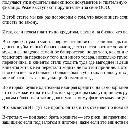
получают уж внушительный список документов и тщательную пр
физлицо. Реже выступают поручителями за свое ООО.
В этой статье мы как раз поговорим о том, что важно знать ес
списать по закону.
Итак, если нечем платить по кредитам, взятым на бизнес что ва
Во-первых, нужно уметь вовремя остановиться если лошадь сд
деньги в убыточный бизнес надежде его спасти в итоге остаютс
мужа и сына целое семейное банкротство, но до того, как они
транспорт на перевозку того или иного товара, несколько груз
перевозчика, и клиенты стали уходить туда где выгоднее и деш
клиенты хотя к ней перестали ходить не по этой причине. Пот
итоге бизнес все больше и больше был в убытках и плюс у них
мне обратилась за консультацией именно тогда.
Во-вторых, будьте бдительны набирая кредиты на само юридич
что не сможете платить. Так как кредиторы смогут привлечь р
долгам общества и такие долги уже самому физическому лицу н
Что касается ИП тут все просто он так и так отвечает по всем 
В-третьих — под залог брать кредиты — это риск, на практике
защищено если под залогом в ипотеке, даже если это единстве