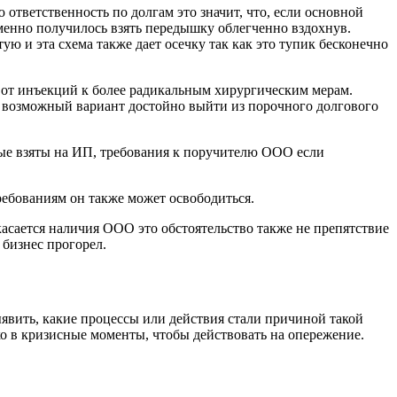
ответственность по долгам это значит, что, если основной
еменно получилось взять передышку облегченно вздохнув.
ю и эта схема также дает осечку так как это тупик бесконечно
и от инъекций к более радикальным хирургическим мерам.
о возможный вариант достойно выйти из порочного долгового
рые взяты на ИП, требования к поручителю ООО если
ребованиям он также может освободиться.
 касается наличия ООО это обстоятельство также не препятствие
 бизнес прогорел.
ыявить, какие процессы или действия стали причиной такой
ько в кризисные моменты, чтобы действовать на опережение.