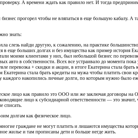
оверку. А времени ждать как правило нет. И тогда предпринима
ли бизнес прогорел чтобы не вляпаться в еще большую кабалу. А 
жно знать:
охла слезь найди другую, к сожалению, на практике большинст
я в еще больших долгах и без имущества как пример история Ека
 стали моими клиентами у них, был небольшой бизнес по перевоз
овых авто в собственности. Всех все устраивало до момента пока
евле перевозка + скидки и акции, в итоге Екатерина стала брать
ом Екатерина стала брать кредиты на мужа чтобы платить свои кр
 у каждого накопились личные долги, по которым нужно было еж
еское лицо как правило это ООО или же заключая договоры на О
уководящие лицо к субсидиарной ответственности — это значит, 
е списать.
своим долгам как физическое лицо.
 многие граждане не могут платить и лишаются имущества которы
нное жилье и там прописаны дети и больше негде жить.