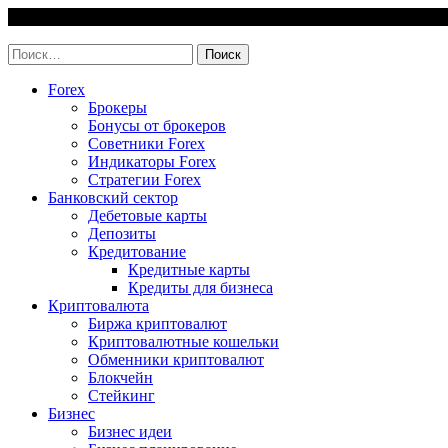
Skip
6 August, 2026
to
invest-easy.ru
content
Найти:
Forex
Брокеры
Бонусы от брокеров
Советники Forex
Индикаторы Forex
Стратегии Forex
Банковский сектор
Дебетовые карты
Депозиты
Кредитование
Кредитные карты
Кредиты для бизнеса
Криптовалюта
Биржа криптовалют
Криптовалютные кошельки
Обменники криптовалют
Блокчейн
Стейкинг
Бизнес
Бизнес идеи