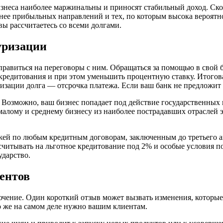
изнеса наиболее маржинальны и приносят стабильный доход. Ско
ее прибыльных направлений и тех, по которым высока вероятно
вы рассчитаетесь со всеми долгами.
уризации
отправиться на переговоры с ним. Обращаться за помощью в свой
кредитования и при этом уменьшить процентную ставку. Итогова
изации долга — отсрочка платежа. Если ваш банк не предложит 
. Возможно, ваш бизнес попадает под действие государственных
малому и среднему бизнесу из наиболее пострадавших отраслей
ей по любым кредитным договорам, заключенным до третьего ап
считывать на льготное кредитование под 2% и особые условия п
ударство.
иентов
чение. Один короткий отзыв может вызвать изменения, которые
 же на самом деле нужно вашим клиентам.