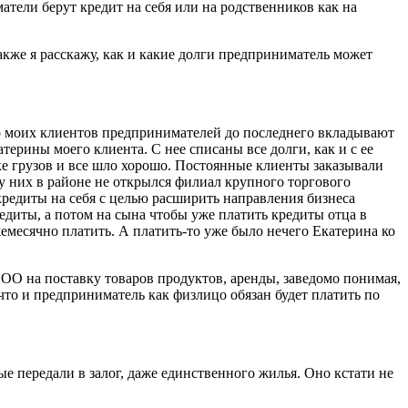
тели берут кредит на себя или на родственников как на
также я расскажу, как и какие долги предприниматель может
во моих клиентов предпринимателей до последнего вкладывают
терины моего клиента. С нее списаны все долги, как и с ее
ке грузов и все шло хорошо. Постоянные клиенты заказывали
 у них в районе не открылся филиал крупного торгового
 кредиты на себя с целью расширить направления бизнеса
едиты, а потом на сына чтобы уже платить кредиты отца в
емесячно платить. А платить-то уже было нечего Екатерина ко
ОО на поставку товаров продуктов, аренды, заведомо понимая,
что и предприниматель как физлицо обязан будет платить по
е передали в залог, даже единственного жилья. Оно кстати не