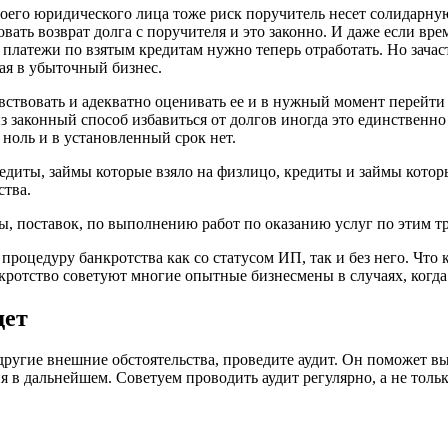
его юридического лица тоже риск поручитель несет солидарную 
овать возврат долга с поручителя и это законно. И даже если вр
латежи по взятым кредитам нужно теперь отработать. Но зачасту
ая в убыточный бизнес.
увствовать и адекватно оценивать ее и в нужный момент перейт
з законный способ избавиться от долгов иногда это единственн
 ноль и в установленный срок нет.
едиты, займы которые взяло на физлицо, кредиты и займы кото
ства.
ы, поставок, по выполнению работ по оказанию услуг по этим т
процедуру банкротства как со статусом ИП, так и без него. Что
кротство советуют многие опытные бизнесмены в случаях, когда
дет
 другие внешние обстоятельства, проведите аудит. Он поможет в
ия в дальнейшем. Советуем проводить аудит регулярно, а не тол