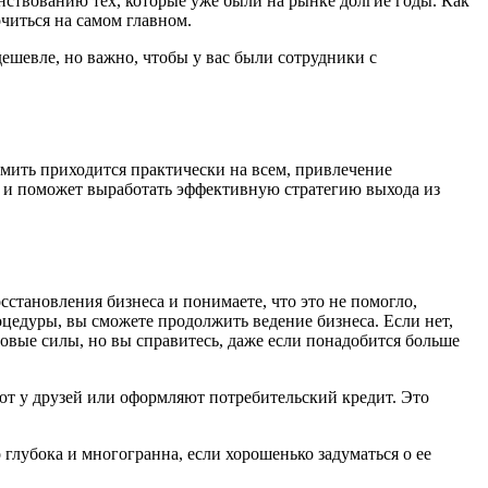
нствованию тех, которые уже были на рынке долгие годы. Как
читься на самом главном.
ешевле, но важно, чтобы у вас были сотрудники с
омить приходится практически на всем, привлечение
е и поможет выработать эффективную стратегию выхода из
осстановления бизнеса и понимаете, что это не помогло,
оцедуры, вы сможете продолжить ведение бизнеса. Если нет,
 новые силы, но вы справитесь, даже если понадобится больше
ют у друзей или оформляют потребительский кредит. Это
 глубока и многогранна, если хорошенько задуматься о ее