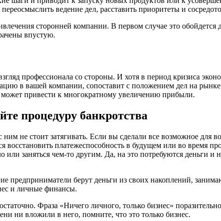
кие шаги и приводит к запуску новых продуктов или к усоверше
 переосмыслить ведение дел, расставить приоритеты и сосредото
влечения сторонней компании. В первом случае это обойдется д
рачены впустую.
згляд профессионала со стороны. И хотя в период кризиса экон
уацию в вашей компании, сопоставит с положением дел на рынк
н может привести к многократному увеличению прибыли.
айте процедуру банкротства
с ним не стоит затягивать. Если вы сделали все возможное для в
тся восстановить платежеспособность в будущем или во время пр
ло или заняться чем-то другим. Да, на это потребуются деньги и
ие предприниматели берут деньги из своих накоплений, занима
нес и личные финансы.
остаточно. Фраза «Ничего личного, только бизнес» поразительно
ени ни вложили в него, помните, что это только бизнес.