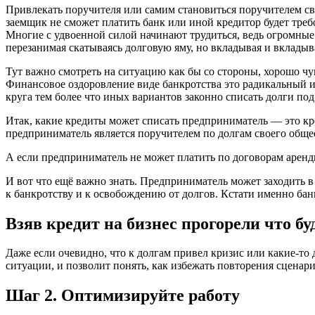
Привлекать поручителя или самим становиться поручителем сво
заемщик не сможет платить банк или иной кредитор будет треб
Многие с удвоенной силой начинают трудиться, ведь огромные п
перезанимая скатываясь долговую яму, но вкладывая и вкладыв
Тут важно смотреть на ситуацию как бы со стороны, хорошо ч
Финансовое оздоровление виде банкротства это радикальный и
круга тем более что иных вариантов законно списать долги под
Итак, какие кредиты может списать предприниматель — это кр
предприниматель является поручителем по долгам своего обще
А если предприниматель не может платить по договорам аренд
И вот что ещё важно знать. Предприниматель может заходить в 
к банкротству и к освобождению от долгов. Кстати именно бан
Взяв кредит на бизнес прогорели что бу
Даже если очевидно, что к долгам привел кризис или какие-то
ситуации, и позволит понять, как избежать повторения сценар
Шаг 2. Оптимизируйте работу