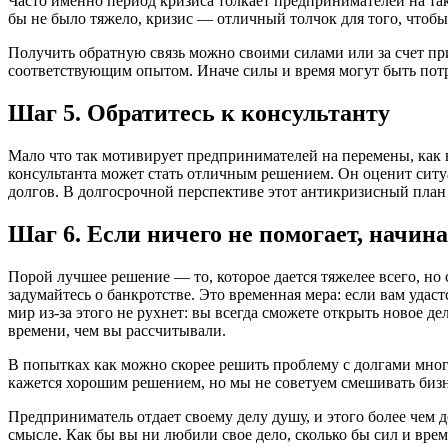
Часто именно период кризиса толкает предпринимателей на та
бы не было тяжело, кризис — отличный толчок для того, чтобы
Получить обратную связь можно своими силами или за счет при
соответствующим опытом. Иначе силы и время могут быть пот
Шаг 5. Обратитесь к консультанту
Мало что так мотивирует предпринимателей на перемены, как в
консультанта может стать отличным решением. Он оценит сит
долгов. В долгосрочной перспективе этот антикризисный пла
Шаг 6. Если ничего не помогает, начин
Порой лучшее решение — то, которое дается тяжелее всего, но 
задумайтесь о банкротстве. Это временная мера: если вам удас
мир из-за этого не рухнет: вы всегда сможете открыть новое де
времени, чем вы рассчитывали.
В попытках как можно скорее решить проблему с долгами мног
кажется хорошим решением, но мы не советуем смешивать биз
Предприниматель отдает своему делу душу, и этого более чем д
смысле. Как бы вы ни любили свое дело, сколько бы сил и врем