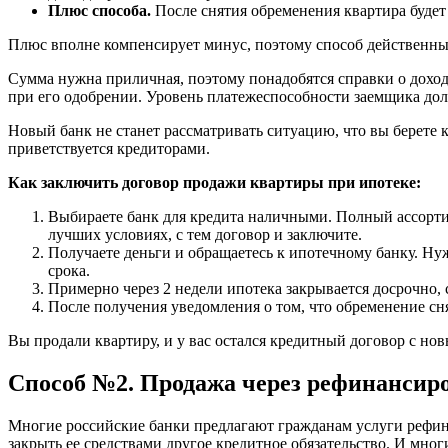
Плюс способа.
После снятия обременения квартира будет 
Плюс вполне компенсирует минус, поэтому способ действенны
Сумма нужна приличная, поэтому понадобятся справки о дохода
при его одобрении. Уровень платежеспособности заемщика дол
Новый банк не станет рассматривать ситуацию, что вы берете к
приветствуется кредиторами.
Как заключить договор продажи квартиры при ипотеке:
Выбираете банк для кредита наличными. Полный ассортим
лучших условиях, с тем договор и заключите.
Получаете деньги и обращаетесь к ипотечному банку. Ну
срока.
Примерно через 2 недели ипотека закрывается досрочно, 
После получения уведомления о том, что обременение сн
Вы продали квартиру, и у вас остался кредитный договор с но
Способ №2. Продажа через рефинансир
Многие российские банки предлагают гражданам услуги рефин
закрыть ее средствами другое кредитное обязательство. И мног