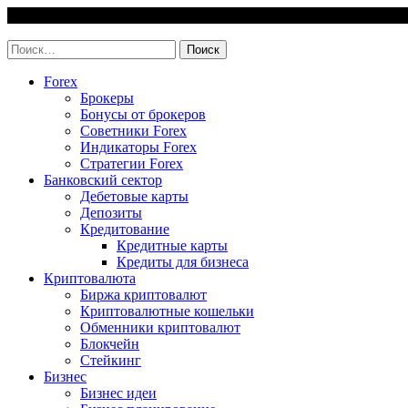
Skip
6 August, 2026
to
invest-easy.ru
content
Найти:
Forex
Брокеры
Бонусы от брокеров
Советники Forex
Индикаторы Forex
Стратегии Forex
Банковский сектор
Дебетовые карты
Депозиты
Кредитование
Кредитные карты
Кредиты для бизнеса
Криптовалюта
Биржа криптовалют
Криптовалютные кошельки
Обменники криптовалют
Блокчейн
Стейкинг
Бизнес
Бизнес идеи