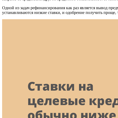
Одной из задач рефинансирования как раз является вывод пре
устанавливаются низкие ставки, и одобрение получить проще, т