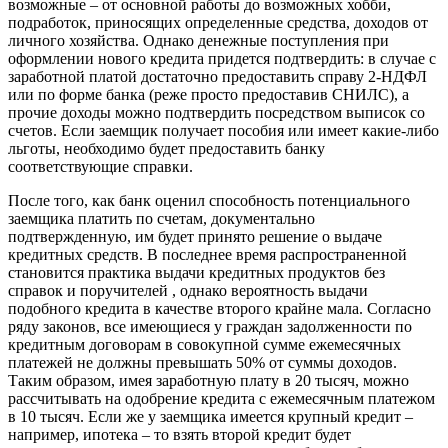
возможные – от основной работы до возможных хобби,
подработок, приносящих определенные средства, доходов от
личного хозяйства. Однако денежные поступления при
оформлении нового кредита придется подтвердить: в случае с
заработной платой достаточно предоставить справу 2-НДФЛ
или по форме банка (реже просто предоставив СНИЛС), а
прочие доходы можно подтвердить посредством выписок со
счетов. Если заемщик получает пособия или имеет какие-либо
льготы, необходимо будет предоставить банку
соответствующие справки.
После того, как банк оценил способность потенциального
заемщика платить по счетам, документально
подтвержденную, им будет принято решение о выдаче
кредитных средств. В последнее время распространенной
становится практика выдачи кредитных продуктов без
справок и поручителей , однако вероятность выдачи
подобного кредита в качестве второго крайне мала. Согласно
ряду законов, все имеющиеся у граждан задолженности по
кредитным договорам в совокупной сумме ежемесячных
платежей не должны превышать 50% от суммы доходов.
Таким образом, имея заработную плату в 20 тысяч, можно
рассчитывать на одобрение кредита с ежемесячным платежом
в 10 тысяч. Если же у заемщика имеется крупный кредит –
например, ипотека – то взять второй кредит будет