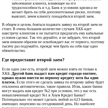
заболевание клиента, влияющее на его
трудоспособность и т.д. Банк в условиях кризиса не
желает брать на себя дополнительные риски, поэтому
выяснит, зачем клиенту понадобился второй заем.
В общем и целом, бояться подавать заявку на второй заем не
стоит. В очень большом количестве случаев ХКБ идет
навстречу клиентам и не пытается предлагать ему кабальные
условия сделки. Так что дерзайте, и не забудьте, что второй
заем никоим образом не освобождает вас от первого, поэтому
тысячу раз подумайте, прежде чем брать на себя еще одно
обязательство.
Где предоставят второй заем?
Если один уже есть, второй заем можно взять не только в
ХКБ.
Другой банк выдаст вам кредит гораздо охотнее,
однако нужно внести по первому кредиту хотя бы один
платеж.
Если этого не сделать заявка по второму займу будет
отклонена автоматически, такие правила. Итак, какие банки
могут выдать вам кредит №2 при условии, что у вас есть
невыплаченный кредит №1 в Хоум Кредит Банке?
Потенциально это может сделать любой из 623 банков,
имеющих лицензию на сегодняшний день. Но наиболее