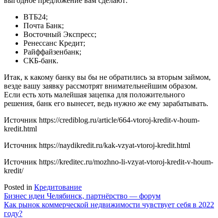
выгодное предложение вам сделают:
ВТБ24;
Почта Банк;
Восточный Экспресс;
Ренессанс Кредит;
Райффайзенбанк;
СКБ-банк.
Итак, к какому банку вы бы не обратились за вторым займом,
везде вашу заявку рассмотрят внимательнейшим образом.
Если есть хоть малейшая зацепка для положительного
решения, банк его вынесет, ведь нужно же ему зарабатывать.
Источник
https://crediblog.ru/article/664-vtoroj-kredit-v-houm-
kredit.html
Источник
https://naydikredit.ru/kak-vzyat-vtoroj-kredit.html
Источник
https://kreditec.ru/mozhno-li-vzyat-vtoroj-kredit-v-houm-
kredit/
Posted in
Кредитование
Навигация
Бизнес идеи Челябинск, партнёрство — форум
Как рынок коммерческой недвижимости чувствует себя в 2022
по
году?