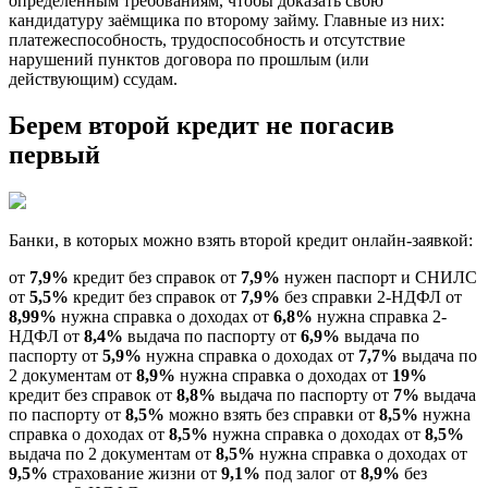
определенным требованиям, чтобы доказать свою
кандидатуру заёмщика по второму займу. Главные из них:
платежеспособность, трудоспособность и отсутствие
нарушений пунктов договора по прошлым (или
действующим) ссудам.
Берем второй кредит не погасив
первый
Банки, в которых можно взять второй кредит онлайн-заявкой:
от
7,9%
кредит без справок от
7,9%
нужен паспорт и СНИЛС
от
5,5%
кредит без справок от
7,9%
без справки 2-НДФЛ от
8,99%
нужна справка о доходах от
6,8%
нужна справка 2-
НДФЛ от
8,4%
выдача по паспорту от
6,9%
выдача по
паспорту от
5,9%
нужна справка о доходах от
7,7%
выдача по
2 документам от
8,9%
нужна справка о доходах от
19%
кредит без справок от
8,8%
выдача по паспорту от
7%
выдача
по паспорту от
8,5%
можно взять без справки от
8,5%
нужна
справка о доходах от
8,5%
нужна справка о доходах от
8,5%
выдача по 2 документам от
8,5%
нужна справка о доходах от
9,5%
страхование жизни от
9,1%
под залог от
8,9%
без