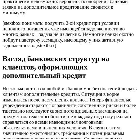
практически невозможно: вероятность одобрения банками
заявки на дополнительное кредитование сводится к
минимуму.
[stextbox понимать: получить 2-ой кредит при условии
неполного погашения уже имеющейся задолженности во
многих банках – задача не из легких. Немногие банки охотно
пойдут навстречу заемщику, имеющему у них активную
задолженность.[/stextbox]
Взгляд банковских структур на
клиентов, оформляющих
дополнительный кредит
Несколько лет назад любой из банков мог без опасений выдать
клиентам дополнительные кредиты. Ситуация в корне
изменилась после наступления кризиса. Теперь финансовые
учреждения стараются ограничить собственные риски и более
тщательно исследуют своих потенциальных заемщиков на
предмет платежеспособности: не каждому под силу реально
справляться со всеми имеющимися долговыми
обязательствами в нынешних условиях. В связи с этим
значительно ужесточились требования к потенциальным
пользователям кредитных продуктов. Определяющим и