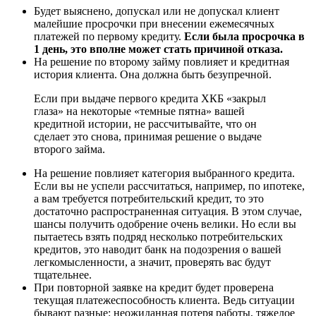
Будет выяснено, допускал или не допускал клиент
малейшие просрочки при внесении ежемесячных
платежей по первому кредиту.
Если была просрочка в
1 день, это вполне может стать причиной отказа.
На решение по второму займу повлияет и кредитная
история клиента. Она должна быть безупречной.
Если при выдаче первого кредита ХКБ «закрыл
глаза» на некоторые «темные пятна» вашей
кредитной истории, не рассчитывайте, что он
сделает это снова, принимая решение о выдаче
второго займа.
На решение повлияет категория выбранного кредита.
Если вы не успели рассчитаться, например, по ипотеке,
а вам требуется потребительский кредит, то это
достаточно распространенная ситуация. В этом случае,
шансы получить одобрение очень велики. Но если вы
пытаетесь взять подряд несколько потребительских
кредитов, это наводит банк на подозрения о вашей
легкомысленности, а значит, проверять вас будут
тщательнее.
При повторной заявке на кредит будет проверена
текущая платежеспособность клиента. Ведь ситуации
бывают разные: неожиданная потеря работы, тяжелое