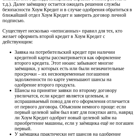
т.д.). Далее заёмщику остается ожидать решения службы
безопасности Хоум Кредит и в случае одобрения обратиться в
ближайший отдел Хоум Кредит и заверить договор личной
подписью.
Существует несколько «неписанных» правил для тех, кто
желает оформить второй кредит в Хоум Кредит с
действующим:
Заявка на потребительский кредит при наличии
кредитной карты рассматривается как оформление
второго кредита. Этот нюанс забывают многие
заёмщики, у которых есть или были незначительные
просрочки – их несвоевременные погашения
задолженности по карте уменьшают шансы на
одобрение второго продукта.
Шансы на принятие заявки по второму договору
увеличатся, если кредит является целевым, и
испрашиваемый повод для его оформления отличается
от первого договора. Объясним немного проще: если
первый целевой займ был взят для покупки авто, навряд
ли Хоум Кредит одобрит новый целевой займ на
приобретение машины, если у заёмщика ещё не погашен
первый.
У заёмщика практически нет шансов на одобрение