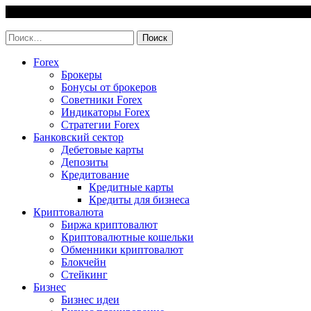
Skip
7 August, 2026
to
invest-easy.ru
content
Найти:
Forex
Брокеры
Бонусы от брокеров
Советники Forex
Индикаторы Forex
Стратегии Forex
Банковский сектор
Дебетовые карты
Депозиты
Кредитование
Кредитные карты
Кредиты для бизнеса
Криптовалюта
Биржа криптовалют
Криптовалютные кошельки
Обменники криптовалют
Блокчейн
Стейкинг
Бизнес
Бизнес идеи