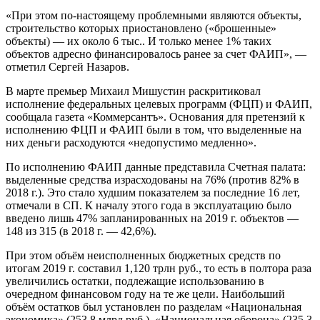
«При этом по-настоящему проблемными являются объекты,
строительство которых приостановлено («брошенные»
объекты) — их около 6 тыс.. И только менее 1% таких
объектов адресно финансировалось ранее за счет ФАИП», —
отметил Сергей Назаров.
В марте премьер Михаил Мишустин раскритиковал
исполнение федеральных целевых программ (ФЦП) и ФАИП,
сообщала газета «Коммерсантъ». Основания для претензий к
исполнению ФЦП и ФАИП были в том, что выделенные на
них деньги расходуются «недопустимо медленно».
По исполнению ФАИП данные представила Счетная палата:
выделенные средства израсходованы на 76% (против 82% в
2018 г.). Это стало худшим показателем за последние 16 лет,
отмечали в СП. К началу этого года в эксплуатацию было
введено лишь 47% запланированных на 2019 г. объектов —
148 из 315 (в 2018 г. — 42,6%).
При этом объём неисполненных бюджетных средств по
итогам 2019 г. составил 1,120 трлн руб., то есть в полтора раза
увеличились остатки, подлежащие использованию в
очередном финансовом году на те же цели. Наибольший
объём остатков был установлен по разделам «Национальная
экономика» (253,8 млрд руб.), «Национальная оборона» (235,3