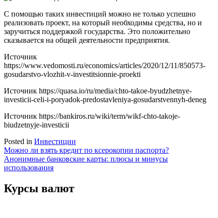
С помощью таких инвестиций можно не только успешно
реализовать проект, на который необходимы средства, но и
заручиться поддержкой государства. Это положительно
сказывается на общей деятельности предприятия.
Источник
https://www.vedomosti.ru/economics/articles/2020/12/11/850573-
gosudarstvo-vlozhit-v-investitsionnie-proekti
Источник
https://quasa.io/ru/media/chto-takoe-byudzhetnye-
investicii-celi-i-poryadok-predostavleniya-gosudarstvennyh-deneg
Источник
https://bankiros.ru/wiki/term/wikf-chto-takoje-
biudzetnyje-investicii
Posted in
Инвестиции
Навигация
Можно ли взять кредит по ксерокопии паспорта?
Анонимные банковские карты: плюсы и минусы
по
использования
записям
Курсы валют