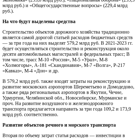
млрд руб.) и «Общегосударственные вопросы» (229,4 млрд
руб.).
На что будут выделены средства
Строительство объектов дорожного хозяйства традиционно
является самой дорогой статьей расходов бюджетных средств
— за три года на них выделят 579,2 млрд руб. В 2021-2023 гг.
будет осуществляться строительство и реконструкция около
десяти автомобильных магистралей и федеральных трасс; В
том числе, трасс М-10 «Россия», М-5 «Урал», М-8
«Холмогоры», А-181 «Скандинавия», М-7 «Волга», Р-217
«Кавказ», М-4 «Дон» и др.
В 579,2 млрд руб. также входят затраты на реконструкцию и
развитие московских аэропортов Шереметьево и Домодедово,
а также ряда региональных аэропортов в Якутии, Чечне,
Удмуртии, Челябинской обл., Новосибирске, Мурманске и
проч. На развитие воздушного и железнодорожного
транспорта предлагается направить за три года 109,2 и 173,9
млрд руб. соответственно.
Развитие объектов речного и морского транспорта
Вторая по объему затрат статья расходов — инвестиции в