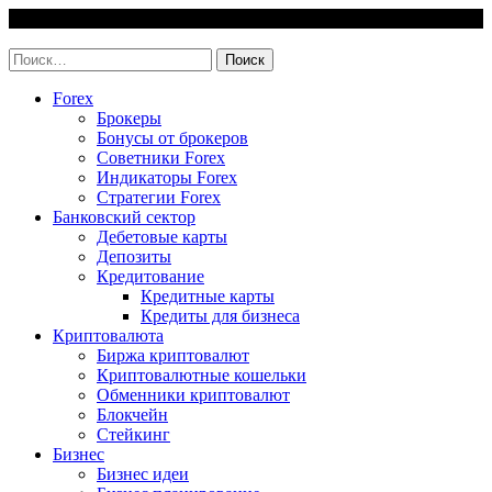
Skip
6 August, 2026
to
invest-easy.ru
content
Найти:
Forex
Брокеры
Бонусы от брокеров
Советники Forex
Индикаторы Forex
Стратегии Forex
Банковский сектор
Дебетовые карты
Депозиты
Кредитование
Кредитные карты
Кредиты для бизнеса
Криптовалюта
Биржа криптовалют
Криптовалютные кошельки
Обменники криптовалют
Блокчейн
Стейкинг
Бизнес
Бизнес идеи