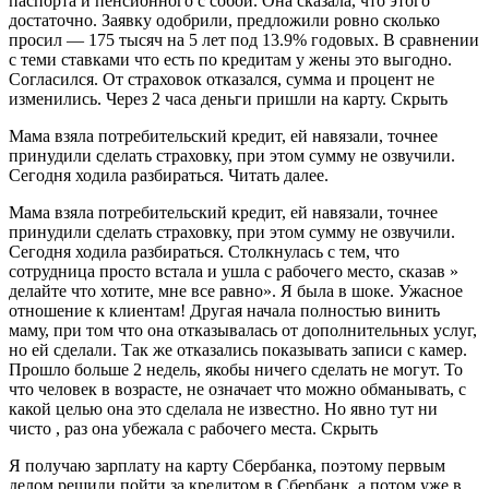
паспорта и пенсионного с собой. Она сказала, что этого
достаточно. Заявку одобрили, предложили ровно сколько
просил — 175 тысяч на 5 лет под 13.9% годовых. В сравнении
с теми ставками что есть по кредитам у жены это выгодно.
Согласился. От страховок отказался, сумма и процент не
изменились. Через 2 часа деньги пришли на карту. Скрыть
Мама взяла потребительский кредит, ей навязали, точнее
принудили сделать страховку, при этом сумму не озвучили.
Сегодня ходила разбираться. Читать далее.
Мама взяла потребительский кредит, ей навязали, точнее
принудили сделать страховку, при этом сумму не озвучили.
Сегодня ходила разбираться. Столкнулась с тем, что
сотрудница просто встала и ушла с рабочего место, сказав »
делайте что хотите, мне все равно». Я была в шоке. Ужасное
отношение к клиентам! Другая начала полностью винить
маму, при том что она отказывалась от дополнительных услуг,
но ей сделали. Так же отказались показывать записи с камер.
Прошло больше 2 недель, якобы ничего сделать не могут. То
что человек в возрасте, не означает что можно обманывать, с
какой целью она это сделала не известно. Но явно тут ни
чисто , раз она убежала с рабочего места. Скрыть
Я получаю зарплату на карту Сбербанка, поэтому первым
делом решили пойти за кредитом в Сбербанк, а потом уже в