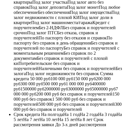
квартирыПод залог участкаПод залог авто без
справокПод залог депозитаПод залог монетПод любое
обеспечениеБез обеспеченияПод залог имуществаПод
залог недвижимости с плохой КИПод залог доли в
квартиреПод залог машиноместа/гаражаКредит с
поручителемБез 2-НДФЛБез справок и поручителей
срочноПод залог ПТСБез отказа, справок и
поручителейПо паспорту без отказов и справокПо
паспорту без справок в день обращенияБез справок и
поручителей по паспортуБез справок и поручителей с
моментальным решениемБез справок по 2
документамБез справок и поручителей с плохой
киПотребительские без справок и
поручителейНаличными без справок и поручителейБез
залогаПод залог недвижимости без справок Сумма
кредита 50 000 руб100 000 руб150 000 руб200 000
руб300 000 руб500 000 руб1 000 000 руб400000
руб1500000 руб2000000 руб3000000 руб5000000 руб7
000 000 руб200 000 руб без справок и поручителей150
000 руб без справок1 500 000 руб без справок и
поручителей500 000 руб без справок и поручителей300
000 руб без справок и поручителей
Срок кредита На полгодаНа 1 годНа 2 годаНа 3 годаНа
5 летНа 7 летНа 10 летНа 15 летНа 8 лет Срок
рассмотрения заявки До 3-х дней рассмотрения