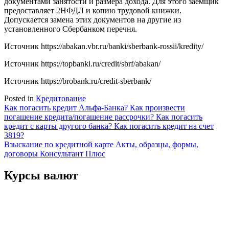
документами занятости и размера дохода. Для этого заемщик
предоставляет 2НФДЛ и копию трудовой книжки.
Допускается замена этих документов на другие из
установленного Сбербанком перечня.
Источник
https://abakan.vbr.ru/banki/sberbank-rossii/kredity/
Источник
https://topbanki.ru/credit/sbrf/abakan/
Источник
https://brobank.ru/credit-sberbank/
Posted in
Кредитование
Навигация
Как погасить кредит Альфа-Банка? Как произвести
погашение кредита/погашение рассрочки? Как погасить
по
кредит с карты другого банка? Как погасить кредит на счет
записям
3819?
Взыскание по кредитной карте Акты, образцы, формы,
договоры Консультант Плюс
Курсы валют