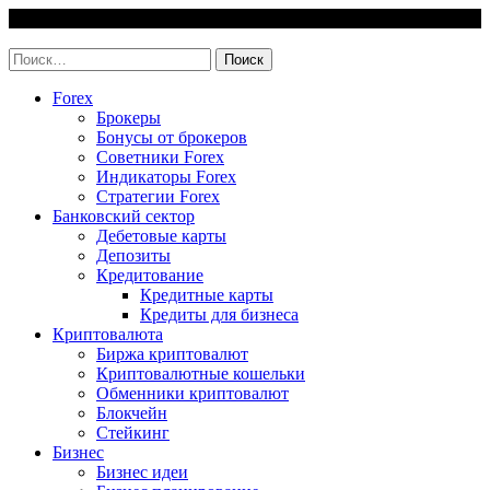
Skip
9 August, 2026
to
invest-easy.ru
content
Найти:
Forex
Брокеры
Бонусы от брокеров
Советники Forex
Индикаторы Forex
Стратегии Forex
Банковский сектор
Дебетовые карты
Депозиты
Кредитование
Кредитные карты
Кредиты для бизнеса
Криптовалюта
Биржа криптовалют
Криптовалютные кошельки
Обменники криптовалют
Блокчейн
Стейкинг
Бизнес
Бизнес идеи