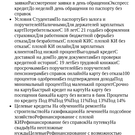
заявкиРассмотрение заявки в день обращенияЭкспресс
кредитДо неделиВ день обращения по паспорту без
справок
Условия СтудентамПо паспортуБез залога и
поручителейНаличнымиДля держателей зарплатных
картПотребительскиеС 18 летС 21 годаБез оформления
страховкиДля работников бюджетной сферыБез
отказаДля безработныхС плохой КИС плохой КИ без
отказаС плохой КИ онлайнДля зарплатных
клиентовПод низкий процентВыгодный кредитС
доставкой на домПо двум документамБез проверки
кредитной историиС 19 летБез трудовой книжкиС
просрочкамиБез поручителейБез поручителей
пенсионерамБез справок онлайнНа карту без отказа100
процентов одобренияБез подтверждения доходаПод
минимальный процентПод маленький процентСрочно
на картуБыстрый кредит на картуНа карту без
посещения банкаНа карту без визита в банк Проценты
по кредиту Под 8%Под 9%Под 11%Под 13%Под 14%
Целевые кредиты На обучениеНа ремонтНа
строительствоНа газификациюНа лечениеНа подсобное
хозяйствоРефинансирование с плохой
КИРефинансирование без справокНа путевкуНа
свадьбуНа неотложные
нуждыЦелевыеРефинансирование с возможностью