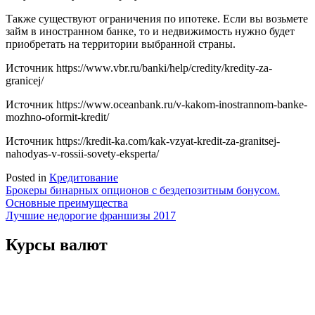
Также существуют ограничения по ипотеке. Если вы возьмете
займ в иностранном банке, то и недвижимость нужно будет
приобретать на территории выбранной страны.
Источник
https://www.vbr.ru/banki/help/credity/kredity-za-
granicej/
Источник
https://www.oceanbank.ru/v-kakom-inostrannom-banke-
mozhno-oformit-kredit/
Источник
https://kredit-ka.com/kak-vzyat-kredit-za-granitsej-
nahodyas-v-rossii-sovety-eksperta/
Posted in
Кредитование
Навигация
Брокеры бинарных опционов с бездепозитным бонусом.
Основные преимущества
по
Лучшие недорогие франшизы 2017
записям
Курсы валют