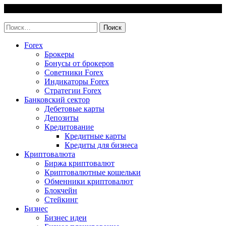
Skip
8 August, 2026
to
invest-easy.ru
content
Найти:
Forex
Брокеры
Бонусы от брокеров
Советники Forex
Индикаторы Forex
Стратегии Forex
Банковский сектор
Дебетовые карты
Депозиты
Кредитование
Кредитные карты
Кредиты для бизнеса
Криптовалюта
Биржа криптовалют
Криптовалютные кошельки
Обменники криптовалют
Блокчейн
Стейкинг
Бизнес
Бизнес идеи