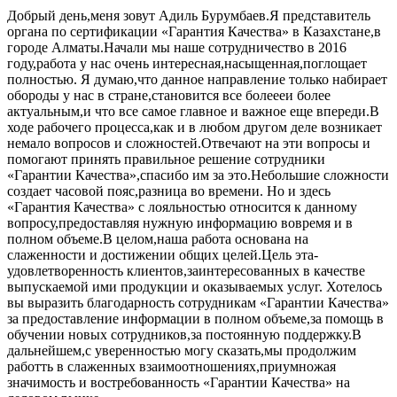
Добрый день,меня зовут Адиль Бурумбаев.Я представитель
органа по сертификации «Гарантия Качества» в Казахстане,в
городе Алматы.Начали мы наше сотрудничество в 2016
году,работа у нас очень интересная,насыщенная,поглощает
полностью. Я думаю,что данное направление только набирает
обороды у нас в стране,становится все болеееи более
актуальным,и что все самое главное и важное еще впереди.В
ходе рабочего процесса,как и в любом другом деле возникает
немало вопросов и сложностей.Отвечают на эти вопросы и
помогают принять правильное решение сотрудники
«Гарантии Качества»,спасибо им за это.Небольшие сложности
создает часовой пояс,разница во времени. Но и здесь
«Гарантия Качества» с лояльностью относится к данному
вопросу,предоставляя нужную информацию вовремя и в
полном объеме.В целом,наша работа основана на
слаженности и достижении общих целей.Цель эта-
удовлетворенность клиентов,заинтересованных в качестве
выпускаемой ими продукции и оказываемых услуг. Хотелось
вы выразить благодарность сотрудникам «Гарантии Качества»
за предоставление информации в полном объеме,за помощь в
обучении новых сотрудников,за постоянную поддержку.В
дальнейшем,с уверенностью могу сказать,мы продолжим
работть в слаженных взаимоотношениях,приумножая
значимость и востребованность «Гарантии Качества» на