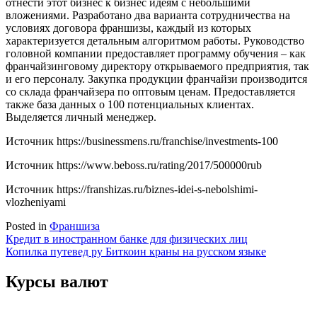
отнести этот бизнес к бизнес идеям с небольшими
вложениями. Разработано два варианта сотрудничества на
условиях договора франшизы, каждый из которых
характеризуется детальным алгоритмом работы. Руководство
головной компании предоставляет программу обучения – как
франчайзинговому директору открываемого предприятия, так
и его персоналу. Закупка продукции франчайзи производится
со склада франчайзера по оптовым ценам. Предоставляется
также база данных о 100 потенциальных клиентах.
Выделяется личный менеджер.
Источник
https://businessmens.ru/franchise/investments-100
Источник
https://www.beboss.ru/rating/2017/500000rub
Источник
https://franshizas.ru/biznes-idei-s-nebolshimi-
vlozheniyami
Posted in
Франшиза
Навигация
Кредит в иностранном банке для физических лиц
Копилка путевед ру Биткоин краны на русском языке
по
записям
Курсы валют