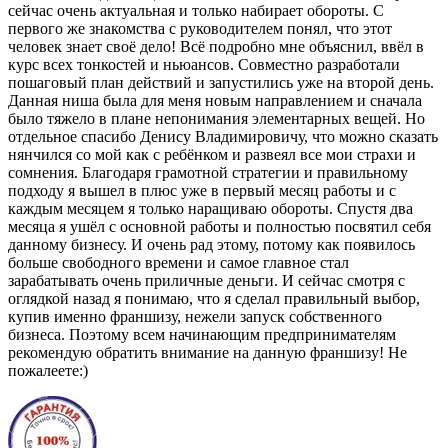
сейчас очень актуальная и только набирает обороты. С
первого же знакомства с руководителем понял, что этот
человек знает своё дело! Всё подробно мне объяснил, ввёл в
курс всех тонкостей и ньюансов. Совместно разработали
пошаговый план действий и запустились уже на второй день.
Данная ниша была для меня новым направлением и сначала
было тяжело в плане непонимания элементарных вещей. Но
отдельное спасибо Денису Владимировичу, что можно сказать
нянчился со мой как с ребёнком и развеял все мои страхи и
сомнения. Благодаря грамотной стратегии и правильному
подходу я вышел в плюс уже в первый месяц работы и с
каждым месяцем я только наращиваю обороты. Спустя два
месяца я ушёл с основной работы и полностью посвятил себя
данному бизнесу. И очень рад этому, потому как появилось
больше свободного времени и самое главное стал
зарабатывать очень приличные деньги. И сейчас смотря с
оглядкой назад я понимаю, что я сделал правильный выбор,
купив именно франшизу, нежели запуск собственного
бизнеса. Поэтому всем начинающим предпринимателям
рекомендую обратить внимание на данную франшизу! Не
пожалеете:)