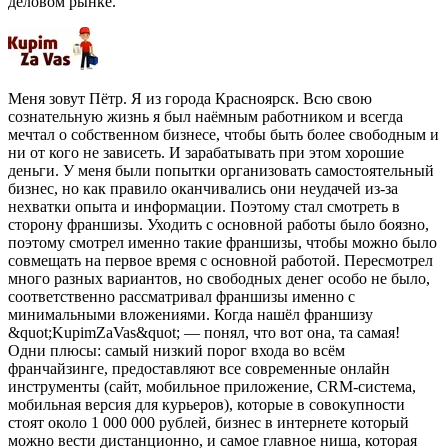
деловом рынке.
Меня зовут Пётр. Я из города Красноярск. Всю свою
сознательную жизнь я был наёмным работником и всегда
мечтал о собственном бизнесе, чтобы быть более свободным и
ни от кого не зависеть. И зарабатывать при этом хорошие
деньги. У меня были попытки организовать самостоятельный
бизнес, но как правило оканчивались они неудачей из-за
нехватки опыта и информации. Поэтому стал смотреть в
сторону франшизы. Уходить с основной работы было боязно,
поэтому смотрел именно такие франшизы, чтобы можно было
совмещать на первое время с основной работой. Пересмотрел
много разных вариантов, но свободных денег особо не было,
соответственно рассматривал франшизы именно с
минимальными вложениями. Когда нашёл франшизу
&quot;KupimZaVas&quot; — понял, что вот она, та самая!
Одни плюсы: самый низкий порог входа во всём
франчайзинге, предоставляют все современные онлайн
инструменты (сайт, мобильное приложение, CRM-система,
мобильная версия для курьеров), которые в совокупности
стоят около 1 000 000 рублей, бизнес в интернете который
можно вести дистанционно, и самое главное ниша, которая