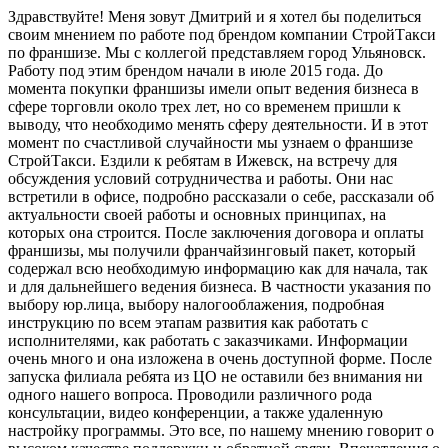
Здравствуйте! Меня зовут Дмитрий и я хотел бы поделиться
своим мнением по работе под брендом компании СтройТакси
по франшизе. Мы с коллегой представляем город Ульяновск.
Работу под этим брендом начали в июле 2015 года. До
момента покупки франшизы имели опыт ведения бизнеса в
сфере торговли около трех лет, но со временем пришли к
выводу, что необходимо менять сферу деятельности. И в этот
момент по счастливой случайности мы узнаем о франшизе
СтройТакси. Ездили к ребятам в Ижевск, на встречу для
обсуждения условий сотрудничества и работы. Они нас
встретили в офисе, подробно рассказали о себе, рассказали об
актуальности своей работы и основных принципах, на
которых она строится. После заключения договора и оплаты
франшизы, мы получили франчайзинговый пакет, который
содержал всю необходимую информацию как для начала, так
и для дальнейшего ведения бизнеса. В частности указания по
выбору юр.лица, выбору налогооблажения, подробная
инструкцию по всем этапам развития как работать с
исполнителями, как работать с заказчиками. Информации
очень много и она изложена в очень доступной форме. После
запуска филиала ребята из ЦО не оставили без внимания ни
одного нашего вопроса. Проводили различного рода
консультации, видео конференции, а также удаленную
настройку программы. Это все, по нашему мнению говорит о