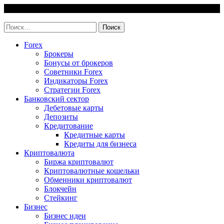
Skip
6 August, 2026
to
invest-easy.ru
content
Найти:
Forex
Брокеры
Бонусы от брокеров
Советники Forex
Индикаторы Forex
Стратегии Forex
Банковский сектор
Дебетовые карты
Депозиты
Кредитование
Кредитные карты
Кредиты для бизнеса
Криптовалюта
Биржа криптовалют
Криптовалютные кошельки
Обменники криптовалют
Блокчейн
Стейкинг
Бизнес
Бизнес идеи