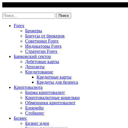
Skip
8 August, 2026
to
invest-easy.ru
content
Найти:
Forex
Брокеры
Бонусы от брокеров
Советники Forex
Индикаторы Forex
Стратегии Forex
Банковский сектор
Дебетовые карты
Депозиты
Кредитование
Кредитные карты
Кредиты для бизнеса
Криптовалюта
Биржа криптовалют
Криптовалютные кошельки
Обменники криптовалют
Блокчейн
Стейкинг
Бизнес
Бизнес идеи