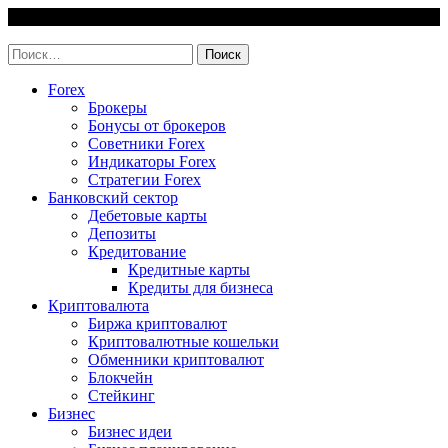
Skip
9 August, 2026
to
invest-easy.ru
content
Найти:
Forex
Брокеры
Бонусы от брокеров
Советники Forex
Индикаторы Forex
Стратегии Forex
Банковский сектор
Дебетовые карты
Депозиты
Кредитование
Кредитные карты
Кредиты для бизнеса
Криптовалюта
Биржа криптовалют
Криптовалютные кошельки
Обменники криптовалют
Блокчейн
Стейкинг
Бизнес
Бизнес идеи