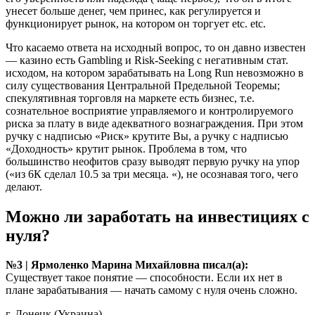
унесет больше денег, чем принес, как регулируется и
функционирует рынок, на котором он торгует etc. etc.
Что касаемо ответа на исходный вопрос, то он давно известен
— казино есть Gambling и Risk-Seeking с негативным стат.
исходом, на котором зарабатывать на Long Run невозможно в
силу существования Центральной Предельной Теоремы;
спекулятивная торговля на маркете есть бизнес, т.е.
сознательное восприятие управляемого и контролируемого
риска за плату в виде адекватного вознаграждения. При этом
ручку с надписью «Риск» крутите Вы, а ручку с надписью
«Доходность» крутит рынок. Проблема в том, что
большинство неофитов сразу выводят первую ручку на упор
(«из 6К сделал 10.5 за три месяца. «), не осознавая того, чего
делают.
Можно ли заработать на инвестициях с
нуля?
№3 | Ярмоленко Марина Михайловна писал(а):
Существует такое понятие — способности. Если их нет в
плане зарабатывания — начать самому с нуля очень сложно.
г. Донецк (Украина)