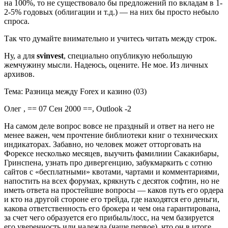
на 100%, то не существовало бы предложений по вкладам в 1-
2-5% годовых (облигации и т.д.) — на них бы просто небыло
спроса.
Так что думайте внимательно и учитесь читать между строк.
Ну, а для
svinvest
, специально опубликую небольшую
жемчужину мысли. Надеюсь, оцените. Не мое. Из личных
архивов.
Тема: Разница между Forex и казино (03)
Олег , == 07 Сен 2000 ==, Outlook -2
На самом деле вопрос вовсе не праздный и ответ на него не
менее важен, чем прочтение библиотеки книг о технических
индикаторах. Забавно, но человек может отторговать на
Форексе несколько месяцев, выучить фамилиии Сакакибары,
Гринспена, узнать про дивергенцию, забукмаркить с сотню
сайтов с «бесплатными» квотами, чартами и комментариями,
напостить на всех форумах, крякнуть с десяток софтин, но не
иметь ответа на простейшие вопросы — каков путь его ордера
и кто на другой стороне его трейда, где находятся его деньги,
какова ответственность его брокера и чем она гарантирована,
за счет чего образуется его прибыль/лосс, на чем базируется
его уверенность или надежда (чаще первое), что он в итоге