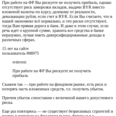
При работе на ФР Вы рискуете не получить прибыль, однако
отсутствует риск заморозки вкладов, выдачи BYR вместо
вложеной валюты по курсу, далекому от реальности,
девальвации рубля, если счет в BYR. Если Вы считаете, что в
нашей экономике всё нормально, и эти риски отсутствуют,
тогда Вам прямая дорога в банк. И даже в этом случае, если
речь идет о крупной сумме, хранить все средства в банке
неразумно, лучше иметь диверсифицированные доходы в
различных сферах.
15 лет на сайте
пользователь #88975
svinvest:
При работе на ФР Вы рискуете не получить
прибыль
Скажем так — при работе на фондовом рынке, есть риск и
потерять часть вложенных средств, т.е. получить убыток.
Причем убыток сопоставим с величиной вашего допустимого
риска.
Еще раз повторюсь — не существует безрисковых стратегий и
тактик в торговле на фондовом рынке, форекс и т.д.