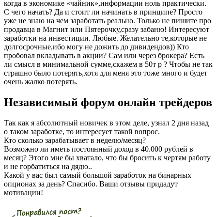
когда в экономике «чайник»,информации ноль практически.
С чего начать? Да и стоит ли начинать в принципе? Просто
уже не знаю на чем заработать реально. Только не пишите про
продавца в Магнит или Пятерочку,сразу забаню! Интересуют
заработки на инвестиции. Любые. Желательно те,которые не
долгосрочные,ибо могу не дожить до дивидендов)) Кто
пробовал вкладывать в акции? Сам или через брокера? Есть
ли смысл в минимальной сумме,скажем в 50т р ? Чтобы не так
страшно было потерять,хотя для меня это тоже много и будет
очень жалко потерять.
Независимый форум онлайн трейдеров
Так как я абсолютный новичек в этом деле, узнал 2 дня назад
о таком заработке, то интересует такой вопрос.
Кто сколько зарабатывает в неделю/месяц?
Возможно ли иметь постоянный доход в 40.000 рублей в
месяц? Этого мне бы хватало, что бы бросить к чертям работу
и не горбатиться на дядю..
Какой у вас был самый большой заработок на бинарных
опционах за день? Спасибо. Ваши отзывы придадут
мотивации!