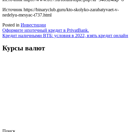
Источник
https://binaryclub.guru/kto-skolyko-zarabatyvaet-v-
nedelyu-mesyac-t737.html
Posted in
Инвестиции
Навигация
Оформите ипотечный кредит в PrivatBank.
Кредит наличными ВТБ: условия в 2022, взять кредит онлайн
по
записям
Курсы валют
Поиск