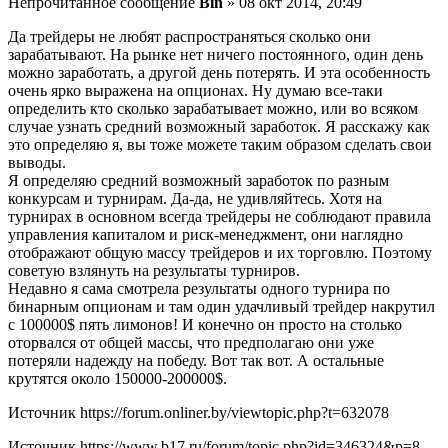
Непрочитанное сообщение
Bin
» 08 окт 2014, 20:49
Да трейдеры не любят распространяться сколько они
зарабатывают. На рынке нет ничего постоянного, один день
можно заработать, а другой день потерять. И эта особенность
очень ярко выражена на опционах. Ну думаю все-таки
определить кто сколько зарабатывает можно, или во всяком
случае узнать средний возможный заработок. Я расскажу как
это определяю я, вы тоже можете таким образом сделать свои
выводы.
Я определяю средний возможный заработок по разным
конкурсам и турнирам. Да-да, не удивляйтесь. Хотя на
турнирах в основном всегда трейдеры не соблюдают правила
управления капиталом и риск-менеджмент, они наглядно
отображают общую массу трейдеров и их торговлю. Поэтому
советую взлянуть на результаты турниров.
Недавно я сама смотрела результаты одного турнира по
бинарным опционам и там один удачливый трейдер накрутил
с 100000$ пять лимонов! И конечно он просто на столько
оторвался от общей массы, что предполагаю они уже
потеряли надежду на победу. Вот так вот. А остальные
крутятся около 150000-200000$.
Источник
https://forum.onliner.by/viewtopic.php?t=632078
Источник
https://www.b17.ru/forum/topic.php?id=346324&p=8