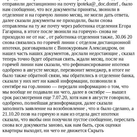
отправили дистанционно на почту ipoteka@_doc.domrf , было
нам сообщение, что все документы приняты, звонили в
отделение и на горячую линию месяц, не могли дать ответа,
далее сказали документы не приходили, были снова
отправлены на ту же почту через работника отделения Егора
Гагарина, в итоге после звонили на горячую- снова не
приходило не от нас , от работника отделения также, 30.06 20
снова связались по горячей линии с отделом дистанционной
ипотеки, разговаривали с Винокуровым Александром, он
нашел часть наших документов, дослали недостающие , сказал
теперь точно будет обратная свять, ждали месяц, после на
горячей линии нам сказали, что рефинансирование ипотеки
одобрено в августе месяце, перезвонит менеджер, в итоге не
было также обратной связи, мы обратились в отделение банка,
сказали у них нет ни какой информации, позвонили в
сентябре на гор.линию — передали информацию о том, что
мы вообще не подавали ни чего, далее в октябре — вышел
срок рассмотрения еще 7.07.20, хотя нам в августе говорили,
одобрено, полнейшая дезинформация, далее сказали
заполнить заявление на возобновление , что и было сделано, а
21.10.20 позв на горячую и нам из отдела дист ипотеки
сказали, что якобы они пооучили пустое сообщение, переслать
снова все докумкнты заново, как нам быть, срок оценки
квартиры выходит, ни чего не движется Скрыть