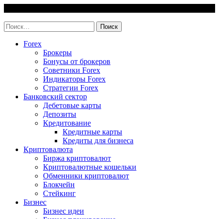
Skip
7 August, 2026
to
invest-easy.ru
content
Найти:
Forex
Брокеры
Бонусы от брокеров
Советники Forex
Индикаторы Forex
Стратегии Forex
Банковский сектор
Дебетовые карты
Депозиты
Кредитование
Кредитные карты
Кредиты для бизнеса
Криптовалюта
Биржа криптовалют
Криптовалютные кошельки
Обменники криптовалют
Блокчейн
Стейкинг
Бизнес
Бизнес идеи