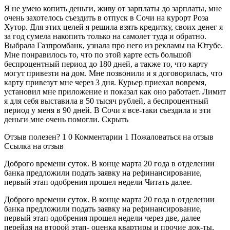
Я не умею копить деньги, живу от зарплаты до зарплаты, мне
очень захотелось съездить в отпуск в Сочи на курорт Роза
Хутор. Для этих целей я решила взять кредитку, своих денег я
за год сумела накопить только на самолет туда и обратно.
Выбрала Газпромбанк, узнала про него из рекламы на Ютубе.
Мне понравилось то, что по этой карте есть большой
беспроцентный период до 180 дней, а также то, что карту
могут привезти на дом. Мне позвонили и я договорилась, что
карту привезут мне через 3 дня. Курьер приехал вовремя,
установил мне приложение и показал как оно работает. Лимит
я для себя выставила в 50 тысяч рублей, а беспроцентный
период у меня в 90 дней. В Сочи я все-таки съездила и эти
деньги мне очень помогли. Скрыть
Отзыв полезен? 1 0 Комментарии 1 Пожаловаться на отзыв
Ссылка на отзыв
Доброго времени суток. В конце марта 20 года в отделении
банка предложили подать заявку на рефинансирование,
первый этап одобрения прошел недели Читать далее.
Доброго времени суток. В конце марта 20 года в отделении
банка предложили подать заявку на рефинансирование,
первый этап одобрения прошел недели через две, далее
перейдя на второй этап- оценка квартиры и прочие док-ты,