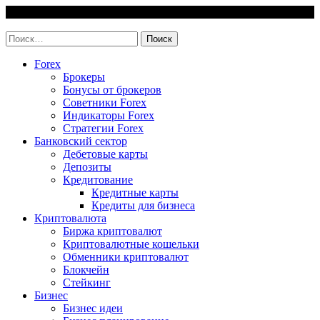
Skip
6 August, 2026
to
invest-easy.ru
content
Найти:
Forex
Брокеры
Бонусы от брокеров
Советники Forex
Индикаторы Forex
Стратегии Forex
Банковский сектор
Дебетовые карты
Депозиты
Кредитование
Кредитные карты
Кредиты для бизнеса
Криптовалюта
Биржа криптовалют
Криптовалютные кошельки
Обменники криптовалют
Блокчейн
Стейкинг
Бизнес
Бизнес идеи