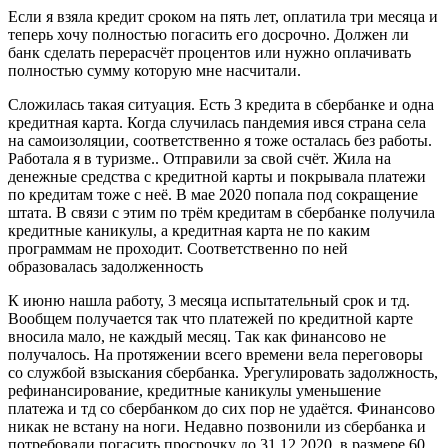
Если я взяла кредит сроком на пять лет, оплатила три месяца и
теперь хочу полностью погасить его досрочно. Должен ли
банк сделать перерасчёт процентов или нужно оплачивать
полностью сумму которую мне насчитали.
Сложилась такая ситуация. Есть 3 кредита в сбербанке и одна
кредитная карта. Когда случилась пандемия ився страна села
на самоизоляции, соответственно я тоже осталась без работы.
Работала я в туризме.. Отправили за свой счёт. Жила на
денежные средства с кредитной карты и покрывала платежи
по кредитам тоже с неё. В мае 2020 попала под сокращение
штата. В связи с этим по трём кредитам в сбербанке получила
кредитные каникулы, а кредитная карта не по каким
программам не проходит. Соответственно по ней
образовалась задолженность
К июню нашла работу, 3 месяца испытательный срок и тд.
Вообщем получается так что платежей по кредитной карте
вносила мало, не каждый месяц. Так как финансово не
получалось. На протяжении всего времени вела переговоры
со службой взыскания сбербанка. Урегулировать задолжность,
рефинансирование, кредитные каникулы уменьшение
платежа и тд со сбербанком до сих пор не удаётся. Финансово
никак не встану на ноги. Недавно позвонили из сбербанка и
потребовали погасить просрочку до 31.12.2020, в размере 60