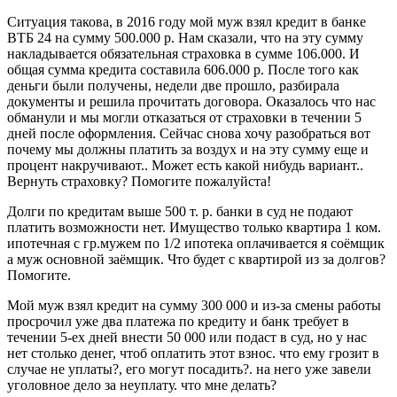
Ситуация такова, в 2016 году мой муж взял кредит в банке
ВТБ 24 на сумму 500.000 р. Нам сказали, что на эту сумму
накладывается обязательная страховка в сумме 106.000. И
общая сумма кредита составила 606.000 р. После того как
деньги были получены, недели две прошло, разбирала
документы и решила прочитать договора. Оказалось что нас
обманули и мы могли отказаться от страховки в течении 5
дней после оформления. Сейчас снова хочу разобраться вот
почему мы должны платить за воздух и на эту сумму еще и
процент накручивают.. Может есть какой нибудь вариант..
Вернуть страховку? Помогите пожалуйста!
Долги по кредитам выше 500 т. р. банки в суд не подают
платить возможности нет. Имущество только квартира 1 ком.
ипотечная с гр.мужем по 1/2 ипотека оплачивается я соёмщик
а муж основной заёмщик. Что будет с квартирой из за долгов?
Помогите.
Мой муж взял кредит на сумму 300 000 и из-за смены работы
просрочил уже два платежа по кредиту и банк требует в
течении 5-ех дней внести 50 000 или подаст в суд, но у нас
нет столько денег, чтоб оплатить этот взнос. что ему грозит в
случае не уплаты?, его могут посадить?. на него уже завели
уголовное дело за неуплату. что мне делать?