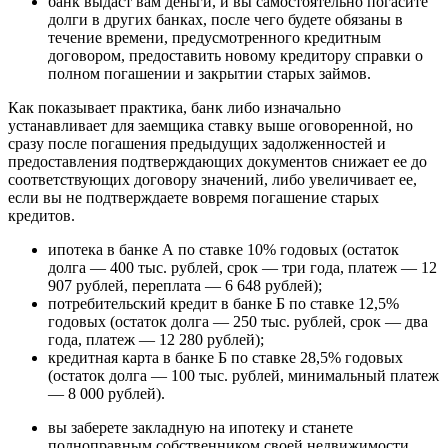
банк выдаст вам деньги, и вы самостоятельно погасите
долги в других банках, после чего будете обязаны в
течение времени, предусмотренного кредитным
договором, предоставить новому кредитору справки о
полном погашении и закрытии старых займов.
Как показывает практика, банк либо изначально
устанавливает для заемщика ставку выше оговоренной, но
сразу после погашения предыдущих задолженностей и
предоставления подтверждающих документов снижает ее до
соответствующих договору значений, либо увеличивает ее,
если вы не подтверждаете вовремя погашение старых
кредитов.
ипотека в банке А по ставке 10% годовых (остаток
долга — 400 тыс. рублей, срок — три года, платеж — 12
907 рублей, переплата — 6 648 рублей);
потребительский кредит в банке Б по ставке 12,5%
годовых (остаток долга — 250 тыс. рублей, срок — два
года, платеж — 12 280 рублей);
кредитная карта в банке Б по ставке 28,5% годовых
(остаток долга — 100 тыс. рублей, минимальный платеж
— 8 000 рублей).
вы заберете закладную на ипотеку и станете
полноправным собственником своей недвижимости,