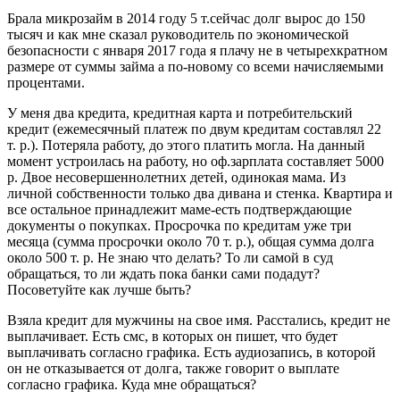
Брала микрозайм в 2014 году 5 т.сейчас долг вырос до 150
тысяч и как мне сказал руководитель по экономической
безопасности с января 2017 года я плачу не в четырехкратном
размере от суммы займа а по-новому со всеми начисляемыми
процентами.
У меня два кредита, кредитная карта и потребительский
кредит (ежемесячный платеж по двум кредитам составлял 22
т. р.). Потеряла работу, до этого платить могла. На данный
момент устроилась на работу, но оф.зарплата составляет 5000
р. Двое несовершеннолетних детей, одинокая мама. Из
личной собственности только два дивана и стенка. Квартира и
все остальное принадлежит маме-есть подтверждающие
документы о покупках. Просрочка по кредитам уже три
месяца (сумма просрочки около 70 т. р.), общая сумма долга
около 500 т. р. Не знаю что делать? То ли самой в суд
обращаться, то ли ждать пока банки сами подадут?
Посоветуйте как лучше быть?
Взяла кредит для мужчины на свое имя. Расстались, кредит не
выплачивает. Есть смс, в которых он пишет, что будет
выплачивать согласно графика. Есть аудиозапись, в которой
он не отказывается от долга, также говорит о выплате
согласно графика. Куда мне обращаться?