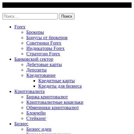
Skip
6 August, 2026
to
invest-easy.ru
content
Найти:
Forex
Брокеры
Бонусы от брокеров
Советники Forex
Индикаторы Forex
Стратегии Forex
Банковский сектор
Дебетовые карты
Депозиты
Кредитование
Кредитные карты
Кредиты для бизнеса
Криптовалюта
Биржа криптовалют
Криптовалютные кошельки
Обменники криптовалют
Блокчейн
Стейкинг
Бизнес
Бизнес идеи