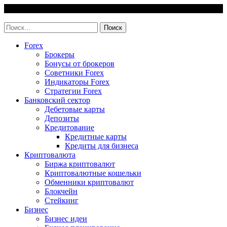
Skip
10 August, 2026
to
invest-easy.ru
content
Найти:
Forex
Брокеры
Бонусы от брокеров
Советники Forex
Индикаторы Forex
Стратегии Forex
Банковский сектор
Дебетовые карты
Депозиты
Кредитование
Кредитные карты
Кредиты для бизнеса
Криптовалюта
Биржа криптовалют
Криптовалютные кошельки
Обменники криптовалют
Блокчейн
Стейкинг
Бизнес
Бизнес идеи