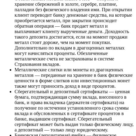
хранение сбережений в золоте, серебре, платине,
палладии без физического владения ими. При открытии
клиент переводит банку денежные средства, на которые
приобретается металл, при закрытии происходит
обратная операция — банк продает металл и
выплачивает клиенту вырученные деньги. Доходность
такого депозита достигается, если на момент продажи
металл стоит дороже, чем на момент покупки.
Дополнительно по вкладам в драгоценных металлах
могут начисляться проценты. Обезличенные
металлические счета не застрахованы в системе
Страхования вкладов.
Металлические слитки или монеты из драгоценных
металлов — переданные на хранение в банк физические
ценности в форме слитков или инвестиционных монет
также могут приносить доход в виде процентов.
Сберегательный и депозитный сертификаты — ценная
бумага, подтверждающая сумму вклада, внесенного в
банк, и права вкладчика (держателя сертификата) на
получение по истечении установленного срока суммы
вклада и обусловленных в сертификате процентов в
банке, выдавшем сертификат. Сберегательный
сертификат может быть выдан только физическому лицу,
а депозитный — только лицу юридическому.
Банковская (депозитарная) ячейка — физическое