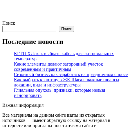
Поиск
Поиск
Последние новости
КГТП ХЛ: как выбрать кабель для экстремальных
температур
Какие элементы делают загородный участок
современным и практичным
Сезонный бизнес: как заработать на праздничном спросе
Как выбрать квартиру в ЖК Шагал: важные нюансы
локации, вида и инфраструктуры
Глиальная опухоль: признаки, которые нельзя
игнорировать
Важная информация
Все материалы на данном сайте взяты из открытых
источников — имеют обратную ссылку на материал в
интернете или присланы посетителями сайта и