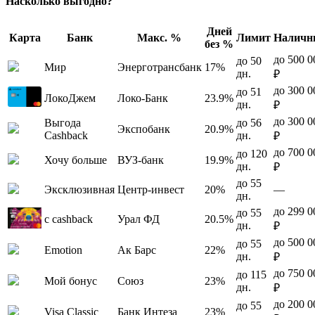
Насколько выгодно?
Дней
Карта
Банк
Макс. %
Лимит
Наличн
без %
до 500 0
до 50
Мир
Энерготрансбанк
17%
дн.
₽
до 300 0
до 51
ЛокоДжем
Локо-Банк
23.9%
дн.
₽
до 300 0
Выгода
до 56
Экспобанк
20.9%
Cashback
дн.
₽
до 700 0
до 120
Хочу больше
ВУЗ-банк
19.9%
дн.
₽
до 55
Эксклюзивная
Центр-инвест
20%
—
дн.
до 299 0
до 55
с cashback
Урал ФД
20.5%
дн.
₽
до 500 0
до 55
Emotion
Ак Барс
22%
дн.
₽
до 750 0
до 115
Мой бонус
Союз
23%
дн.
₽
до 200 0
до 55
Visa Classic
Банк Интеза
23%