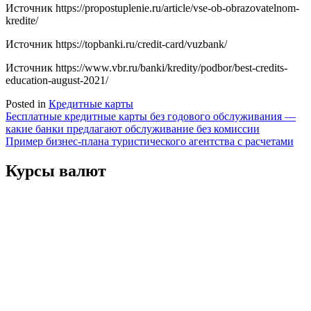
Источник
https://propostuplenie.ru/article/vse-ob-obrazovatelnom-
kredite/
Источник
https://topbanki.ru/credit-card/vuzbank/
Источник
https://www.vbr.ru/banki/kredity/podbor/best-credits-
education-august-2021/
Posted in
Кредитные карты
Навигация
Бесплатные кредитные карты без годового обслуживания —
какие банки предлагают обслуживание без комиссии
по
Пример бизнес-плана туристического агентства с расчетами
записям
Курсы валют