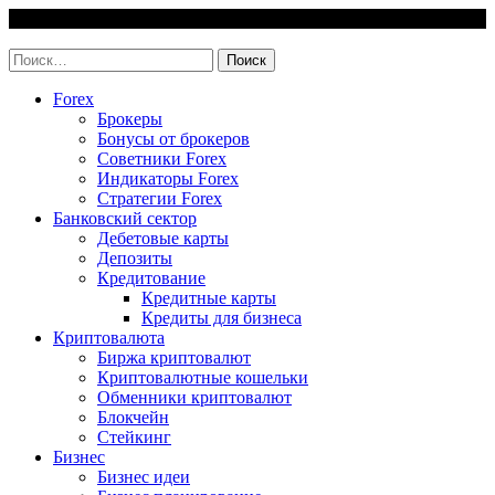
Skip
7 August, 2026
to
invest-easy.ru
content
Найти:
Forex
Брокеры
Бонусы от брокеров
Советники Forex
Индикаторы Forex
Стратегии Forex
Банковский сектор
Дебетовые карты
Депозиты
Кредитование
Кредитные карты
Кредиты для бизнеса
Криптовалюта
Биржа криптовалют
Криптовалютные кошельки
Обменники криптовалют
Блокчейн
Стейкинг
Бизнес
Бизнес идеи