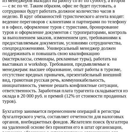
из менеджеров выходил на работу со вт по субботу, а второй
— с вс по чт. Таким образом, офис не будет пустовать, а
сотрудники будут работать должное количество часов в
неделю. В круг обязанностей туристического агента входят:
ведение переговоров с клиентами и партнерами по телефону
и в офисе, оформление туров с туристами, бронирование
туров и оформление документов с туроператорами, контроль
за выполнением заказов, изменением цен, требованиями к
предоставляемым документам, условиями сотрудничества,
спецпредложениями. Универсальный менеджер должен
поддерживать и повышать свою квалификацию
(мастерклассы, семинары, рекламные туры), работать на
выставках и workshop. Требования, предъявляемые к
менеджерам: высшее образование, опыт работы в туризме,
отсутствие вредных привычек, презентабельный внешний
вид, грамотная русская речь, коммуникабельность,
инициативность, умение решать конфликтные ситуации,
ответственность. Заработная плата турагента складывается из
оклада в 20 000 руб. и премий (12% от стоимости проданных
туров).
Бухгалтер занимается перенесением операций в регистры
бухгалтерского учета, составляет отчетности для налоговых
органов, внебюджетных фондов. Желателен поиск бухгалтера
на удаленной основе без принятия его в штат организации,