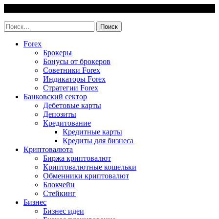
Skip
8 August, 2026
to
invest-easy.ru
content
Найти:
Forex
Брокеры
Бонусы от брокеров
Советники Forex
Индикаторы Forex
Стратегии Forex
Банковский сектор
Дебетовые карты
Депозиты
Кредитование
Кредитные карты
Кредиты для бизнеса
Криптовалюта
Биржа криптовалют
Криптовалютные кошельки
Обменники криптовалют
Блокчейн
Стейкинг
Бизнес
Бизнес идеи