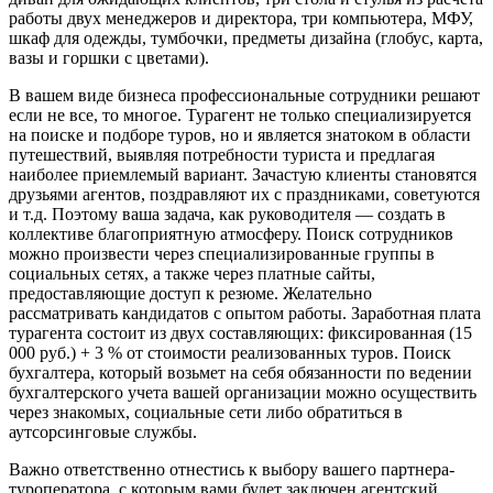
работы двух менеджеров и директора, три компьютера, МФУ,
шкаф для одежды, тумбочки, предметы дизайна (глобус, карта,
вазы и горшки с цветами).
В вашем виде бизнеса профессиональные сотрудники решают
если не все, то многое. Турагент не только специализируется
на поиске и подборе туров, но и является знатоком в области
путешествий, выявляя потребности туриста и предлагая
наиболее приемлемый вариант. Зачастую клиенты становятся
друзьями агентов, поздравляют их с праздниками, советуются
и т.д. Поэтому ваша задача, как руководителя — создать в
коллективе благоприятную атмосферу. Поиск сотрудников
можно произвести через специализированные группы в
социальных сетях, а также через платные сайты,
предоставляющие доступ к резюме. Желательно
рассматривать кандидатов с опытом работы. Заработная плата
турагента состоит из двух составляющих: фиксированная (15
000 руб.) + 3 % от стоимости реализованных туров. Поиск
бухгалтера, который возьмет на себя обязанности по ведении
бухгалтерского учета вашей организации можно осуществить
через знакомых, социальные сети либо обратиться в
аутсорсинговые службы.
Важно ответственно отнестись к выбору вашего партнера-
туроператора, с которым вами будет заключен агентский