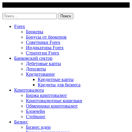
Skip
9 August, 2026
to
invest-easy.ru
content
Найти:
Forex
Брокеры
Бонусы от брокеров
Советники Forex
Индикаторы Forex
Стратегии Forex
Банковский сектор
Дебетовые карты
Депозиты
Кредитование
Кредитные карты
Кредиты для бизнеса
Криптовалюта
Биржа криптовалют
Криптовалютные кошельки
Обменники криптовалют
Блокчейн
Стейкинг
Бизнес
Бизнес идеи