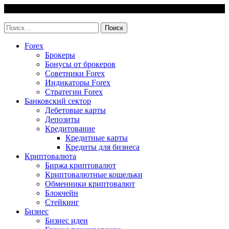
Skip
7 August, 2026
to
invest-easy.ru
content
Найти:
Forex
Брокеры
Бонусы от брокеров
Советники Forex
Индикаторы Forex
Стратегии Forex
Банковский сектор
Дебетовые карты
Депозиты
Кредитование
Кредитные карты
Кредиты для бизнеса
Криптовалюта
Биржа криптовалют
Криптовалютные кошельки
Обменники криптовалют
Блокчейн
Стейкинг
Бизнес
Бизнес идеи