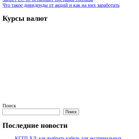
Навигация
Что такое дивиденды от акций и как на них заработать
по
записям
Курсы валют
Поиск
Поиск
Последние новости
КГТП ХЛ: как выбрать кабель для экстремальных