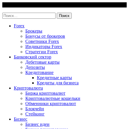
Skip
7 August, 2026
to
invest-easy.ru
content
Найти:
Forex
Брокеры
Бонусы от брокеров
Советники Forex
Индикаторы Forex
Стратегии Forex
Банковский сектор
Дебетовые карты
Депозиты
Кредитование
Кредитные карты
Кредиты для бизнеса
Криптовалюта
Биржа криптовалют
Криптовалютные кошельки
Обменники криптовалют
Блокчейн
Стейкинг
Бизнес
Бизнес идеи