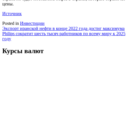
цены.
Источник
Posted in
Инвестиции
Навигация
Экспорт иранской нефти в конце 2022 года достиг максимума
Philips сократит шесть тысяч работников по всему миру к 2025
по
году
записям
Курсы валют