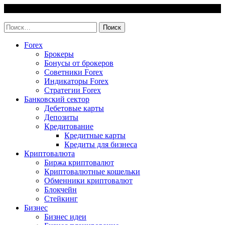
Skip
9 August, 2026
to
invest-easy.ru
content
Найти:
Forex
Брокеры
Бонусы от брокеров
Советники Forex
Индикаторы Forex
Стратегии Forex
Банковский сектор
Дебетовые карты
Депозиты
Кредитование
Кредитные карты
Кредиты для бизнеса
Криптовалюта
Биржа криптовалют
Криптовалютные кошельки
Обменники криптовалют
Блокчейн
Стейкинг
Бизнес
Бизнес идеи