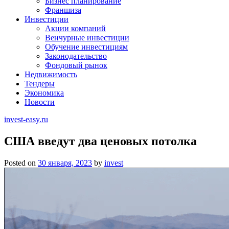
Бизнес планирование
Франшиза
Инвестиции
Акции компаний
Венчурные инвестиции
Обучение инвестициям
Законодательство
Фондовый рынок
Недвижимость
Тендеры
Экономика
Новости
invest-easy.ru
США введут два ценовых потолка
Posted on
30 января, 2023
by
invest