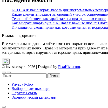
КГТП ХЛ: как выбрать кабель для экстремальных темпер
Какие элементы делают загородный участок современны
Сезонный бизнес: как заработать на праздничном спросе
Как выбрать квартиру в ЖК Шагал: важные нюансы лока
Глиальная опухоль: признаки, которые нельзя игнорирова
Важная информация
Все материалы на данном сайте взяты из открытых источников
ознакомительных целях. Права на материалы принадлежат их в
материалы, которые нарушают авторские права, принадлежащие
© invest-easy.ru 2026
|
Designed by
PixaHive.com
.
Найти:
Privacy Policy
Выбор кредитных карт
Обратная связь
Экономический календарь