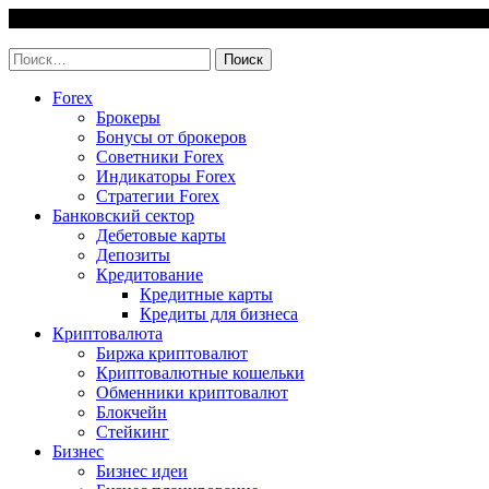
Skip
7 August, 2026
to
invest-easy.ru
content
Найти:
Forex
Брокеры
Бонусы от брокеров
Советники Forex
Индикаторы Forex
Стратегии Forex
Банковский сектор
Дебетовые карты
Депозиты
Кредитование
Кредитные карты
Кредиты для бизнеса
Криптовалюта
Биржа криптовалют
Криптовалютные кошельки
Обменники криптовалют
Блокчейн
Стейкинг
Бизнес
Бизнес идеи