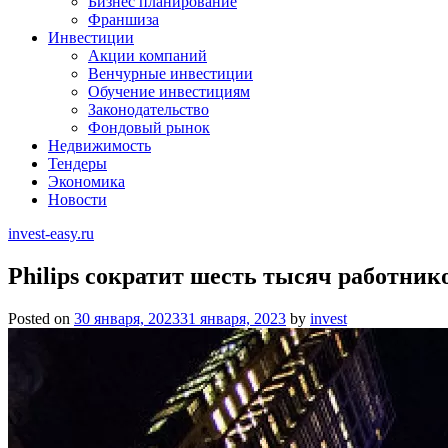
Бизнес планирование
Франшиза
Инвестиции
Акции компаний
Венчурные инвестиции
Обучение инвестициям
Законодательство
Фондовый рынок
Недвижимость
Тендеры
Экономика
Новости
invest-easy.ru
Philips сократит шесть тысяч работнико
Posted on
30 января, 2023
31 января, 2023
by
invest