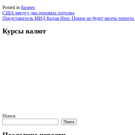
Posted in
Бизнес
Навигация
США введут два ценовых потолка
Представитель МИД Китая Нин: Пекин не будет молча терпет
по
записям
Курсы валют
Поиск
Поиск
Последние новости