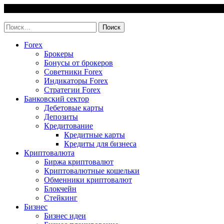
Skip
7 August, 2026
to
invest-easy.ru
content
Найти:
Forex
Брокеры
Бонусы от брокеров
Советники Forex
Индикаторы Forex
Стратегии Forex
Банковский сектор
Дебетовые карты
Депозиты
Кредитование
Кредитные карты
Кредиты для бизнеса
Криптовалюта
Биржа криптовалют
Криптовалютные кошельки
Обменники криптовалют
Блокчейн
Стейкинг
Бизнес
Бизнес идеи