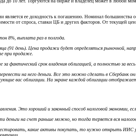
а до 10 лет. Торгуются на бирже и владелец может в любой мом
и является ее доходность к погашению. Номинал большинства о
имости от спроса, ставки ЦБ и других факторов. От текущей це
упон 8%, выплата раз в полгода.
ца (91 день).
Цена продажи будет определяться рыночной, напр
те при продаже.
 за фактический срок владения облигацией, а полностью за вес
перевести на него деньги. Все это можно сделать в Сбербанк 
ующие вас облигации. На экране каждой облигации отображает
вления. Это хороший и законный способ налоговой экономии, ес
 деньги на счет раньше можно, но тогда теряется вся налого
естировать, какие активы покупать, то нужно открыть ИИС у р
компании.