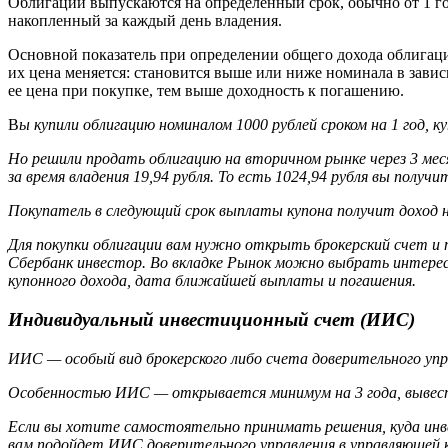
Облигации выпускаются на определенный срок, обычно от 1 год
накопленный за каждый день владения.
Основной показатель при определении общего дохода облигаци
их цена меняется: становится выше или ниже номинала в завис
ее цена при покупке, тем выше доходность к погашению.
В
ы купили облигацию номиналом 1000 рублей сроком на 1 год, к
Но решили продать облигацию на вторичном рынке через 3 меся
за время владения 19,94 рубля.
То есть 1024,94 рубля вы получи
Покупатель в следующий срок выплаты купона получит доход не
Для покупки облигации вам нужно открыть брокерский счет и 
Сбербанк инвестор. Во вкладке Рынок можно выбрать интерес
купонного дохода, дата ближайшей выплаты и погашения.
Индивидуальный инвестиционный счет (ИИС)
ИИС — особый вид брокерского либо счета доверительного упра
Особенностью ИИС — открывается минимум на 3 года, вывести
Если вы хотите самостоятельно принимать решения, куда инв
вам подойдет ИИС доверительного управления в управляющей 