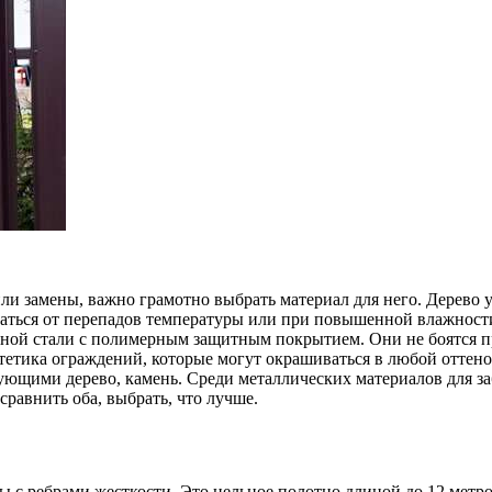
ли замены, важно грамотно выбрать материал для него. Дерево 
каться от перепадов температуры или при повышенной влажност
анной стали с полимерным защитным покрытием. Они не боятся 
эстетика ограждений, которые могут окрашиваться в любой отте
щими дерево, камень. Среди металлических материалов для заб
сравнить оба, выбрать, что лучше.
 с ребрами жесткости. Это цельное полотно длиной до 12 метро