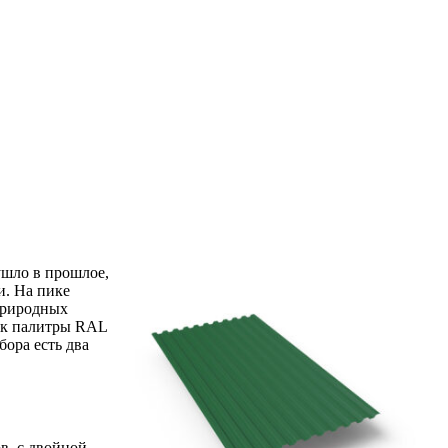
ушло в прошлое,
и. На пике
природных
нок палитры RAL
ора есть два
в, с двойной