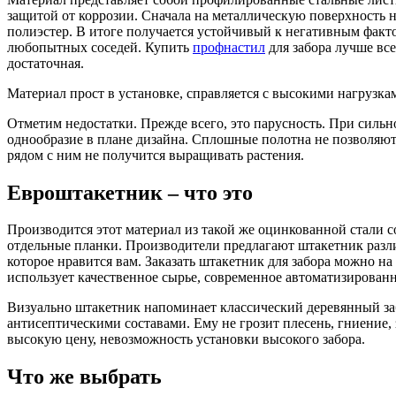
защитой от коррозии. Сначала на металлическую поверхность 
полиэстер. В итоге получается устойчивый к негативным факт
любопытных соседей. Купить
профнастил
для забора лучше вс
достаточная.
Материал прост в установке, справляется с высокими нагрузкам
Отметим недостатки. Прежде всего, это парусность. При силь
однообразие в плане дизайна. Сплошные полотна не позволяют 
рядом с ним не получится выращивать растения.
Евроштакетник – что это
Производится этот материал из такой же оцинкованной стали со
отдельные планки. Производители предлагают штакетник разли
которое нравится вам. Заказать штакетник для забора можно на
использует качественное сырье, современное автоматизирован
Визуально штакетник напоминает классический деревянный заб
антисептическими составами. Ему не грозит плесень, гниение,
высокую цену, невозможность установки высокого забора.
Что же выбрать