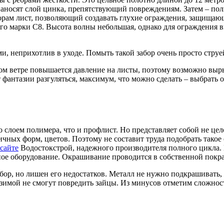
наносят слой цинка, препятствующий повреждениям. Затем – пол
орам лист, позволяющий создавать глухие ограждения, защищаю
его марки С8. Высота волны небольшая, однако для ограждения 
и, неприхотлив в уходе. Помыть такой забор очень просто струе
ном ветре повышается давление на листы, поэтому возможно вы
фантазии разгуляться, максимум, что можно сделать – выбрать о
 слоем полимера, что и профлист. Но представляет собой не цел
чных форм, цветов. Поэтому не составит труда подобрать такое
сайте
Водостокстрой, надежного производителя полного цикла.
ное оборудование. Окрашивание проводится в собственной покр
ор, но лишен его недостатков. Металл не нужно подкрашивать,
 зимой не смогут повредить зайцы. Из минусов отметим сложнос