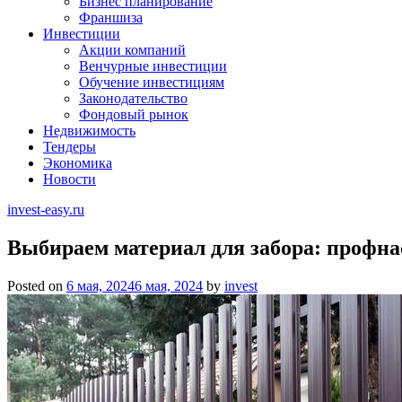
Бизнес планирование
Франшиза
Инвестиции
Акции компаний
Венчурные инвестиции
Обучение инвестициям
Законодательство
Фондовый рынок
Недвижимость
Тендеры
Экономика
Новости
invest-easy.ru
Выбираем материал для забора: профн
Posted on
6 мая, 2024
6 мая, 2024
by
invest