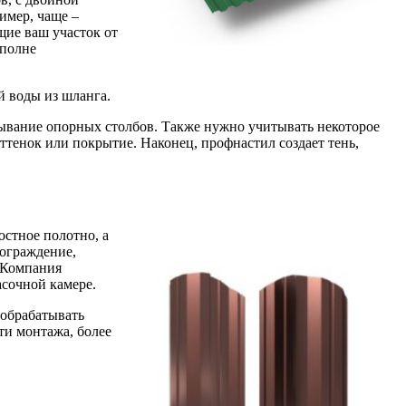
имер, чаще –
щие ваш участок от
вполне
й воды из шланга.
рывание опорных столбов. Также нужно учитывать некоторое
ттенок или покрытие. Наконец, профнастил создает тень,
остное полотно, а
 ограждение,
 Компания
асочной камере.
 обрабатывать
ти монтажа, более