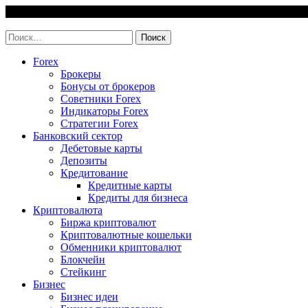
Skip
6 August, 2026
to
invest-easy.ru
content
Найти:
Forex
Брокеры
Бонусы от брокеров
Советники Forex
Индикаторы Forex
Стратегии Forex
Банковский сектор
Дебетовые карты
Депозиты
Кредитование
Кредитные карты
Кредиты для бизнеса
Криптовалюта
Биржа криптовалют
Криптовалютные кошельки
Обменники криптовалют
Блокчейн
Стейкинг
Бизнес
Бизнес идеи