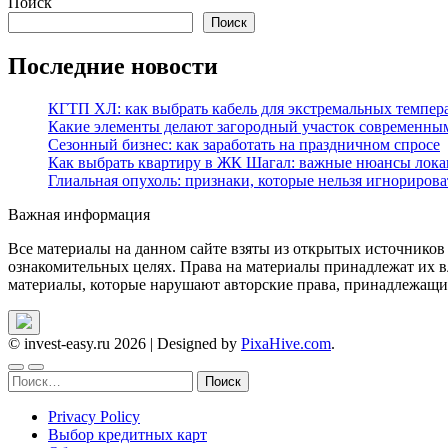
Поиск
Поиск
Последние новости
КГТП ХЛ: как выбрать кабель для экстремальных темпер
Какие элементы делают загородный участок современны
Сезонный бизнес: как заработать на праздничном спросе
Как выбрать квартиру в ЖК Шагал: важные нюансы лока
Глиальная опухоль: признаки, которые нельзя игнорирова
Важная информация
Все материалы на данном сайте взяты из открытых источников
ознакомительных целях. Права на материалы принадлежат их в
материалы, которые нарушают авторские права, принадлежащие
© invest-easy.ru 2026
|
Designed by
PixaHive.com
.
Найти:
Privacy Policy
Выбор кредитных карт