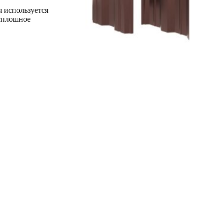
я используется
 сплошное