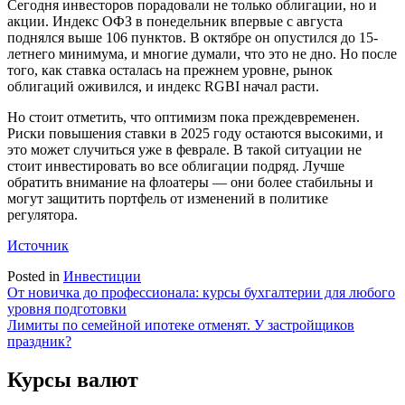
Сегодня инвесторов порадовали не только облигации, но и
акции. Индекс ОФЗ в понедельник впервые с августа
поднялся выше 106 пунктов. В октябре он опустился до 15-
летнего минимума, и многие думали, что это не дно. Но после
того, как ставка осталась на прежнем уровне, рынок
облигаций оживился, и индекс RGBI начал расти.
Но стоит отметить, что оптимизм пока преждевременен.
Риски повышения ставки в 2025 году остаются высокими, и
это может случиться уже в феврале. В такой ситуации не
стоит инвестировать во все облигации подряд. Лучше
обратить внимание на флоатеры — они более стабильны и
могут защитить портфель от изменений в политике
регулятора.
Источник
Posted in
Инвестиции
Навигация
От новичка до профессионала: курсы бухгалтерии для любого
уровня подготовки
по
Лимиты по семейной ипотеке отменят. У застройщиков
записям
праздник?
Курсы валют