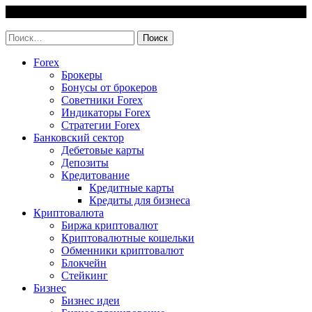
Skip
8 August, 2026
to
invest-easy.ru
content
Найти:
Forex
Брокеры
Бонусы от брокеров
Советники Forex
Индикаторы Forex
Стратегии Forex
Банковский сектор
Дебетовые карты
Депозиты
Кредитование
Кредитные карты
Кредиты для бизнеса
Криптовалюта
Биржа криптовалют
Криптовалютные кошельки
Обменники криптовалют
Блокчейн
Стейкинг
Бизнес
Бизнес идеи