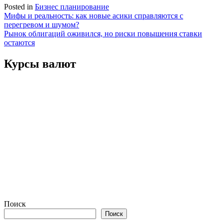
Posted in
Бизнес планирование
Навигация
Мифы и реальность: как новые асики справляются с
перегревом и шумом?
по
Рынок облигаций оживился, но риски повышения ставки
записям
остаются
Курсы валют
Поиск
Поиск