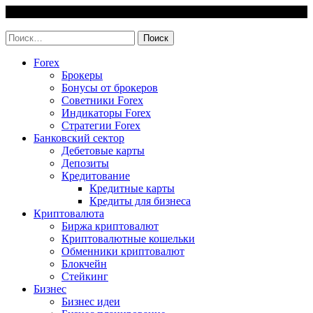
Skip
7 August, 2026
to
invest-easy.ru
content
Найти:
Forex
Брокеры
Бонусы от брокеров
Советники Forex
Индикаторы Forex
Стратегии Forex
Банковский сектор
Дебетовые карты
Депозиты
Кредитование
Кредитные карты
Кредиты для бизнеса
Криптовалюта
Биржа криптовалют
Криптовалютные кошельки
Обменники криптовалют
Блокчейн
Стейкинг
Бизнес
Бизнес идеи