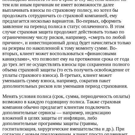
тем или иным причинам не имеет возможности далее
выплачивать взносы по страховому полису, но хотел бы
продолжать сотрудничать со страховой компанией, ему
предлагается несколько вариантов. Во-первых, оформить
заявление на перевод полиса в статус оплаченного. В этом
случае страховая защита продолжит действовать только по
ограниченному числу рисков, например, «смерть по любой
причине», и инвестиционный доход будет начисляться только
на резервы по накопленной к тому моменту сумме. Во-
вторых, клиент может воспользоваться «финансовыми
каникулами», что позволит ему на протяжении срока от года
до трех лет не осуществлять взносы при сохранении полного
объема страховой защиты (то есть получить освобождение от
уплаты страхового взноса). В-третьих, клиент может
уменьшить сумму взноса, например, сократив пакет
дополнительных рисков или уменьшив период страхования.
Менять условия полиса (срок, сумма, периодичность оплаты)
возможно в каждую годовщину полиса. Также страховая
компания обычно предлагает клиентам подключить
дополнительные сервисы — например, индексацию
вложений в целях защиты от инфляции, либо
дополнительные программы защиты (травмы,
госпитализация, хирургические вмешательства и др.). При
согласии с новым предложением, клиент просто оплачивает