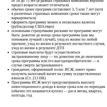
от 18 до 75 лет (в разных страховых компаниях верхний
предел возраста может отличаться)
обычно сроки программ составляют 3, 5 или 7 лет (хотя
в различных страховых компаниях сроки также могут
варьироваться)
оформить программу можно в нескольких валютах
(рубль/доллар США/евро)
основными страхуемыми рисками по программе могут
быть: дожитие до конца срока программы (как мы
понимаем лучший случай), уход из жизни по любой
причине, уход из жизни в результате несчастного случая,
уход из жизни в результате ДТП
страховые выплаты будут осуществляться
застрахованному лицу — по дожитию им до окончания
срока программы или его выгодоприобретателю — в
случае смерти застрахованного
гражданин, оформивший полис ИСЖ, имеет право
получить налоговый вычет на сумму осуществленных
взносов (Ст. 213 НК)
Программы ИСЖ могут предусматривать выплату
инвестиционного дохода в конце срока или по периодам
(обычно это называется купон) — раз в месяц, квартал,
полгода, год