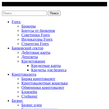
Skip
6 August, 2026
to
invest-easy.ru
content
Найти:
Forex
Брокеры
Бонусы от брокеров
Советники Forex
Индикаторы Forex
Стратегии Forex
Банковский сектор
Дебетовые карты
Депозиты
Кредитование
Кредитные карты
Кредиты для бизнеса
Криптовалюта
Биржа криптовалют
Криптовалютные кошельки
Обменники криптовалют
Блокчейн
Стейкинг
Бизнес
Бизнес идеи