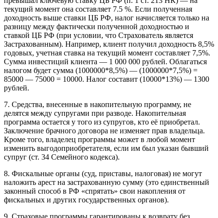
превышал ключевую ставку ЦБ РФ (п. 1 ст. 213 НК) — на
текущий момент она составляет 7.5 %. Если полученная
доходность выше ставки ЦБ РФ, налог начисляется только на
разницу между фактически полученной доходностью и
ставкой ЦБ РФ (при условии, что Страхователь является
Застрахованным). Например, клиент получил доходность 8,5%
годовых, учетная ставка на текущий момент составляет 7,5%.
Сумма инвестиций клиента — 1 000 000 рублей. Облагаться
налогом будет сумма (1000000*8,5%) — (1000000*7,5%) =
85000 — 75000 = 10000. Налог составит (10000*13%) — 1300
рублей.
7. Средства, внесенные в накопительную программу, не
делятся между супругами при разводе. Накопительная
программа остается у того из супругов, кто её приобретал.
Заключение брачного договора не изменяет прав владельца.
Кроме того, владелец программы может в любой момент
изменить выгодоприобретателя, если им был указан бывший
супруг (ст. 34 Семейного кодекса).
8. Фискальные органы (суд, приставы, налоговая) не могут
наложить арест на застрахованную сумму (это единственный
законный способ в РФ «спрятать» свои накопления от
фискальных и других государственных органов).
9. Страховые программы гарантированы к возврату без