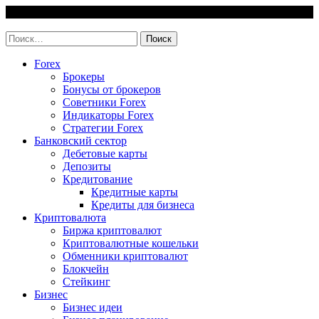
Skip
6 August, 2026
to
invest-easy.ru
content
Найти:
Forex
Брокеры
Бонусы от брокеров
Советники Forex
Индикаторы Forex
Стратегии Forex
Банковский сектор
Дебетовые карты
Депозиты
Кредитование
Кредитные карты
Кредиты для бизнеса
Криптовалюта
Биржа криптовалют
Криптовалютные кошельки
Обменники криптовалют
Блокчейн
Стейкинг
Бизнес
Бизнес идеи