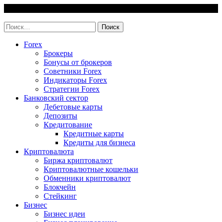
Skip
7 August, 2026
to
invest-easy.ru
content
Найти:
Forex
Брокеры
Бонусы от брокеров
Советники Forex
Индикаторы Forex
Стратегии Forex
Банковский сектор
Дебетовые карты
Депозиты
Кредитование
Кредитные карты
Кредиты для бизнеса
Криптовалюта
Биржа криптовалют
Криптовалютные кошельки
Обменники криптовалют
Блокчейн
Стейкинг
Бизнес
Бизнес идеи