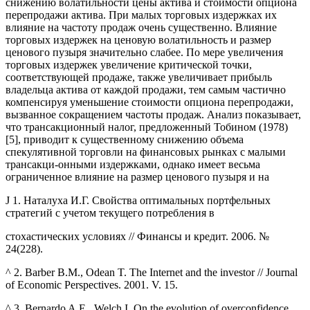
снижению волатильности цены актива и стоимости опциона
перепродажи актива. При малых торговых издержках их
влияние на частоту продаж очень существенно. Влияние
торговых издержек на ценовую волатильность и размер
ценового пузыря значительно слабее. По мере увеличения
торговых издержек увеличение критической точки,
соответствующей продаже, также увеличивает прибыль
владельца актива от каждой продажи, тем самым частично
компенсируя уменьшение стоимости опциона перепродажи,
вызванное сокращением частоты продаж. Анализ показывает,
что трансакционный налог, предложенный Тобином (1978)
[5], приводит к существенному снижению объема
спекулятивной торговли на финансовых рынках с малыми
трансакци-онными издержками, однако имеет весьма
ограниченное влияние на размер ценового пузыря и на
J 1. Наталуха И.Г. Свойства оптимальных портфельных
стратегий с учетом текущего потребления в
стохастических условиях // Финансы и кредит. 2006. №
24(228).
^ 2. Barber B.M., Odean T. The Internet and the investor // Journal
of Economic Perspectives. 2001. V. 15.
^ 3. Bernardo A.E., Welch I. On the evolution of overconfidence