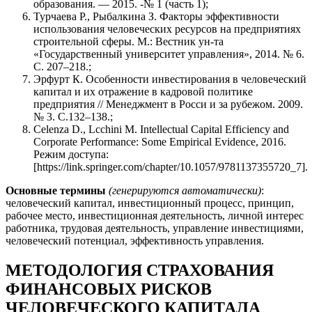
образования. — 2015. -№ 1 (часть 1);
Турчаева Р., Рыбалкина З. Факторы эффективности
использования человеческих ресурсов на предприятиях
строительной сферы. М.: Вестник ун-та
«Государственный университет управления», 2014. № 6.
С. 207–218.;
Эрфурт К. Особенности инвестирования в человеческий
капитал и их отражение в кадровой политике
предприятия // Менеджмент в Росси и за рубежом. 2009.
№ 3. С.132–138.;
Celenza D., Lcchini M. Intellectual Capital Efficiency and
Corporate Performance: Some Empirical Evidence, 2016.
Режим доступа:
[https://link.springer.com/chapter/10.1057/9781137355720_7].
Основные термины
(генерируются автоматически)
:
человеческий капитал, инвестиционный процесс, принцип,
рабочее место, инвестиционная деятельность, личной интерес
работника, трудовая деятельность, управление инвестициями,
человеческий потенциал, эффективность управления.
МЕТОДОЛОГИЯ СТРАХОВАНИЯ
ФИНАНСОВЫХ РИСКОВ
ЧЕЛОВЕЧЕСКОГО КАПИТАЛА