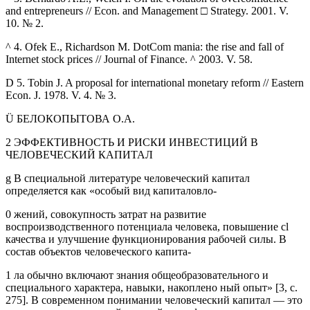
and entrepreneurs // Econ. and Management □ Strategy. 2001. V.
10. № 2.
^ 4. Ofek E., Richardson M. DotCom mania: the rise and fall of
Internet stock prices // Journal of Finance. ^ 2003. V. 58.
D 5. Tobin J. A proposal for international monetary reform // Eastern
Econ. J. 1978. V. 4. № 3.
Ü БЕЛОКОПЫТОВА O.A.
2 ЭФФЕКТИВНОСТЬ И РИСКИ ИНВЕСТИЦИЙ В
ЧЕЛОВЕЧЕСКИЙ КАПИТАЛ
g В специальной литературе человеческий капитал
определяется как «особый вид капиталовло-
0 жений, совокупность затрат на развитие
воспроизводственного потенциала человека, повышение cl
качества и улучшение функционирования рабочей силы. В
состав объектов человеческого капита-
1 ла обычно включают знания общеобразовательного и
специального характера, навыки, накоплено ный опыт» [3, с.
275]. В современном понимании человеческий капитал — это