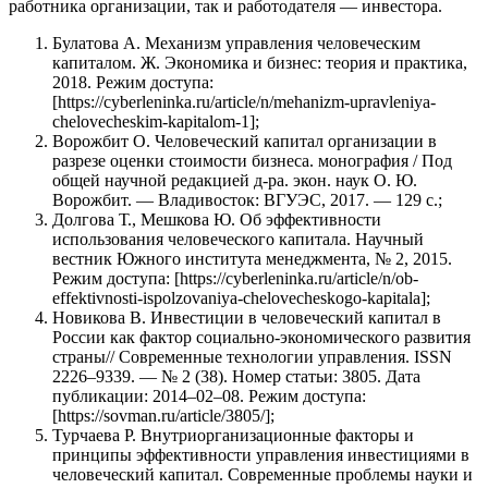
работника организации, так и работодателя — инвестора.
Булатова А. Механизм управления человеческим
капиталом. Ж. Экономика и бизнес: теория и практика,
2018. Режим доступа:
[https://cyberleninka.ru/article/n/mehanizm-upravleniya-
chelovecheskim-kapitalom-1];
Ворожбит О. Человеческий капитал организации в
разрезе оценки стоимости бизнеса. монография / Под
общей научной редакцией д-ра. экон. наук О. Ю.
Ворожбит. — Владивосток: ВГУЭС, 2017. — 129 с.;
Долгова Т., Мешкова Ю. Об эффективности
использования человеческого капитала. Научный
вестник Южного института менеджмента, № 2, 2015.
Режим доступа: [https://cyberleninka.ru/article/n/ob-
effektivnosti-ispolzovaniya-chelovecheskogo-kapitala];
Новикова В. Инвестиции в человеческий капитал в
России как фактор социально-экономического развития
страны// Современные технологии управления. ISSN
2226–9339. — № 2 (38). Номер статьи: 3805. Дата
публикации: 2014–02–08. Режим доступа:
[https://sovman.ru/article/3805/];
Турчаева Р. Внутриорганизационные факторы и
принципы эффективности управления инвестициями в
человеческий капитал. Современные проблемы науки и