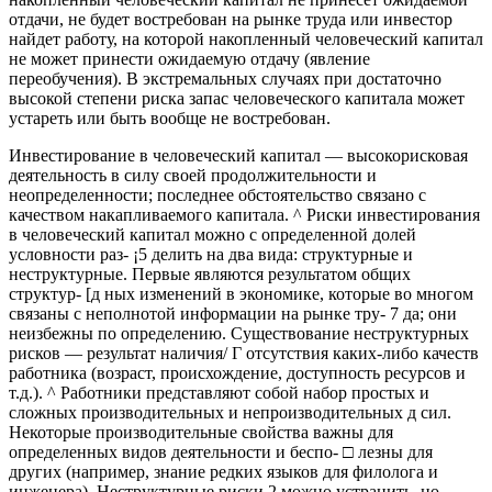
отдачи, не будет востребован на рынке труда или инвестор
найдет работу, на которой накопленный человеческий капитал
не может принести ожидаемую отдачу (явление
переобучения). В экстремальных случаях при достаточно
высокой степени риска запас человеческого капитала может
устареть или быть вообще не востребован.
Инвестирование в человеческий капитал — высокорисковая
деятельность в силу своей продолжительности и
неопределенности; последнее обстоятельство связано с
качеством накапливаемого капитала. ^ Риски инвестирования
в человеческий капитал можно с определенной долей
условности раз- ¡5 делить на два вида: структурные и
неструктурные. Первые являются результатом общих
структур- [д ных изменений в экономике, которые во многом
связаны с неполнотой информации на рынке тру- 7 да; они
неизбежны по определению. Существование неструктурных
рисков — результат наличия/ Г отсутствия каких-либо качеств
работника (возраст, происхождение, доступность ресурсов и
т.д.). ^ Работники представляют собой набор простых и
сложных производительных и непроизводительных д сил.
Некоторые производительные свойства важны для
определенных видов деятельности и беспо- □ лезны для
других (например, знание редких языков для филолога и
инженера). Неструктурные риски 2 можно устранить, но