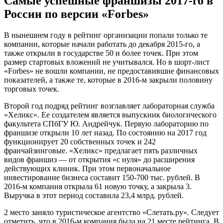
Самые успешные франшизы 2017-го в
России по версии «Forbes»
В нынешнем году в рейтинг организации попали только те
компании, которые начали работать до декабря 2015-го, а
также открыли в государстве 50 и более точек. При этом
размер стартовых вложений не учитывался. Но в шорт-лист
«Forbes» не вошли компании, не предоставившие финансовых
показателей, а также те, которые в 2016-м закрыли половину
торговых точек.
Второй год подряд рейтинг возглавляет лабораторная служба
«Хеликс». Ее создателем является выпускник биологического
факультета СПбГУ Ю. Андрейчук. Первую лабораторию по
франшизе открыли 10 лет назад. По состоянию на 2017 год
функционирует 20 собственных точек и 242
франчайзинговые. «Хеликс» предлагает пять различных
видов франшиз — от открытия «с нуля» до расширения
действующих клиник. При этом первоначальное
инвестирование бизнеса составит 150-700 тыс. рублей. В
2016-м компания открыла 61 новую точку, а закрыла 3.
Выручка в этот период составила 23,4 млрд. рублей.
2 место заняло туристическое агентство «Слетать.ру». Следует
отметить, что в 2016-м компания была на 21 месте рейтинга. В