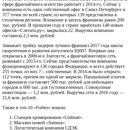
сфере франчайзинга агентство работает с 2014-го. Сейчас у
компании есть один собственный офис в Санкт-Петербурге и
377 точек по всей стране, из которых 139 представлены в
столичном регионе. Вложение в запуск франшизы равно 200
тыс. рублей. В прошлом году в стране заработало 148 новых
офисов «Слетать.ру», закрылись 22. Выручка компании
составила 2,3 млн. рублей.
Замыкает тройку лидеров лучших франшиз 2017 года школа
скорочтения и развития интеллекта IQ007. Впервые она
открылась в 2009-м в Златоусте, а франчайзинговую сеть
развивает с 2013-го. Сейчас представительства компании
функционируют в 136 городах Федерации, и всего действует
255 точки, из них 7 – собственные. В 2016-м было открыто
112 точек, причем ни одной не закрыли. Паушальный платеж
за франшизу составляет 500 тыс. рублей для небольших
городов и 600 тыс. для густонаселенных. Совокупные
инвестиции — 1,2 млн. рублей. Выручка сети в 2016 году —
21,6 млн. рублей.
Также в топ-10 «Forbes» вошли:
Станция хромирования «Unibrait».
Магазин ножей «Samura».
Логистическая компания СДЭК.