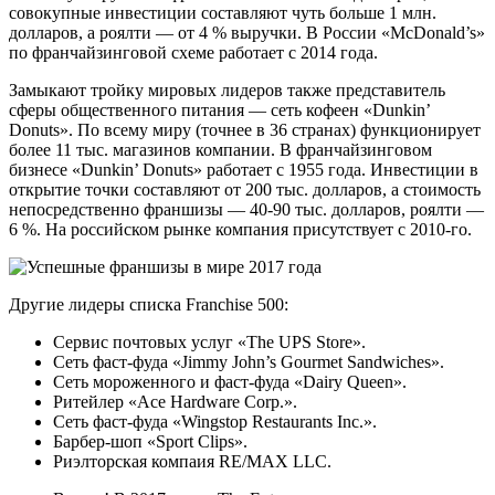
совокупные инвестиции составляют чуть больше 1 млн.
долларов, а роялти — от 4 % выручки. В России «McDonald’s»
по франчайзинговой схеме работает с 2014 года.
Замыкают тройку мировых лидеров также представитель
сферы общественного питания — сеть кофеен «Dunkin’
Donuts». По всему миру (точнее в 36 странах) функционирует
более 11 тыс. магазинов компании. В франчайзинговом
бизнесе «Dunkin’ Donuts» работает с 1955 года. Инвестиции в
открытие точки составляют от 200 тыс. долларов, а стоимость
непосредственно франшизы — 40-90 тыс. долларов, роялти —
6 %. На российском рынке компания присутствует с 2010-го.
Другие лидеры списка Franchise 500:
Сервис почтовых услуг «The UPS Store».
Сеть фаст-фуда «Jimmy John’s Gourmet Sandwiches».
Сеть мороженного и фаст-фуда «Dairy Queen».
Ритейлер «Ace Hardware Corp.».
Сеть фаст-фуда «Wingstop Restaurants Inc.».
Барбер-шоп «Sport Clips».
Риэлторская компаия RE/MAX LLC.