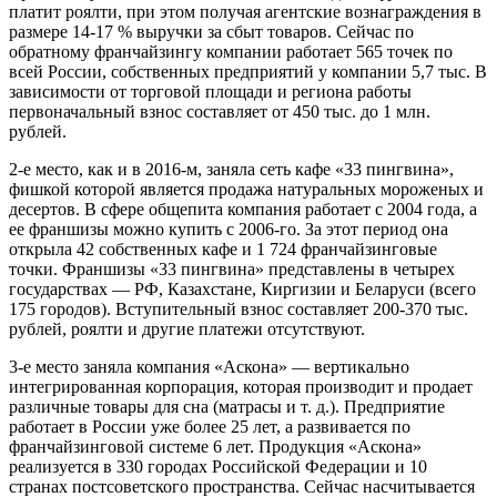
платит роялти, при этом получая агентские вознаграждения в
размере 14-17 % выручки за сбыт товаров. Сейчас по
обратному франчайзингу компании работает 565 точек по
всей России, собственных предприятий у компании 5,7 тыс. В
зависимости от торговой площади и региона работы
первоначальный взнос составляет от 450 тыс. до 1 млн.
рублей.
2-е место, как и в 2016-м, заняла сеть кафе «33 пингвина»,
фишкой которой является продажа натуральных мороженых и
десертов. В сфере общепита компания работает с 2004 года, а
ее франшизы можно купить с 2006-го. За этот период она
открыла 42 собственных кафе и 1 724 франчайзинговые
точки. Франшизы «33 пингвина» представлены в четырех
государствах — РФ, Казахстане, Киргизии и Беларуси (всего
175 городов). Вступительный взнос составляет 200-370 тыс.
рублей, роялти и другие платежи отсутствуют.
3-е место заняла компания «Аскона» — вертикально
интегрированная корпорация, которая производит и продает
различные товары для сна (матрасы и т. д.). Предприятие
работает в России уже более 25 лет, а развивается по
франчайзинговой системе 6 лет. Продукция «Аскона»
реализуется в 330 городах Российской Федерации и 10
странах постсоветского пространства. Сейчас насчитывается