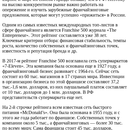
на высоко конкурентном рынке важно работать на
опережение и изучить зарубежные франчайзинговые
предложения, которые могут успешно «прижиться» в России.
Одним из самых известных международных топ-листов в
сфере франчайзинга является Franchise 500 журнала «The
Entrepreneur». Этот рейтинг составляется уже 38 лет.
Ключевые критерии отбора: финансовая стабильность, темпы
роста, количество собственных и франчайзинговых точек,
известность и репутация бренда и др.
В 2017-м рейтинг Franchise 500 возглавила сеть супермаркетов
«7-Eleven». Эта компания была основана еще в 1927 году, а
франчайзинговый бизнес развивает с 1964-го. Сейчас сеть
состоит из 60 тыс. магазинов в 17 странах мира. Инвестиции
в организацию бизнеса по этой франшизе составляют 37,2
тыс.-1,6 млн. долларов, из них паушальный платеж составляет
от 10 тыс. долларов до 1 млн. долларов. В РФ
представительств супермаркета еще нет.
На 2-й строчке рейтинга всем известная сеть быстрого
питания «McDonald’s». Она была основана в 1955 году, и с
этого же года работает по франшизе. Собственных точек у
компании около 5 тыс., а франчайзинговых — более 30 тыс.
по всему миру. Сама франшиза стоит 45 тыс. долларов,