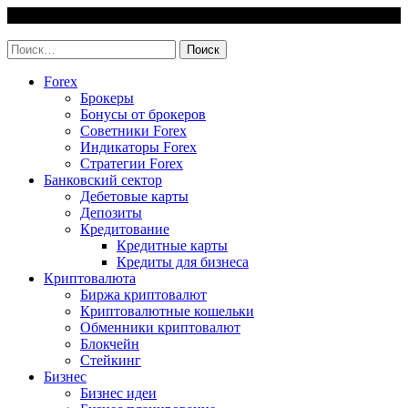
Skip
7 August, 2026
to
invest-easy.ru
content
Найти:
Forex
Брокеры
Бонусы от брокеров
Советники Forex
Индикаторы Forex
Стратегии Forex
Банковский сектор
Дебетовые карты
Депозиты
Кредитование
Кредитные карты
Кредиты для бизнеса
Криптовалюта
Биржа криптовалют
Криптовалютные кошельки
Обменники криптовалют
Блокчейн
Стейкинг
Бизнес
Бизнес идеи