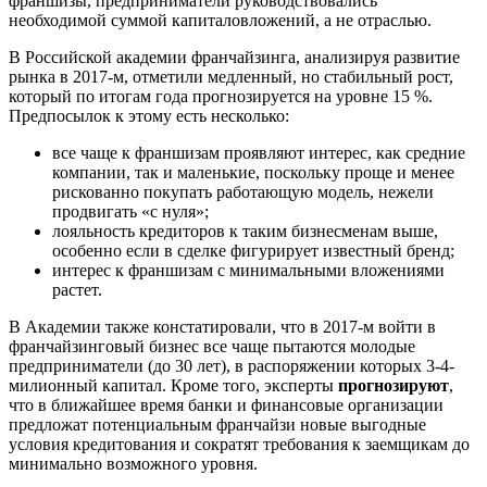
франшизы, предприниматели руководствовались
необходимой суммой капиталовложений, а не отраслью.
В Российской академии франчайзинга, анализируя развитие
рынка в 2017-м, отметили медленный, но стабильный рост,
который по итогам года прогнозируется на уровне 15 %.
Предпосылок к этому есть несколько:
все чаще к франшизам проявляют интерес, как средние
компании, так и маленькие, поскольку проще и менее
рискованно покупать работающую модель, нежели
продвигать «с нуля»;
лояльность кредиторов к таким бизнесменам выше,
особенно если в сделке фигурирует известный бренд;
интерес к франшизам с минимальными вложениями
растет.
В Академии также констатировали, что в 2017-м войти в
франчайзинговый бизнес все чаще пытаются молодые
предприниматели (до 30 лет), в распоряжении которых 3-4-
милионный капитал. Кроме того, эксперты
прогнозируют
,
что в ближайшее время банки и финансовые организации
предложат потенциальным франчайзи новые выгодные
условия кредитования и сократят требования к заемщикам до
минимально возможного уровня.