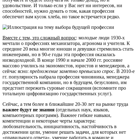
удовольствие. И только если у Вас нет ни интересов, ни
способностей, нужно думать о том, какая профессия
обеспечит вам кусок хлеба, но такое встречается редко.
Вместе с тем, это сложный вопрос
: молодые люди 1930-х
мечтали о профессиях механизатора, агронома и учителя. К
середине 20 века многие юноши и девушки стремились стать
инженерами, но в 90-е годы эта профессия оказалась
низкодоходной. В конце 1990 и начале 2000 гг. россияне
массово учились на экономистов, юристов и менеджеров, а
сейчас ясно:
предложение заметно превысило спрос
. В 2010-е
гг. популярность набрала профессия чиновника, менеджера
государственной компании, но в будущем, безусловно, им
предстоит пережить суровые сокращения (вспомните про
тотальную цифровизацию государственных услуг).
Сейчас, а тем более в ближайшие 20-30 лет на рынке труда
важнее будут не знания
(отдельных наук, языков,
компьютерных программ). Важнее гибкие навыки,
компетенции и некоторые черты характера:
любознательность, инициативность, настойчивость в
достижении цели, умение решать задачи, для которых нет
«правильного ответа», умение работать в команде и