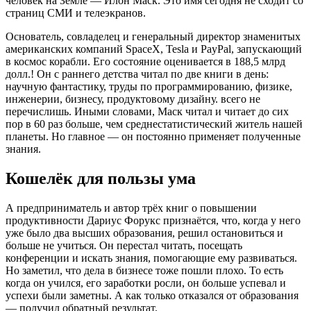
человек на Земле — Илон Маск. Это имя сегодня не сходит со
страниц СМИ и телеэкранов.
Основатель, совладелец и генеральный директор знаменитых
американских компаний SpaceX, Tesla и PayPal, запускающий
в космос корабли. Его состояние оценивается в 188,5 млрд
долл.! Он с раннего детства читал по две книги в день:
научную фантастику, труды по программированию, физике,
инженерии, бизнесу, продуктовому дизайну. всего не
перечислишь. Иными словами, Маск читал и читает до сих
пор в 60 раз больше, чем среднестатистический житель нашей
планеты. Но главное — он постоянно применяет полученные
знания.
Кошелёк для пользы ума
А предприниматель и автор трёх книг о повышении
продуктивности Дариус Форукс признаётся, что, когда у него
уже было два высших образования, решил остановиться и
больше не учиться. Он перестал читать, посещать
конференции и искать знания, помогающие ему развиваться.
Но заметил, что дела в бизнесе тоже пошли плохо. То есть
когда он учился, его заработки росли, он больше успевал и
успехи были заметны. А как только отказался от образования
— получил обратный результат.