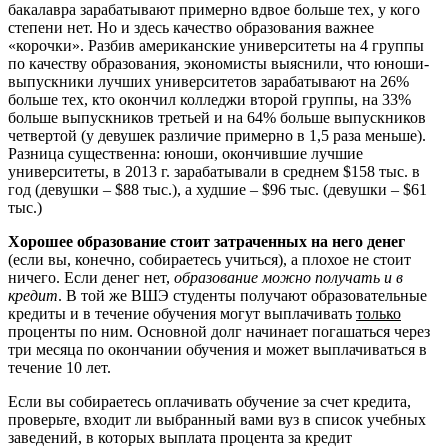
бакалавра зарабатывают примерно вдвое больше тех, у кого
степени нет. Но и здесь качество образования важнее
«корочки». Разбив американские университеты на 4 группы
по качеству образования, экономисты выяснили, что юноши-
выпускники лучших университетов зарабатывают на 26%
больше тех, кто окончил колледжи второй группы, на 33%
больше выпускников третьей и на 64% больше выпускников
четвертой (у девушек различие примерно в 1,5 раза меньше).
Разница существенна: юноши, окончившие лучшие
университеты, в 2013 г. зарабатывали в среднем $158 тыс. в
год (девушки – $88 тыс.), а худшие – $96 тыс. (девушки – $61
тыс.)
Хорошее образование стоит затраченных на него денег
(если вы, конечно, собираетесь учиться), а плохое не стоит
ничего. Если денег нет,
образование можно получать и в
кредит
. В той же ВШЭ студенты получают образовательные
кредиты и в течение обучения могут выплачивать
только
проценты по ним. Основной долг начинает погашаться через
три месяца по окончании обучения и может выплачиваться в
течение 10 лет.
Если вы собираетесь оплачивать обучение за счет кредита,
проверьте, входит ли выбранный вами вуз в список учебных
заведений, в которых выплата процента за кредит