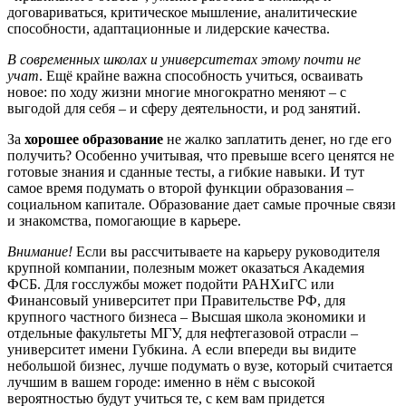
договариваться, критическое мышление, аналитические
способности, адаптационные и лидерские качества.
В современных школах и университетах этому почти не
учат
. Ещё крайне важна способность учиться, осваивать
новое: по ходу жизни многие многократно меняют – с
выгодой для себя – и сферу деятельности, и род занятий.
За
хорошее образование
не жалко заплатить денег, но где его
получить? Особенно учитывая, что превыше всего ценятся не
готовые знания и сданные тесты, а гибкие навыки. И тут
самое время подумать о второй функции образования –
социальном капитале. Образование дает самые прочные связи
и знакомства, помогающие в карьере.
Внимание!
Если вы рассчитываете на карьеру руководителя
крупной компании, полезным может оказаться Академия
ФСБ. Для госслужбы может подойти РАНХиГС или
Финансовый университет при Правительстве РФ, для
крупного частного бизнеса – Высшая школа экономики и
отдельные факультеты МГУ, для нефтегазовой отрасли –
университет имени Губкина. А если впереди вы видите
небольшой бизнес, лучше подумать о вузе, который считается
лучшим в вашем городе: именно в нём с высокой
вероятностью будут учиться те, с кем вам придется