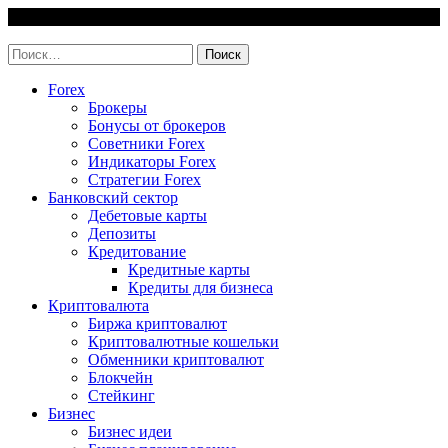
Skip
10 August, 2026
to
invest-easy.ru
content
Найти:
Forex
Брокеры
Бонусы от брокеров
Советники Forex
Индикаторы Forex
Стратегии Forex
Банковский сектор
Дебетовые карты
Депозиты
Кредитование
Кредитные карты
Кредиты для бизнеса
Криптовалюта
Биржа криптовалют
Криптовалютные кошельки
Обменники криптовалют
Блокчейн
Стейкинг
Бизнес
Бизнес идеи