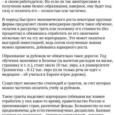
– в своем работодателе. Но если он так заинтересован в
получении вами бизнес-образования, наверное, ему будет под
силу и оплатить его – полностью или частично.
В период быстрого экономического роста некоторые крупные
фирмы предлагают своим менеджерам пройти такое обучение,
оплатив в рассрочку треть или половину его стоимости (без
процентов) и обязавшись отработать по его окончании
несколько лет на эту же корпорацию. Это может оказаться
выгодной инвестицией, ведь потом полученные знания
можно применить, добившись карьерного роста.
Образование за рубежом не обязательно такое дорогое. Год
обучения экономике в Болонье (за вычетом расходов на жилье,
страховку и т. п.), стоит около 10 тыс. евро, а в университете
Гронингена – 8-12 тыс. евро (если только речь не идет о
медицине – ей учиться в Европе втрое дороже).
Существует множество стипендий и грантов, за счет которых
можно частично оплатить учебу за рубежом.
Такие гранты выделяют корпорации (обязывая вас взамен
отработать у них какое-то время), правительство России и
принимающих стран, различные фонды. Большинство из них
предназначены для естественнонаучных дисциплин. Базовые
условия их получения – отличная успеваемость, хорошие