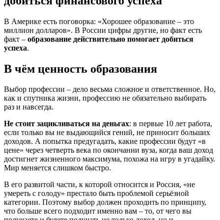
добиться финансового успеха
В Америке есть поговорка: «Хорошее образование – это
миллион долларов». В России цифры другие, но факт есть
факт –
образование действительно помогает добиться
успеха
.
В чём ценность образования
Выбор профессии – дело весьма сложное и ответственное. Но,
как и спутника жизни, профессию не обязательно выбирать
раз и навсегда.
Не стоит зацикливаться на деньгах
: в первые 10 лет работа,
если только вы не выдающийся гений, не приносит больших
доходов. А попытка предугадать, какие профессии будут «в
цене» через четверть века по окончании вуза, когда ваш доход
достигнет жизненного максимума, похожа на игру в угадайку.
Мир меняется слишком быстро.
В его развитой части, к которой относится и Россия, «не
умереть с голоду» престало быть проблемой серьёзной
категории. Поэтому выбор должен проходить по принципу,
что больше всего подходит именно вам – то, от чего вы
получаете и будете получать не только доход, но и