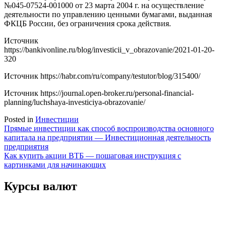
№045-07524-001000 от 23 марта 2004 г. на осуществление
деятельности по управлению ценными бумагами, выданная
ФКЦБ России, без ограничения срока действия.
Источник
https://bankivonline.ru/blog/investicii_v_obrazovanie/2021-01-20-
320
Источник
https://habr.com/ru/company/testutor/blog/315400/
Источник
https://journal.open-broker.ru/personal-financial-
planning/luchshaya-investiciya-obrazovanie/
Posted in
Инвестиции
Навигация
Прямые инвестиции как способ воспроизводства основного
капитала на предприятии — Инвестиционная деятельность
по
предприятия
записям
Как купить акции ВТБ — пошаговая инструкция с
картинками для начинающих
Курсы валют