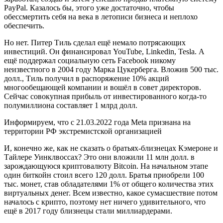
PayPal. Казалось бы, этого уже достаточно, чтобы
обессмертить себя на века в летописи бизнеса и неплохо
обеспечить.
Но нет. Питер Тиль сделал ещё немало потрясающих
инвестиций. Он финансировал YouTube, Linkedin, Tesla. А
ещё поддержал социальную сеть Facebook никому
неизвестного в 2004 году Марка Цукерберга. Вложив 500 тыс.
долл., Тиль получил в распоряжение 10% акций
многообещающей компании и вошёл в совет директоров.
Сейчас совокупная прибыль от инвестированного когда-то
полумиллиона составляет 1 млрд долл.
Информируем, что с 21.03.2022 года Meta признана на
территории РФ экстремистской организацией
И, конечно же, как не сказать о братьях-близнецах Кэмероне и
Тайлере Уинклвоссах? Это они вложили 11 млн долл. в
зарождающуюся криптовалюту Bitcoin. На начальном этапе
один биткойн стоил всего 120 долл. Братья приобрели 100
тыс. монет, став обладателями 1% от общего количества этих
виртуальных денег. Всем известно, какое сумасшествие потом
началось с крипто, поэтому нет ничего удивительного, что
ещё в 2017 году близнецы стали миллиардерами.