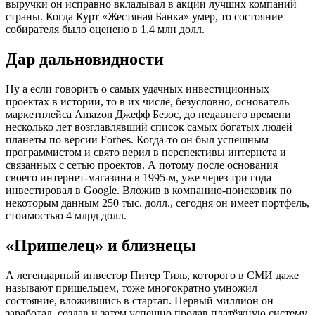
выручки он исправно вкладывал в акции лучших компаний
страны. Когда Курт «Жестяная Банка» умер, то состояние
собирателя было оценено в 1,4 млн долл.
Дар дальновидности
Ну а если говорить о самых удачных инвестиционных
проектах в истории, то в их числе, безусловно, основатель
маркетплейса Amazon Джефф Безос, до недавнего времени
несколько лет возглавлявший список самых богатых людей
планеты по версии Forbes. Когда-то он был успешным
программистом и свято верил в перспективы интернета и
связанных с сетью проектов. А потому после основания
своего интернет-магазина в 1995-м, уже через три года
инвестировал в Google. Вложив в компанию-поисковик по
некоторым данным 250 тыс. долл., сегодня он имеет портфель,
стоимостью 4 млрд долл.
«Пришелец» и близнецы
А легендарный инвестор Питер Тиль, которого в СМИ даже
называют пришельцем, тоже многократно умножил
состояние, вложившись в стартап. Первый миллион он
заработал, создав и затем успешно продав платёжную систему