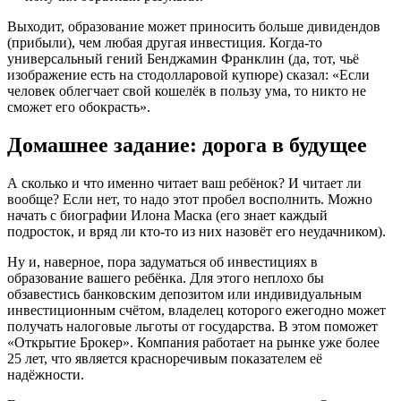
Выходит, образование может приносить больше дивидендов
(прибыли), чем любая другая инвестиция. Когда-то
универсальный гений Бенджамин Франклин (да, тот, чьё
изображение есть на стодолларовой купюре) сказал: «Если
человек облегчает свой кошелёк в пользу ума, то никто не
сможет его обокрасть».
Домашнее задание: дорога в будущее
А сколько и что именно читает ваш ребёнок? И читает ли
вообще? Если нет, то надо этот пробел восполнить. Можно
начать с биографии Илона Маска (его знает каждый
подросток, и вряд ли кто-то из них назовёт его неудачником).
Ну и, наверное, пора задуматься об инвестициях в
образование вашего ребёнка. Для этого неплохо бы
обзавестись банковским депозитом или индивидуальным
инвестиционным счётом, владелец которого ежегодно может
получать налоговые льготы от государства. В этом поможет
«Открытие Брокер». Компания работает на рынке уже более
25 лет, что является красноречивым показателем её
надёжности.