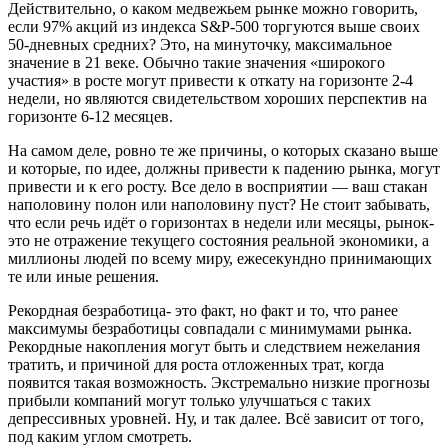
Действительно, о каком медвежьем рынке можно говорить,
если 97% акций из индекса S&P-500 торгуются выше своих
50-дневных средних? Это, на минуточку, максимальное
значение в 21 веке. Обычно такие значения «широкого
участия» в росте могут привести к откату на горизонте 2-4
недели, но являются свидетельством хороших перспектив на
горизонте 6-12 месяцев.
На самом деле, ровно те же причины, о которых сказано выше
и которые, по идее, должны привести к падению рынка, могут
привести и к его росту. Все дело в восприятии — ваш стакан
наполовину полон или наполовину пуст? Не стоит забывать,
что если речь идёт о горизонтах в недели или месяцы, рынок-
это не отражение текущего состояния реальной экономики, а
миллионы людей по всему миру, ежесекундно принимающих
те или иные решения.
Рекордная безработица- это факт, но факт и то, что ранее
максимумы безработицы совпадали с минимумами рынка.
Рекордные накопления могут быть и следствием нежелания
тратить, и причиной для роста отложенных трат, когда
появится такая возможность. Экстремально низкие прогнозы
прибыли компаний могут только улучшаться с таких
депрессивных уровней. Ну, и так далее. Всё зависит от того,
под каким углом смотреть.