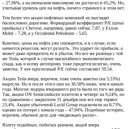
– 27,96%, а на июньском максимуме он достигал и 65,2%. Но,
учитывая уровень цен на нефть, ничего странного в этом нет.
Тем более что акции нефтяных компаний не выглядят
баснословно дорогими. Форвардный коэффициент P/E (цена/
прибыль) у Chevron, например, равен сейчас 7,87, у Exxon
Mobil – 7,28, а у Occidental Petroleum – 5,65.
Конечно, цены на нефть уже снижаются, и в случае, если
начнется рецессия, могут рухнуть. Это ударит по прибыли, а
может даже превратить ее в убыток. Но все же разница с той
же Tesla, которой в случае масштабного экономического
спада, как и всему автопрому, тоже придется нелегко, очень
заметна. У нее прогнозный P/E сейчас составляет 59,54.
Акции Tesla вчера, впрочем, тоже очень заметно (на 5,53%)
выросли. Но и после этого они на 30,58% ниже, чем в начале
года. Многие лидеры вчерашнего роста были из того же ряда.
Так, акции ON Semiconductor взлетели в четверг на 9,24%, но
по сравнению с закрытием 31 декабря они все еще теряют
23,4%. Акции убыточной Lucid Group подскочили на 8,73%,
однако их потери с начала года – 47,94%. Подобные истории,
впрочем, обычное дело для «медвежьих ралли».
Взлету подобных, побитых рынком, акций вчера