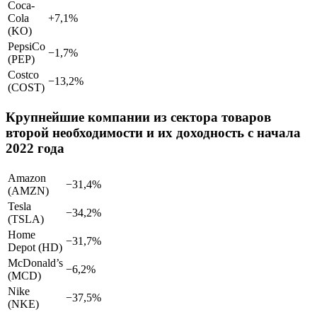
Coca-
Cola
+7,1%
(KO)
PepsiCo
−1,7%
(PEP)
Costco
−13,2%
(COST)
Крупнейшие компании из сектора товаров
второй необходимости и их доходность с начала
2022 года
Amazon
−31,4%
(AMZN)
Tesla
−34,2%
(TSLA)
Home
−31,7%
Depot (HD)
McDonald’s
−6,2%
(MCD)
Nike
−37,5%
(NKE)