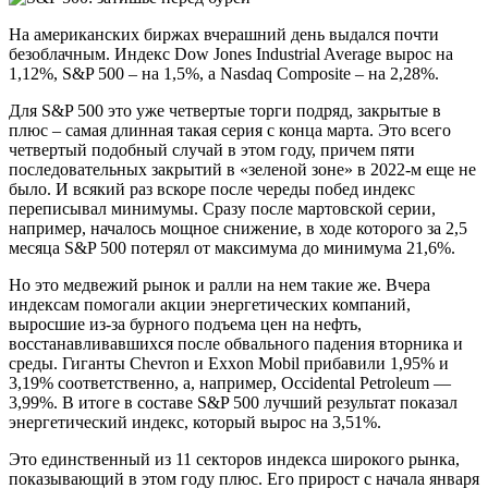
На американских биржах вчерашний день выдался почти
безоблачным. Индекс Dow Jones Industrial Average вырос на
1,12%, S&P 500 – на 1,5%, а Nasdaq Composite – на 2,28%.
Для S&P 500 это уже четвертые торги подряд, закрытые в
плюс – самая длинная такая серия с конца марта. Это всего
четвертый подобный случай в этом году, причем пяти
последовательных закрытий в «зеленой зоне» в 2022-м еще не
было. И всякий раз вскоре после череды побед индекс
переписывал минимумы. Сразу после мартовской серии,
например, началось мощное снижение, в ходе которого за 2,5
месяца S&P 500 потерял от максимума до минимума 21,6%.
Но это медвежий рынок и ралли на нем такие же. Вчера
индексам помогали акции энергетических компаний,
выросшие из-за бурного подъема цен на нефть,
восстанавливавшихся после обвального падения вторника и
среды. Гиганты Chevron и Exxon Mobil прибавили 1,95% и
3,19% соответственно, а, например, Occidental Petroleum —
3,99%. В итоге в составе S&P 500 лучший результат показал
энергетический индекс, который вырос на 3,51%.
Это единственный из 11 секторов индекса широкого рынка,
показывающий в этом году плюс. Его прирост с начала января