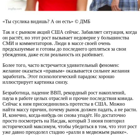
​​«Ты суслика видишь? А он есть» © ДМБ
Так и с рынком акций США сейчас. Забавляет ситуация, когда
он растёт, но этот рост вызывает недоверие у большинства
СМИ и комментаторов. Люди в массе своей очень
предсказуемые и готовы до последнего цепляться за свои
убеждения, даже если реальность их разбивает.
Более того, часто встречается удивительный феномен:
желание оказаться «правым» оказывается сильнее желания
заработать. Этот психологический парадокс хорошо
иллюстрирует картинка снизу.
Безработица, падение ВВП, рекордный рост накоплений,
пауза в работе целых отраслей и прочие последствия ковида.
Сейчас к ним присоединились протесты в США. Можно
найти массу причин, почему рынок должен падать, а не расти.
И, конечно, когда-нибудь он снова упадёт. Но достаточно
просто посмотреть на Насдак, который 3 июня повторил
исторический максимум, чтобы убедиться в том, что этот рост
уже давно преодолел стадию «ралли в медвежьем рынке».