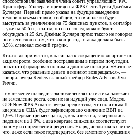
способствовали заявления члена совета управляющих ФРС
Кристофера Уоллера и президента ФРБ Сент-Луиса Джеймса
Булларда. Первый прямо указал на будущее замедление
темпов подъема ставки, сообщив, что в июле он будет
выступать за увеличение на 75 базисных пунктов, в сентябре
– уже на 50 б.п., а затем, по его словам, можно будет
обсуждать и 25 б.п. Джеймс Буллард прямо такого не говорил,
но из его слов о том, что в конце года ставка должна быть
3,5%, следовал схожий график.
Кто-то воспринял это, как сигнал к сокращению «шортов» по
акциям роста, особенно пострадавшим в первом полугодии,
но кто-то формировал по ним и длинные позиции. «Начинает
казаться, что реальные деньги начинают возвращаться», —
говорил вчера Reuters главный трейдер Emles Advisors Луи
Риччи.
Тем не менее последняя экономическая статистика намекает
на замедление роста, если не на идущий уже спад. Модель
GDPNow ФРБ Атланты вчера предсказала, что по итогам II
квартала в США будет зафиксировано снижение ВВП на
1,9%. Первые три месяца года, как известно, завершились
падением на 1,6%, а два квартала снижения соответствуют
одному из определений рецессии. Но ряд аналитиков считает,
что, даже если такое подтвердится, без заметного ухудшения