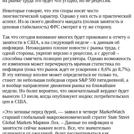
на рынке труда это будет что угодно, но не рецессия.
Некоторые говорят, что эти споры носят чисто
лингвистический характер. Однако у них есть и практический
аспект. Из-за своего двойного мандата (полная занятость и
ценовая стабильность) ФРС смотрит в ту же сторону.
Так что сегодня внимание многих будет приковано к отчету о
занятости в США, а на следующей неделе – к данным об
инфляции. Неожиданно плохие новости с рынка труда, с
одной стороны, укрепят версию о рецессии, а с другой –
способны смягчить позицию регулятора. Однако возможность
ее изменения может перечеркнуть мрачная статистика по
инфляции (пока что рынок ждет ее ускорения с 8,6% до 8,7%).
В эту пятницу вполне может определиться не только то,
станет ли небольшая победная серия S&P 500 пятидневной, а
и вообще направление движения рынка на ближайшие
недели. Но более вероятно, что окончательный вердикт будет
вынесен 13 июля, когда опубликуют индекс потребительских
цен в США.
«Это затишье перед бурей, — заявил в четверг MarketWatch
старший глобальный макроэкономический стратег State Street
Global Markets Марвин Лох. – Данные по инфляции и
занятости сейчас важнее всего. Все, что значительно
отличается от ожиданий, будет рассматриваться как