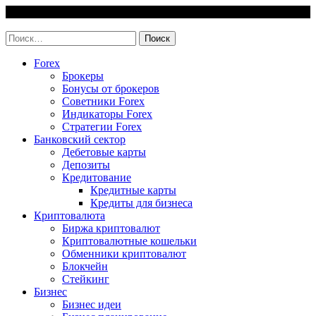
Skip
9 August, 2026
to
invest-easy.ru
content
Найти:
Forex
Брокеры
Бонусы от брокеров
Советники Forex
Индикаторы Forex
Стратегии Forex
Банковский сектор
Дебетовые карты
Депозиты
Кредитование
Кредитные карты
Кредиты для бизнеса
Криптовалюта
Биржа криптовалют
Криптовалютные кошельки
Обменники криптовалют
Блокчейн
Стейкинг
Бизнес
Бизнес идеи