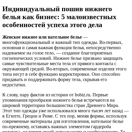
Индивидуальный пошив нижнего
белья как бизнес: 5 малоизвестных
особенностей успеха этого дела
Женское нижнее или нательное белье
—
многофункциональный и важный тип одежды. Во-первых,
основная и самая важная функция белья, непосредственно
надеваемое на голое тело, — создание благоприятных
гигиенических условий. Нижнее белье призвано защищать
самые чувствительные места тела от прямого контакта с
окружающей средой. Во-вторых, современные изделия этого
типа несут в себе функцию корректировки. Оно способно
придавать и поддерживать форму тела, скрывая его
недостатки.
К слову, пару фактов из истории от hobiz.ru. Первые
упоминания прообразов нижнего белья встречаются на
широкой территории большинства стран Древнего Мира.
Этот тип одежды уже использовался много тысяч лет назад —
в Египте, Греции и Риме. С тех пор, меняя формы, используя
современные материалы для изготовления, нательное белье
по-прежнему, оставаясь важных элементом гардероба
человека, не теряет своей актуальности и необходимости. То