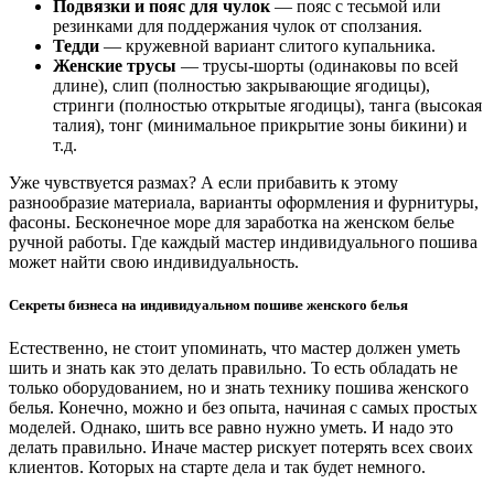
Подвязки и пояс для чулок
— пояс с тесьмой или
резинками для поддержания чулок от сползания.
Тедди
— кружевной вариант слитого купальника.
Женские трусы
— трусы-шорты (одинаковы по всей
длине), слип (полностью закрывающие ягодицы),
стринги (полностью открытые ягодицы), танга (высокая
талия), тонг (минимальное прикрытие зоны бикини) и
т.д.
Уже чувствуется размах? А если прибавить к этому
разнообразие материала, варианты оформления и фурнитуры,
фасоны. Бесконечное море для заработка на женском белье
ручной работы. Где каждый мастер индивидуального пошива
может найти свою индивидуальность.
Секреты бизнеса на индивидуальном пошиве женского белья
Естественно, не стоит упоминать, что мастер должен уметь
шить и знать как это делать правильно. То есть обладать не
только оборудованием, но и знать технику пошива женского
белья. Конечно, можно и без опыта, начиная с самых простых
моделей. Однако, шить все равно нужно уметь. И надо это
делать правильно. Иначе мастер рискует потерять всех своих
клиентов. Которых на старте дела и так будет немного.