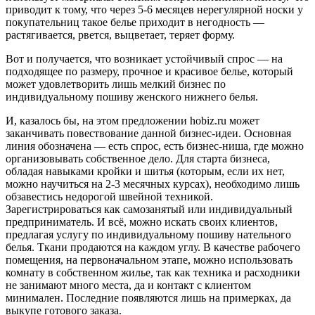
приводит к тому, что через 5-6 месяцев нерегулярной носки у
покупательниц такое белье приходит в негодность —
растягивается, рвется, выцветает, теряет форму.
Вот и получается, что возникает устойчивый спрос — на
подходящее по размеру, прочное и красивое белье, который
может удовлетворить лишь мелкий бизнес по
индивидуальному пошиву женского нижнего белья.
И, казалось бы, на этом предложении hobiz.ru может
заканчивать повествование данной бизнес-идеи. Основная
линия обозначена — есть спрос, есть бизнес-ниша, где можно
организовывать собственное дело. Для старта бизнеса,
обладая навыками кройки и шитья (которым, если их нет,
можно научиться на 2-3 месячных курсах), необходимо лишь
обзавестись недорогой швейной техникой.
Зарегистрироваться как самозанятый или индивидуальный
предприниматель. И всё, можно искать своих клиентов,
предлагая услугу по индивидуальному пошиву нательного
белья. Ткани продаются на каждом углу. В качестве рабочего
помещения, на первоначальном этапе, можно использовать
комнату в собственном жилье, так как техника и расходники
не занимают много места, да и контакт с клиентом
минимален. Последние появляются лишь на примерках, да
выкупе готового заказа.