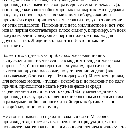
производителя имеются свои размерные сетки и лекала. Да,
они придерживаются общемировых стандартов. Но издержки
и культура производства, возможности оборудования и
прочие факторы, привносят в массовый продукт отклонение
от этих стандартов. Плюс-минус пара миллиметров и вот уже
новая партия бюстгальтеров плохо сидит у, к примеру, 5% всех
покупательниц. Следующая партия подойдет им, но для
других — нет. Люди не стандартны. И это никак не
исправить.
Более того, стремясь за прибылью, массовый пошив
выпускает лишь то, что сейчас в модном тренде и массовом
спросе. Так, бюстгальтеры типа «пушап», практически,
вытеснили другие массовые, но устаревшие модели (так
называемые, бюстгальтеры без поддержки). И тем женщинам,
для которых модель «пушап» неудобна и не подходит по ряду
причин, приходится искать нужные фасоны среди
ограниченного количества товара. Либо у мелкосерийных
производителей, представленных небольшим ассортиментом
и размерами, либо в дорогих дизайнерских бутиках — не
каждой моднице по карману.
Не стоит забывать и еще один важный факт. Массовое
производство, стремясь к удешевлению продукции, часто
использует материалы с низким сопротивлением к износу. Что