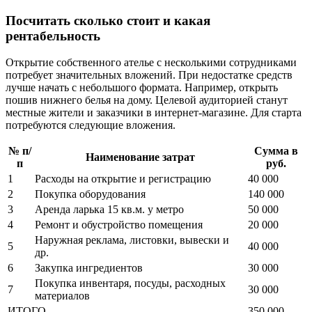
Посчитать сколько стоит и какая
рентабельность
Открытие собственного ателье с несколькими сотрудниками
потребует значительных вложений. При недостатке средств
лучше начать с небольшого формата. Например, открыть
пошив нижнего белья на дому. Целевой аудиторией станут
местные жители и заказчики в интернет-магазине. Для старта
потребуются следующие вложения.
№ п/
Сумма в
Наименование затрат
п
руб.
1
Расходы на открытие и регистрацию
40 000
2
Покупка оборудования
140 000
3
Аренда ларька 15 кв.м. у метро
50 000
4
Ремонт и обустройство помещения
20 000
Наружная реклама, листовки, вывески и
5
40 000
др.
6
Закупка ингредиентов
30 000
Покупка инвентаря, посуды, расходных
7
30 000
материалов
ИТОГО
350 000