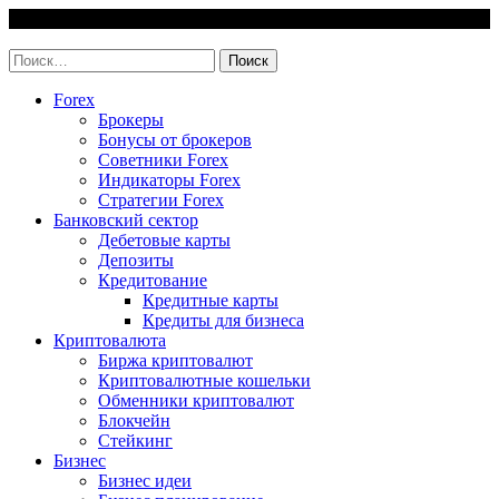
Skip
6 August, 2026
to
invest-easy.ru
content
Найти:
Forex
Брокеры
Бонусы от брокеров
Советники Forex
Индикаторы Forex
Стратегии Forex
Банковский сектор
Дебетовые карты
Депозиты
Кредитование
Кредитные карты
Кредиты для бизнеса
Криптовалюта
Биржа криптовалют
Криптовалютные кошельки
Обменники криптовалют
Блокчейн
Стейкинг
Бизнес
Бизнес идеи