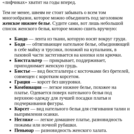
«лифчиках» хватит на годы вперед.
Тем не менее, швеям не стоит забывать о всем том
многообразии, которое можно объединить под заголовком
женское нижнее белье
. Судите сами, вот лишь небольшой
список женского белья, которое можно сшить вручную:
Бандо
— лента из ткани, которую носят вокруг груди.
Боди
— обтягивающее нательное белье, объединяющей
в себе майку и трусики, похожий на купальник, в
паховой части застегивается на кнопки или крючки.
Бюстгальтер
— прикрывает, поддерживает,
приподнимает женскую грудь.
Бюстье
— вид бюстгальтера с косточками без бретелей,
совмещен с коротким корсетом.
Грация
— корсет без шнуровки.
Комбинация
— легкое нижнее белье, похожее на
платье. Одевается поверх нательного белья под
верхнюю одежду для лучшей посадки платья и
подчеркивания фигуры.
Корсет
— вид нательного белья для стягивания талии и
выпрямления осанки.
Неглиже
— легкое домашнее платье, разновидность
пижамы или ночной рубашки.
Пеньюар
— разновидность женского халата.