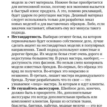
модели за счет материала. Нижнее белье приобретается
для интенсивной носки, поэтому вся экономия выльется
в быстрый износ продукта. А это, помимо рекламаций,
будет ударом по репутации мастера. Дешевый материал
следует использовать только для разработки лекал
новых моделей и для выставочных образцов. Либо, если
заказчик настаивает, объяснять ему все минусы такого
подхода.
Нестандартность
. Выбирая сегмент белья, на котором
первоначально будет основано собственное дело, лучше
сделать акцент на нестандартных моделях в популярных
направлениях. Такой подход используют известные и
дорогие бренды. Их модели белья стоят очень дорого и
недоступны большинству. В руках мастера, наоборот, —
доступность этих фасонов. Но нельзя слепо копировать
модели известных брендов. Во-первых, без образца это
вряд ли получится. Во-вторых это некрасиво и
незаконно. В-третьих, лишает мастера индивидуального
бренда. Лучше разрабатывать что-то свое — это
узнаваемое «лицо» мастера. За которым и идут клиенты.
Не гнушайтесь аксессуаров
. Швейное дело, конечно,
должно быть в приоритете. Но, дополнительные
аксессуары это всегда дополнительная прибыль или
комплимент клиентам. Броши из остатков ткани,
браслеты, бантики, пайетки, модные мелочи — это все