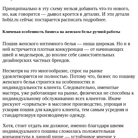
Принципиально в эту схему нельзя добавить что-то нового,
но, как говорится — дьявол кроется в деталях. И эти детали
hobiz.ru сейчас постарается расписать подробнее.
Ключевая особенность бизнеса на женском белье ручной работы
Пошив женского интимного белья — ниша широкая. Но и в
ней встречается плотная конкуренция — от начинающих
швей и модельеров, до вполне себе самостоятельных
дизайнерских частных брендов.
Несмотря на это многообразие, спрос на рынке
удовлетворяется не полностью. Потому что, бизнес по пошиву
женского белья строится на особенностях и
индивидуальности клиента. Следовательно, именитые
мастера, уже работающие на рынке, физически не способны к
индивидуальному обслуживанию всех клиентов. Иначе
рискуют «сорваться» в массовое производство, упрощая и
ускоряя пошив для каждого клиента, тем самым усредняя и
стандартизируя производимую одежду.
Хотя, стоит отдать им должное, именно благодаря швеям
индивидуального пошива сложилась положительная
конъюнктура в данной нише — устойчивое мнение у