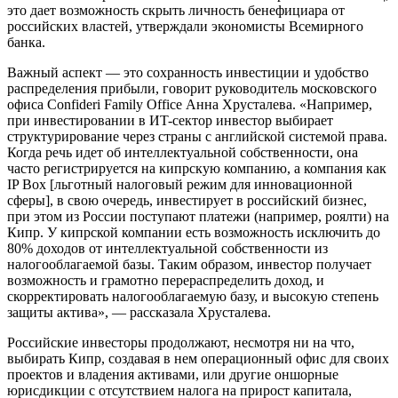
это дает возможность скрыть личность бенефициара от
российских властей, утверждали экономисты Всемирного
банка.
Важный аспект — это сохранность инвестиции и удобство
распределения прибыли, говорит руководитель московского
офиса Confideri Family Office Анна Хрусталева. «Например,
при инвестировании в ИT-сектор инвестор выбирает
структурирование через страны с английской системой права.
Когда речь идет об интеллектуальной собственности, она
часто регистрируется на кипрскую компанию, а компания как
IP Box [льготный налоговый режим для инновационной
сферы], в свою очередь, инвестирует в российский бизнес,
при этом из России поступают платежи (например, роялти) на
Кипр. У кипрской компании есть возможность исключить до
80% доходов от интеллектуальной собственности из
налогооблагаемой базы. Таким образом, инвестор получает
возможность и грамотно перераспределить доход, и
скорректировать налогооблагаемую базу, и высокую степень
защиты актива», — рассказала Хрусталева.
Российские инвесторы продолжают, несмотря ни на что,
выбирать Кипр, создавая в нем операционный офис для своих
проектов и владения активами, или другие оншорные
юрисдикции с отсутствием налога на прирост капитала,