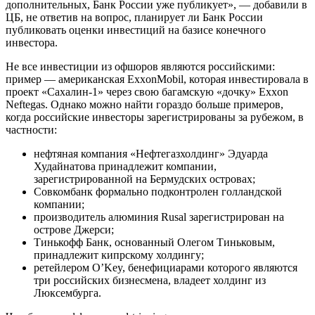
дополнительных, Банк России уже публикует», — добавили в
ЦБ, не ответив на вопрос, планирует ли Банк России
публиковать оценки инвестиций на базисе конечного
инвестора.
Не все инвестиции из офшоров являются российскими:
пример — американская ExxonMobil, которая инвестировала в
проект «Сахалин-1» через свою багамскую «дочку» Exxon
Neftegas. Однако можно найти гораздо больше примеров,
когда российские инвесторы зарегистрированы за рубежом, в
частности:
нефтяная компания «Нефтегазхолдинг» Эдуарда
Худайнатова принадлежит компании,
зарегистрированной на Бермудских островах;
Совкомбанк формально подконтролен голландской
компании;
производитель алюминия Rusal зарегистрирован на
острове Джерси;
Тинькофф Банк, основанный Олегом Тиньковым,
принадлежит кипрскому холдингу;
ретейлером O’Key, бенефициарами которого являются
три российских бизнесмена, владеет холдинг из
Люксембурга.