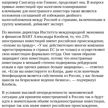
например Сингапур или Гонконг, продолжает она. В вопросе
прямых инвестиций при налоговом планировании
ключевыми для иностранного инвестора также являются
положения соглашений об избежании двойного
налогообложения между Россией и странами, включенными в
группу компаний, добавляет эксперт.
По мнению директора Института международной экономики
и финансов ВАВТ Александра Кнобеля, то, что 23%
иностранных инвестиций имеют российское происхождение,
«похоже на правду». «У нас действительно многие компании
зарегистрированы в странах ЕС (и не только) и осуществляют
свои инвестиции формально оттуда. Они таким образом
защищают свои инвестиции, потому что иностранные
инвестиции в меньшей степени подвержены рейдерским
атакам и при прочих равных больше защищены», — отметил
он. «Если вы инвестируете из Кипра, даже если конечным
бенефициаром является собственник из России, у вас больше
шансов на безрисковое ведение бизнеса», — подчеркнул
Кнобель.
В условиях высокой неопределенности экономической
ситуации для принятия инвестрешений в Россию так и будут
идти в значительном объеме псевдоиностранные инвестиции,
которые так или иначе имеют российское происхождение,