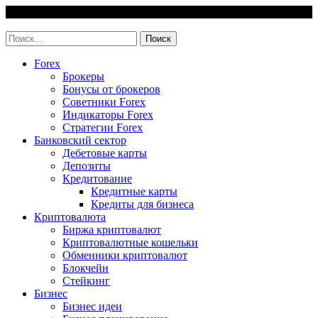
Skip
6 August, 2026
to
invest-easy.ru
content
Найти:
Forex
Брокеры
Бонусы от брокеров
Советники Forex
Индикаторы Forex
Стратегии Forex
Банковский сектор
Дебетовые карты
Депозиты
Кредитование
Кредитные карты
Кредиты для бизнеса
Криптовалюта
Биржа криптовалют
Криптовалютные кошельки
Обменники криптовалют
Блокчейн
Стейкинг
Бизнес
Бизнес идеи