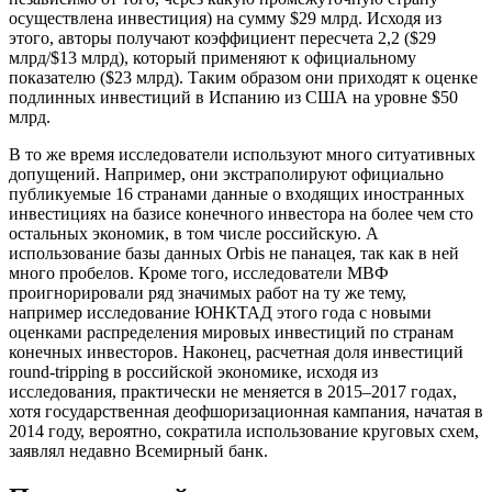
осуществлена инвестиция) на сумму $29 млрд. Исходя из
этого, авторы получают коэффициент пересчета 2,2 ($29
млрд/$13 млрд), который применяют к официальному
показателю ($23 млрд). Таким образом они приходят к оценке
подлинных инвестиций в Испанию из США на уровне $50
млрд.
В то же время исследователи используют много ситуативных
допущений. Например, они экстраполируют официально
публикуемые 16 странами данные о входящих иностранных
инвестициях на базисе конечного инвестора на более чем сто
остальных экономик, в том числе российскую. А
использование базы данных Orbis не панацея, так как в ней
много пробелов. Кроме того, исследователи МВФ
проигнорировали ряд значимых работ на ту же тему,
например исследование ЮНКТАД этого года с новыми
оценками распределения мировых инвестиций по странам
конечных инвесторов. Наконец, расчетная доля инвестиций
round-tripping в российской экономике, исходя из
исследования, практически не меняется в 2015–2017 годах,
хотя государственная деофшоризационная кампания, начатая в
2014 году, вероятно, сократила использование круговых схем,
заявлял недавно Всемирный банк.