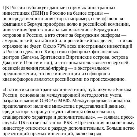
ЦБ России публикует данные о прямых иностранных
инвестициях (ПИИ) в Россию на базисе страны —
непосредственного инвестора: например, если офшорная
компания с Бермуд приобрела долю в российской компании,
инвестиция будет записана как вложение с Бермудских
островов в Россию, а кто стоит за бермудским ошфором —
американский, китайский или российский владелец — никак
отражено не будет. Около 70% всех иностранных инвестиций
в Россию сделано с Кипра или офшорных финансовых
центров (Багамы, Британские Виргинские острова, острова
Джерси и Гернси и т.д.), и этот показатель является верхней
оценкой явления round-tripping — в экстремальном
предположении, что все инвестиции из офшоров и
квазиофшоров являются российскими по происхождению.
«Статистика иностранных инвестиций, публикуемая Банком
России, основана на международной методологии учета,
разрабатываемой ОЭСР и МВФ. Международные стандарты
предполагают наличие множества представлений данных,
среди которых присутствуют таблицы обязательного,
стандартного характера и дополнительные», — заявила пресс-
служба ЦБ в ответ на запрос РБК. «Презентация по конечному
инвестору относится к разряду дополнительных. Большинство
презентаций прямых инвестиций, включая ряд