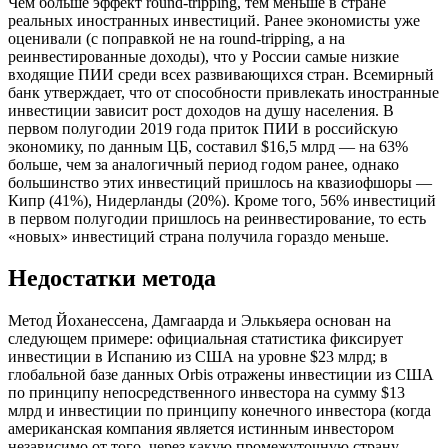
Чем больше эффект round-tripping, тем меньше в стране
реальных иностранных инвестиций. Ранее экономисты уже
оценивали (с поправкой не на round-tripping, а на
реинвестированные доходы), что у России самые низкие
входящие ПИИ среди всех развивающихся стран. Всемирный
банк утверждает, что от способности привлекать иностранные
инвестиции зависит рост доходов на душу населения. В
первом полугодии 2019 года приток ПИИ в российскую
экономику, по данным ЦБ, составил $16,5 млрд — на 63%
больше, чем за аналогичный период годом ранее, однако
большинство этих инвестиций пришлось на квазиофшоры —
Кипр (41%), Нидерланды (20%). Кроме того, 56% инвестиций
в первом полугодии пришлось на реинвестирование, то есть
«новых» инвестиций страна получила гораздо меньше.
Недостатки метода
Метод Йоханессена, Дамгаарда и Элькьяера основан на
следующем примере: официальная статистика фиксирует
инвестиции в Испанию из США на уровне $23 млрд; в
глобальной базе данных Orbis отражены инвестиции из США
по принципу непосредственного инвестора на сумму $13
млрд и инвестиции по принципу конечного инвестора (когда
американская компания является истинным инвестором
независимо от того, через какую промежуточную страну