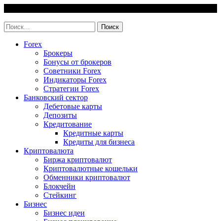
Skip
6 August, 2026
to
invest-easy.ru
content
Найти:
Forex
Брокеры
Бонусы от брокеров
Советники Forex
Индикаторы Forex
Стратегии Forex
Банковский сектор
Дебетовые карты
Депозиты
Кредитование
Кредитные карты
Кредиты для бизнеса
Криптовалюта
Биржа криптовалют
Криптовалютные кошельки
Обменники криптовалют
Блокчейн
Стейкинг
Бизнес
Бизнес идеи