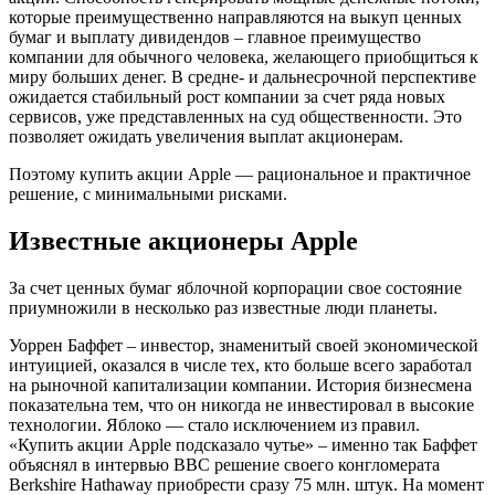
которые преимущественно направляются на выкуп ценных
бумаг и выплату дивидендов – главное преимущество
компании для обычного человека, желающего приобщиться к
миру больших денег. В средне- и дальнесрочной перспективе
ожидается стабильный рост компании за счет ряда новых
сервисов, уже представленных на суд общественности. Это
позволяет ожидать увеличения выплат акционерам.
Поэтому купить акции Apple — рациональное и практичное
решение, с минимальными рисками.
Известные акционеры Apple
За счет ценных бумаг яблочной корпорации свое состояние
приумножили в несколько раз известные люди планеты.
Уоррен Баффет – инвестор, знаменитый своей экономической
интуицией, оказался в числе тех, кто больше всего заработал
на рыночной капитализации компании. История бизнесмена
показательна тем, что он никогда не инвестировал в высокие
технологии. Яблоко — стало исключением из правил.
«Купить акции Apple подсказало чутье» – именно так Баффет
объяснял в интервью BBC решение своего конгломерата
Berkshire Hathaway приобрести сразу 75 млн. штук. На момент