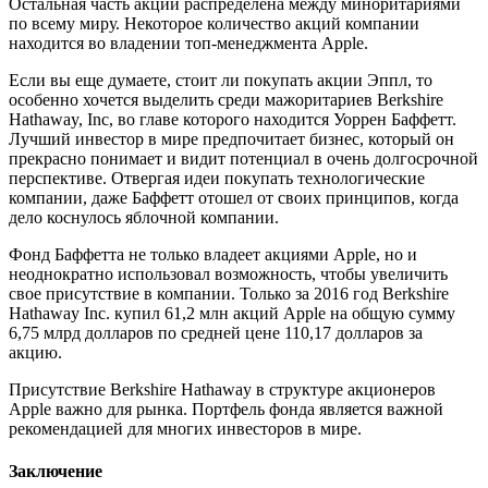
Остальная часть акций распределена между миноритариями
по всему миру. Некоторое количество акций компании
находится во владении топ-менеджмента Apple.
Если вы еще думаете, стоит ли покупать акции Эппл, то
особенно хочется выделить среди мажоритариев Berkshire
Hathaway, Inc, во главе которого находится Уоррен Баффетт.
Лучший инвестор в мире предпочитает бизнес, который он
прекрасно понимает и видит потенциал в очень долгосрочной
перспективе. Отвергая идеи покупать технологические
компании, даже Баффетт отошел от своих принципов, когда
дело коснулось яблочной компании.
Фонд Баффетта не только владеет акциями Apple, но и
неоднократно использовал возможность, чтобы увеличить
свое присутствие в компании. Только за 2016 год Berkshire
Hathaway Inc. купил 61,2 млн акций Apple на общую сумму
6,75 млрд долларов по средней цене 110,17 долларов за
акцию.
Присутствие Berkshire Hathaway в структуре акционеров
Apple важно для рынка. Портфель фонда является важной
рекомендацией для многих инвесторов в мире.
Заключение