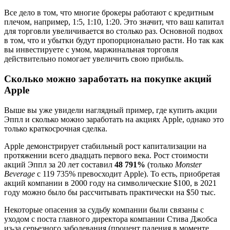
Все дело в том, что многие брокеры работают с кредитным
плечом, например, 1:5, 1:10, 1:20. Это значит, что ваш капитал
для торговли увеличивается во столько раз. Основной подвох
в том, что и убытки будут пропорционально расти. Но так как
вы инвестируете с умом, маржинальная торговля
действительно помогает увеличить свою прибыль.
Сколько можно заработать на покупке акций
Apple
Выше вы уже увидели наглядный пример, где купить акции
Эппл и сколько можно заработать на акциях Apple, однако это
только краткосрочная сделка.
Apple демонстрирует стабильный рост капитализации на
протяжении всего двадцать первого века. Рост стоимости
акций Эппл за 20 лет составил
48 791%
(только
Monster
Beverage
с 119 735% превосходит Apple). То есть, приобретая
акций компании в 2000 году на символические $100, в 2021
году можно было бы рассчитывать практически на $50 тыс.
Некоторые опасения за судьбу компании были связаны с
уходом с поста главного директора компании Стива Джобса
из-за серьезного заболевания (процент падения в моменте