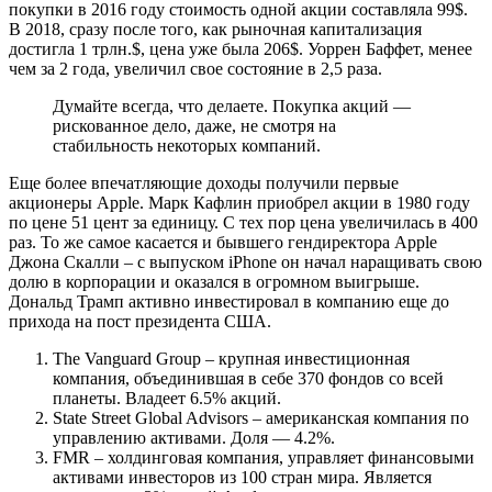
покупки в 2016 году стоимость одной акции составляла 99$.
В 2018, сразу после того, как рыночная капитализация
достигла 1 трлн.$, цена уже была 206$. Уоррен Баффет, менее
чем за 2 года, увеличил свое состояние в 2,5 раза.
Думайте всегда, что делаете. Покупка акций —
рискованное дело, даже, не смотря на
стабильность некоторых компаний.
Еще более впечатляющие доходы получили первые
акционеры Apple. Марк Кафлин приобрел акции в 1980 году
по цене 51 цент за единицу. С тех пор цена увеличилась в 400
раз. То же самое касается и бывшего гендиректора Apple
Джона Скалли – с выпуском iPhone он начал наращивать свою
долю в корпорации и оказался в огромном выигрыше.
Дональд Трамп активно инвестировал в компанию еще до
прихода на пост президента США.
The Vanguard Group – крупная инвестиционная
компания, объединившая в себе 370 фондов со всей
планеты. Владеет 6.5% акций.
State Street Global Advisors – американская компания по
управлению активами. Доля — 4.2%.
FMR – холдинговая компания, управляет финансовыми
активами инвесторов из 100 стран мира. Является