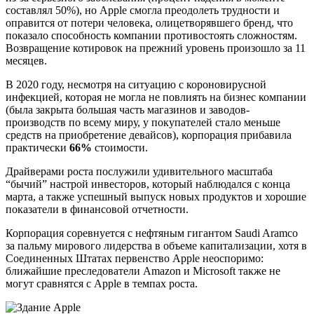
составлял 50%), но Apple смогла преодолеть трудности и
оправится от потери человека, олицетворявшего бренд, что
показало способность компании противостоять сложностям.
Возвращение котировок на прежний уровень произошло за 11
месяцев.
В 2020 году, несмотря на ситуацию с короновирусной
инфекцией, которая не могла не повлиять на бизнес компании
(была закрыта большая часть магазинов и заводов-
производств по всему миру, у покупателей стало меньше
средств на приобретение девайсов), корпорация прибавила
практически
66%
стоимости.
Драйверами роста послужили удивительного масштаба
“бычий” настрой инвесторов, который наблюдался с конца
марта, а также успешный выпуск новых продуктов и хорошие
показатели в финансовой отчетности.
Корпорация соревнуется с нефтяным гигантом Saudi Aramco
за пальму мирового лидерства в объеме капитализации, хотя в
Соединенных Штатах первенство Apple неоспоримо:
ближайшие преследователи Amazon и Microsoft также не
могут сравнятся с Apple в темпах роста.