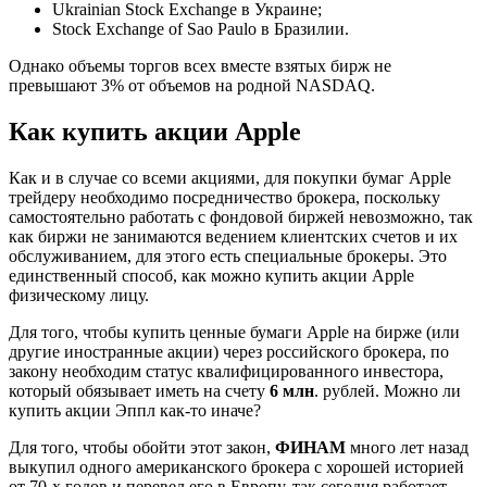
Ukrainian Stock Exchange в Украине;
Stock Exchange of Sao Paulo в Бразилии.
Однако объемы торгов всех вместе взятых бирж не
превышают 3% от объемов на родной NASDAQ.
Как купить акции Apple
Как и в случае со всеми акциями, для покупки бумаг Apple
трейдеру необходимо посредничество брокера, поскольку
самостоятельно работать с фондовой биржей невозможно, так
как биржи не занимаются ведением клиентских счетов и их
обслуживанием, для этого есть специальные брокеры. Это
единственный способ, как можно купить акции Apple
физическому лицу.
Для того, чтобы купить ценные бумаги Apple на бирже (или
другие иностранные акции) через российского брокера, по
закону необходим статус квалифицированного инвестора,
который обязывает иметь на счету
6 млн
. рублей. Можно ли
купить акции Эппл как-то иначе?
Для того, чтобы обойти этот закон,
ФИНАМ
много лет назад
выкупил одного американского брокера с хорошей историей
от 70-х годов и перевел его в Европу, так сегодня работает