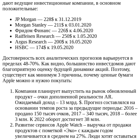
дают ведущие инвестиционные компании, в основном
положительные:
JP Morgan — 228$ к 31.12.2019
Morgan Stanley — 211$ к 03.01.2020
Фридом Финанс — 226$ к 4.06.2020
Raiffeisen Research — 250$ к 1.05.2020
Argus Research — 200$ к 16.05.2020
HSBC — 174$ к 19.05.2020
Достоверность всех аналитических прогнозов варьируется в
пределах 48-70%. Как видно, большинство инвестдомов дают
благоприятную оценку будущей динамике акций. Поэтому,
существует как минимум 3 причины, почему ценные бумаги
Apple можно и нужно покупать:
Компания планирует выпустить на рынок обновленный
продукт – очки дополненной реальности AR.
Ожидаемый доход – 13 млрд. $. Прогноз составлялся на
основании темпов роста за предыдущие периоды: 2016 –
продано 150 тысяч очков, 2017 – 340 тысяч, 2018 – более
3 млн. К 2022 оборот достигнет 38 млн.
Развитие сервисов Apple Watch – выручка от продажи
продуктов с пометкой «Эко» с каждым годом
увеличивается в среднем на 27%. Люди хотят оставаться