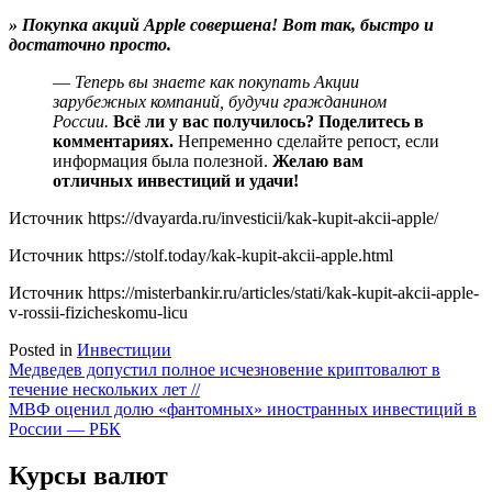
» Покупка акций Apple совершена! Вот так, быстро и
достаточно просто.
—
Теперь вы знаете как покупать Акции
зарубежных компаний, будучи гражданином
России.
Всё ли у вас получилось? Поделитесь
в
комментариях.
Непременно сделайте репост, если
информация была полезной.
Желаю вам
отличных инвестиций и удачи!
Источник
https://dvayarda.ru/investicii/kak-kupit-akcii-apple/
Источник
https://stolf.today/kak-kupit-akcii-apple.html
Источник
https://misterbankir.ru/articles/stati/kak-kupit-akcii-apple-
v-rossii-fizicheskomu-licu
Posted in
Инвестиции
Навигация
Медведев допустил полное исчезновение криптовалют в
течение нескольких лет //
по
МВФ оценил долю «фантомных» иностранных инвестиций в
записям
России — РБК
Курсы валют