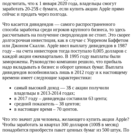
подсчитать, что к 1 января 2020 года, владельцы смогут
заработать 20-25$ с бумаги, если купить акции Apple прямо
сейчас и продать через полгода.
Что касается дивидендов — самого распространенного
способа заработка среди игроков крупного бизнеса, то здесь
рассчитывать на получение сверхдоходов не стоит. Это скорее
долгосрочная инвестиция, как в случае с Уорреном Баффетом
или Джоном Скалли. Apple ввел выплату дивидендов в 1987
году – на счета инвесторов тогда поступало 0,005 долларов с
каждой акции ежеквартально. В 1995 году выплаты были
заморожены. Руководство компании решило, что прибыль
надо вкладывать в бизнес и оборот ценных бумаг. Выплата
дивидендов возобновилась лишь в 2012 году и к настоящему
времени имеет следующие характеристики:
самый высокий доход — 3$ с акции получили
владельцы в 2013-2014 годах;
в 2017 году – дивиденды составили 63 цента;
средний показатель – 38 центов;
в настоящее время – 70 центов.
Что это значит для человека, желающего купить акции Apple?
Чтобы заработать за квартал 300 долларов (100$ в месяц)
понадобится приобрести пакет ценных бумаг из 500 штук. По