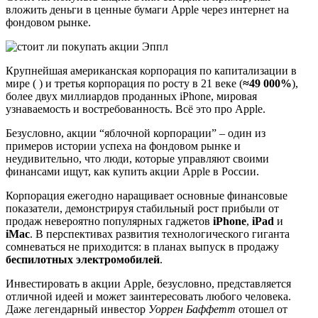
вложить деньги в ценные бумаги Apple через интернет на
фондовом рынке.
Крупнейшая американская корпорация по капитализации в
мире ( ) и третья корпорация по росту в 21 веке (
≈49 000%
),
более двух миллиардов проданных iPhone, мировая
узнаваемость и востребованность. Всё это про Apple.
Безусловно, акции “яблочной корпорации” – один из
примеров истории успеха на фондовом рынке и
неудивительно, что люди, которые управляют своими
финансами ищут, как купить акции Apple в России.
Корпорация ежегодно наращивает основные финансовые
показатели, демонстрируя стабильный рост прибыли от
продаж невероятно популярных гаджетов
iPhone
,
iPad
и
iMac
. В перспективах развития технологического гиганта
сомневаться не приходится: в планах выпуск в продажу
беспилотных электромобилей
.
Инвестировать в акции Apple, безусловно, представляется
отличной идеей и может заинтересовать любого человека.
Даже легендарный инвестор
Уоррен Баффетт
отошел от