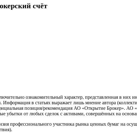
окерский счёт
лючительно ознакомительный характер, представленная в них и
. Информация в статьях выражает лишь мнение автора (коллекти
официальная позиция/рекомендация АО «Открытие Брокер». АО «
ные убытки от любых сделок с активами, совершённых на основ
зия профессионального участника рынка ценных бумаг на осуще
твия).