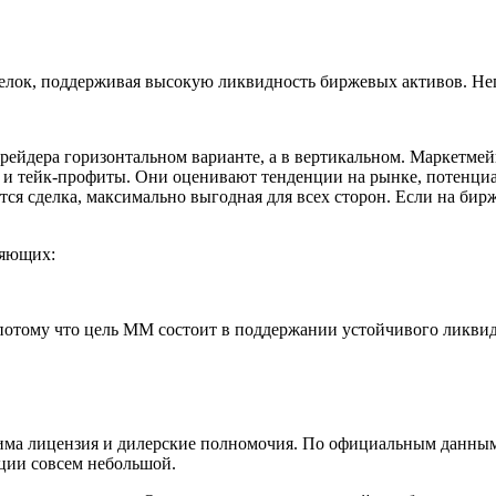
лок, поддерживая высокую ликвидность биржевых активов. Неп
рейдера горизонтальном варианте, а в вертикальном. Маркетмейк
 и тейк-профиты. Они оценивают тенденции на рынке, потенциа
ся сделка, максимально выгодная для всех сторон. Если на бир
ляющих:
потому что цель ММ состоит в поддержании устойчивого ликвидн
има лицензия и дилерские полномочия. По официальным данным
кции совсем небольшой.