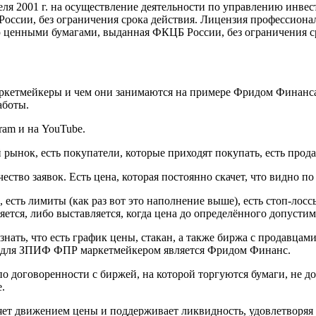
ля 2001 г. на осуществление деятельности по управлению ин
сии, без ограничения срока действия. Лицензия профессионал
ию ценными бумагами, выданная ФКЦБ России, без ограничения с
маркетмейкеры и чем они занимаются на примере Фридом Финан
аботы.
am и на YouTube.
ынок, есть покупатели, которые приходят покупать, есть прода
ество заявок. Есть цена, которая постоянно скачет, что видно п
 есть лимиты (как раз вот это наполнение выше), есть стоп-лосс
яется, либо выставляется, когда цена до определённого допустим
нать, что есть график цены, стакан, а также биржа с продавцам
ер для ЗПИФ ФПР маркетмейкером является Фридом Финанс.
договоренности с биржей, на которой торгуются бумаги, не доп
.
т движением цены и поддерживает ликвидность, удовлетворяя с