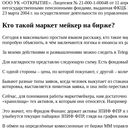
ООО УК «ОТКРЫТИЕ». Лицензия № 21-000-1-00048 от 11 апре
негосударственными пенсионными фондами, выданная ФКЦБ Рос
23 марта 2004 г. на осуществление деятельности по управлен
Кто такой маркет мейкер на бирже?
Сегодня я максимально простым языком расскажу, кто такие 
попробую объяснить, в чём заключаются логика и нюансы их р
За моими действиями и размышлениями можно следить в Telegr
Для наглядности представлю следующую схему. Есть фондовый р
С одной стороны – цена, по которой покупают, с другой – колич
Бывают разные типы заявок, когда человек выкупает из стакана,
котировка, выставляется лимитная заявка, и она либо переставл
Сейчас, для понимания работы маркетмейкера, нам достаточно з
«хранилища» тех активов, к которым они относятся. Наприм
Это значит, что Фридом Финанс держит активы ЗПИФ ФПР и по 
улыбнутся текущие пайщики ЗПИФ ФПР, глядя на график ниже
В обмен на определённые комиссионные от биржи ММ управляе