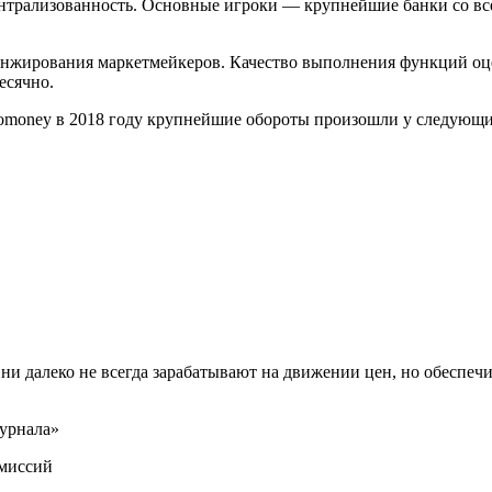
ентрализованность. Основные игроки — крупнейшие банки со все
анжирования маркетмейкеров. Качество выполнения функций оц
есячно.
omoney в 2018 году крупнейшие обороты произошли у следующи
 далеко не всегда зарабатывают на движении цен, но обеспечив
урнала»
омиссий