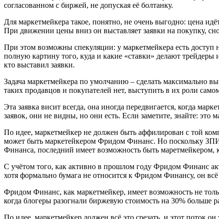
согласованном с биржей, не допуская её болтанку.
Для маркетмейкера такое, понятно, не очень выгодно: цена идё
При движении цены вниз он выставляет заявки на покупку, сн
При этом возможны спекуляции: у маркетмейкера есть доступ не
полную картину того, куда и какие «ставки» делают трейдеры 
кто выставил заявки.
Задача маркетмейкера по умолчанию – сделать максимально выго
таких продавцов и покупателей нет, выступить в их роли само
Эта заявка висит всегда, она иногда передвигается, когда марк
заявок, они не видны, но они есть. Если заметите, знайте: это
По идее, маркетмейкер не должен быть аффилирован с той ком
может быть маркетейкером Фридом Финанс. Но поскольку ЗПИ
Финанса, последний имеет возможность быть маретмейкером, к
С учётом того, как активно в прошлом году Фридом Финанс а
хотя формально бумага не относится к Фридом Финансу, он всё 
Фридом Финанс, как маркетмейкер, имеет возможность не толь
когда блогеры разогнали биржевую стоимость на 30% больше р
По идее, маркетмейкер должен всё это срезать, и этот поток он