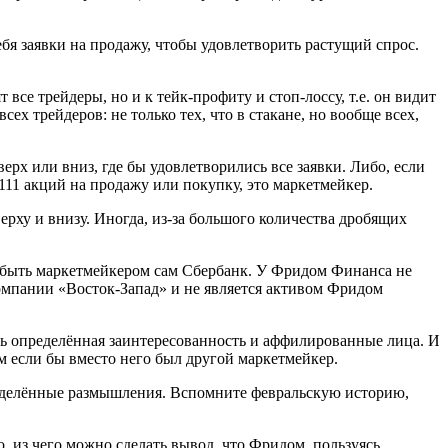
ебя заявки на продажу, чтобы удовлетворить растущий спрос.
се трейдеры, но и к тейк-профиту и стоп-лоссу, т.е. он видит
х трейдеров: не только тех, что в стакане, но вообще всех,
ерх или вниз, где бы удовлетворились все заявки. Либо, если
111 акций на продажу или покупку, это маркетмейкер.
верху и внизу. Иногда, из-за большого количества дробящих
т быть маркетмейкером сам Сбербанк. У Фридом Финанса не
пании «Восток-Запад» и не является активом Фридом
ь определённая заинтересованность и аффилированные лица. И
ем если бы вместо него был другой маркетмейкер.
пределённые размышления. Вспомните февральскую историю,
о, из чего можно сделать вывод, что Фридом, пользуясь