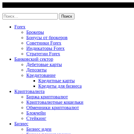
Skip
7 August, 2026
to
invest-easy.ru
content
Найти:
Forex
Брокеры
Бонусы от брокеров
Советники Forex
Индикаторы Forex
Стратегии Forex
Банковский сектор
Дебетовые карты
Депозиты
Кредитование
Кредитные карты
Кредиты для бизнеса
Криптовалюта
Биржа криптовалют
Криптовалютные кошельки
Обменники криптовалют
Блокчейн
Стейкинг
Бизнес
Бизнес идеи