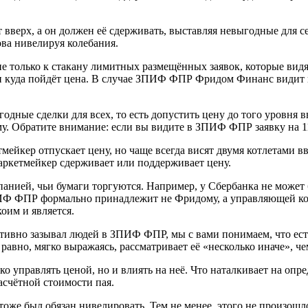
т вверх, а он должен её сдерживать, выставляя невыгодные для с
ова нивелируя колебания.
 только к стакану лимитных размещённых заявок, которые видят в
и куда пойдёт цена. В случае ЗПИФ ФПР Фридом Финанс видит все
дные сделки для всех, то есть допустить цену до того уровня вв
му. Обратите внимание: если вы видите в ЗПИФ ФПР заявку на 1
етмейкер отпускает цену, но чаще всегда висят двумя котлетами в
 маркетмейкер сдерживает или поддерживает цену.
панией, чьи бумаги торгуются. Например, у Сбербанка не може
Ф ФПР формально принадлежит не Фридому, а управляющей ком
оим и является.
ктивно зазывал людей в ЗПИФ ФПР, мы с вами понимаем, что ест
равно, мягко выражаясь, рассматривает её «несколько иначе», ч
ко управлять ценой, но и влиять на неё. Что наталкивает на о
асчётной стоимости пая.
 тоже был обязан нивелировать. Тем не менее, этого не произошл