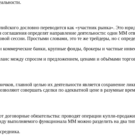
еальности.
глийского дословно переводится как «участник рынка». Это юри
 соглашения определят направление деятельности: один ММ отв
овой сессии. Простыми словами, это те же трейдеры, но с опре
и коммерческие банки, крупные фонды, брокеры и частные инвес
нс между спросом и предложением, ценами и объёмами торгов 
вичков, главной целью их деятельности является сохранение л
позволяют совершать сделки по адекватной цене в разумные вр
 договорные обязательства: проводят операции купли-продажи
иду выполняемого функционала ММ можно разделить на два тип
осредника.