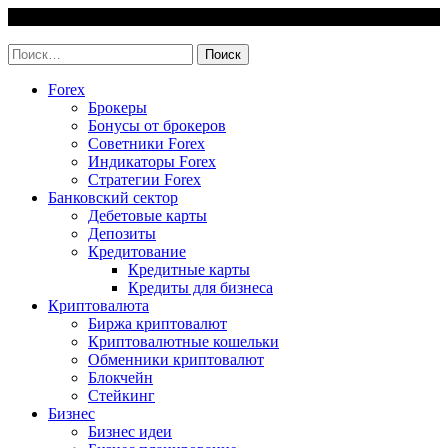
Skip
8 August, 2026
to
invest-easy.ru
content
Найти:
Forex
Брокеры
Бонусы от брокеров
Советники Forex
Индикаторы Forex
Стратегии Forex
Банковский сектор
Дебетовые карты
Депозиты
Кредитование
Кредитные карты
Кредиты для бизнеса
Криптовалюта
Биржа криптовалют
Криптовалютные кошельки
Обменники криптовалют
Блокчейн
Стейкинг
Бизнес
Бизнес идеи