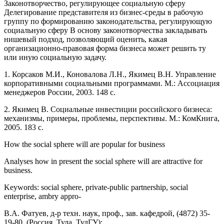
Законотворчество, регулирующее социальную сферу
Делегирование представителя из бизнес-среды в рабочую
группу по формированию законодательства, регулирующую
социальную сферу В основу законотворчества закладывать
нишевый подход, позволяющий оценить, какая
организационно-правовая форма бизнеса может решить ту
или иную социальную задачу.
1. Корсаков М.И., Коновалова Л.Н., Якимец В.Н. Управление
корпоративными социальными программами. М.: Ассоциация
менеджеров России, 2003. 148 с.
2. Якимец В. Социальные инвестиции российского бизнеса:
механизмы, примеры, проблемы, перспективы. М.: КомКнига,
2005. 183 с.
How the social sphere will are popular for business
Аnalyses how in present the social sphere will are attractive for
business.
Keywords: social sphere, private-public partnership, social
enterprise, ambry appro-
В.А. Фатуев, д-р техн. наук, проф., зав. кафедрой, (4872) 35-
19-80, (Россия, Тула, ТулГУ);