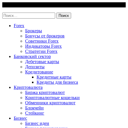
Skip
8 August, 2026
to
invest-easy.ru
content
Найти:
Forex
Брокеры
Бонусы от брокеров
Советники Forex
Индикаторы Forex
Стратегии Forex
Банковский сектор
Дебетовые карты
Депозиты
Кредитование
Кредитные карты
Кредиты для бизнеса
Криптовалюта
Биржа криптовалют
Криптовалютные кошельки
Обменники криптовалют
Блокчейн
Стейкинг
Бизнес
Бизнес идеи