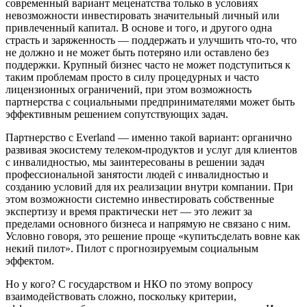
современный вариант меценатства только в условиях
невозможности инвестировать значительный личный или
привлеченный капитал. В основе и того, и другого одна
страсть и заряженность — поддержать и улучшить что-то, что
не должно и не может быть потеряно или оставлено без
поддержки. Крупный бизнес часто не может подступиться к
таким проблемам просто в силу процедурных и часто
лицензионных ограничений, при этом возможность
партнерства с социальными предпринимателями может быть
эффективным решением сопутствующих задач.
Партнерство с Everland — именно такой вариант: органично
развивая экосистему телеком-продуктов и услуг для клиентов
с инвалидностью, мы заинтересованы в решении задач
профессиональной занятости людей с инвалидностью и
созданию условий для их реализации внутри компании. При
этом возможности системно инвестировать собственные
экспертизу и время практически нет — это лежит за
пределами основного бизнеса и напрямую не связано с ним.
Условно говоря, это решение проще «купитьсделать вовне как
некий пилот». Пилот с прогнозируемым социальным
эффектом.
Но у кого? С государством и НКО по этому вопросу
взаимодействовать сложно, поскольку критерии,