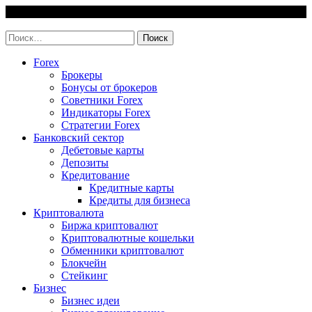
Skip
7 August, 2026
to
invest-easy.ru
content
Найти:
Forex
Брокеры
Бонусы от брокеров
Советники Forex
Индикаторы Forex
Стратегии Forex
Банковский сектор
Дебетовые карты
Депозиты
Кредитование
Кредитные карты
Кредиты для бизнеса
Криптовалюта
Биржа криптовалют
Криптовалютные кошельки
Обменники криптовалют
Блокчейн
Стейкинг
Бизнес
Бизнес идеи