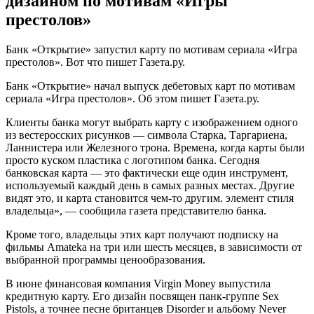
дизайном по мотивам «Игры
престолов»
Банк «Открытие» запустил карту по мотивам сериала «Игра
престолов». Вот что пишет Газета.ру.
Банк «Открытие» начал выпуск дебетовых карт по мотивам
сериала «Игра престолов». Об этом пишет Газета.ру.
Клиенты банка могут выбрать карту с изображением одного
из вестеросских рисунков — символа Старка, Таргариена,
Ланнистера или Железного трона. Времена, когда карты были
просто куском пластика с логотипом банка. Сегодня
банковская карта — это фактически еще один инструмент,
используемый каждый день в самых разных местах. Другие
видят это, и карта становится чем-то другим. элемент стиля
владельца», — сообщила газета представителю банка.
Кроме того, владельцы этих карт получают подписку на
фильмы Amateka на три или шесть месяцев, в зависимости от
выбранной программы ценообразования.
В июне финансовая компания Virgin Money выпустила
кредитную карту. Его дизайн посвящен панк-группе Sex
Pistols, а точнее песне британцев Disorder и альбому Never