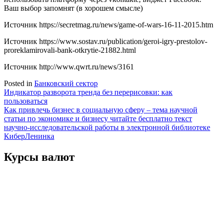
Ваш выбор запомнят (в хорошем смысле)
Источник
https://secretmag.ru/news/game-of-wars-16-11-2015.htm
Источник
https://www.sostav.ru/publication/geroi-igry-prestolov-
proreklamirovali-bank-otkrytie-21882.html
Источник
http://www.qwrt.ru/news/3161
Posted in
Банковский сектор
Навигация
Индикатор разворота тренда без перерисовки: как
пользоваться
по
Как привлечь бизнес в социальную сферу – тема научной
записям
статьи по экономике и бизнесу читайте бесплатно текст
научно-исследовательской работы в электронной библиотеке
КиберЛенинка
Курсы валют