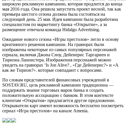
широкую рекламную кампанию, которая продлится до конца
мая 2016 года. Она решила запустить проект весной, так как
премьера шестого сезона должна была состояться на
следующий день. 25 мая. Идея кампании была разработана
специалистом по маркетингу банка «Открытие», а за
размещение отвечала команда Hidalgo Advertising.
Ожидание нового сезона «Игры престолов» легло в основу
креативного решения кампании. На гравюрах были
изображены некоторые из самых популярных персонажей
сериала, включая Джона Сноу, Дейенерис Таргариен и
Тириона Ланнистера. Изображения персонажей можно
увидеть на гравюрах ‘Is Jon Alive? , «Где Дейенерис?» и «А
как же Тирион?». которые совпадают с вопросами.
По словам представителей финансовых учреждений в
SOSTAV.RU, цель рекламной кампании традиционна —
поддержать знание торговых марок банка и создать
положительную ассоциацию с банком. В этом контексте
клиентам «Открытия» предлагается другое предложение.
Открыватели карт имеют возможность бесплатно посмотреть
сериал «Игра престолов» на канале Amenia.