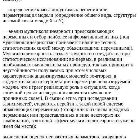
— определение класса допустимых решений или
параметризация модели (определение общего вида, структуры
искомой связи между X и У),
— анализ мультиколлинеарности предсказывающих
переменных и отбор наиболее информативных из них (под
мультиколлинеарностью понимается наличие тесных
статистических связей между объясняющими переменными).
Мультиколлинеарность создает трудности и неудобства при
статистическом исследовании: во-первых, в реализации
необходимых вычислительных процедур, так как приводит к
неустойчивости получаемых при этом числовых
характеристик анализируемых моделей; во-вторых, в
содержательной интерпретации параметров анализируемой
модели, что играет решающую роль в ситуациях, когда
конечной целью исследования является выявление
причинных связей. В связи с этим, при исследовании
зависимостей, стараются перейти к такой новой системе
объясняющих переменных (отобранных из числа исходных
переменных или представленных в виде некоторых их
комбинаций, в которой эффект мультиколлинеарности уже не
имел бы места);
вычисление оценок неизвестных параметров, входящих в