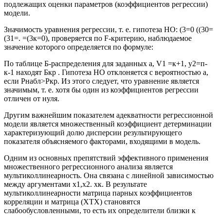
подлежащих оценки параметров (коэффициентов регрессии)
модели.
Значимость уравнения регрессии, т. е. гипотеза НО: (3=0 ((30=
(31=. =(3к=0), проверяется по F-критерию, наблюдаемое
значение которого определяется по формуле:
По таблице Б-распределения для заданных а, V1 =к+1, у2=п-
к-1 находят Бкр . Гипотеза НО отклоняется с вероятностью а,
если Рнабл>Ркр. Из этого следует, что уравнение является
значимым, т. е. хотя бы один из коэффициентов регрессии
отличен от нуля.
Другим важнейшим показателем адекватности регрессионной
модели является множественный коэффициент детерминации
характеризующий долю дисперсии результирующего
показателя объясняемого факторами, входящими в модель.
Одним из основных препятствий эффективного применения
множественного регрессионного анализа является
мультиколлинеарность. Она связана с линейной зависимостью
между аргументами х1,х2. хк. В результате
мультиколлинеарности матрица парных коэффициентов
корреляции и матрица (ХТХ) становятся
слабообусловленными, то есть их определители близки к