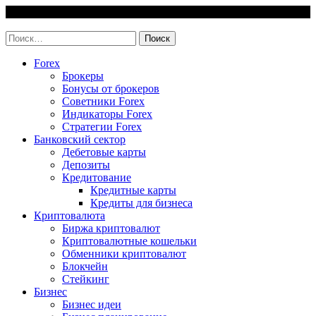
Skip
7 August, 2026
to
invest-easy.ru
content
Найти:
Forex
Брокеры
Бонусы от брокеров
Советники Forex
Индикаторы Forex
Стратегии Forex
Банковский сектор
Дебетовые карты
Депозиты
Кредитование
Кредитные карты
Кредиты для бизнеса
Криптовалюта
Биржа криптовалют
Криптовалютные кошельки
Обменники криптовалют
Блокчейн
Стейкинг
Бизнес
Бизнес идеи