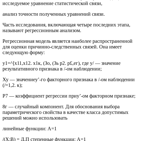
исследуемое уравнение статистической связи,
анализ точности полученных уравнений связи.
Часть исследования, включающая четыре последних этапа,
называют регрессионным анализом.
Регрессионная модель является наиболее распространенной
для оценки причинно-следственных связей. Она имеет
следующую форму:
у1=^[х11,х12. х1к, (Зо, (Зь р2. р£,ег), где у/ — значение
результативного признака в /-ом наблюдении;
Ху — значениеу’-го факторного признака в /-ом наблюдении
(/=1,2. к);
Р7 — коэффициент регрессии приу’-ом факторном признаке;
8г — случайный компонент. Для обоснования выбора
параметрического свойства в качестве класса допустимых
решений можно использовать
линейные функции: А=1
/(Х;В) = Д,П степенные функции: А=1