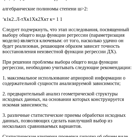
алгебраические полиномы степени ш>2:
‘к1к2..Л-тХк1Хк2Хкт к= 1 1
Следует подчеркнуть, что этап исследования, посвященный
выбору общего вида функции регрессии (параметризация
модели) является ключевым: от того, насколько удачно он
будет реализован, решающим образом зависит точность
восстановления неизвестной функции регрессии ДХ).
При решении проблемы выбора общего вида функции
регрессии, необходимо учитывать следующие рекомендации:
1. максимальное использование априорной информации о
содержательной сущности анализируемой зависимости;
2. предварительный анализ геометрической структуры
исходных данных, на основании которых конструируется
искомая зависимость;
3. различные статистические приемы обработки исходных
данных, позволяющих сделать наилучший выбор из
нескольких сравниваемых вариантов.
Статистические критерии проверки гипотез об общем виде