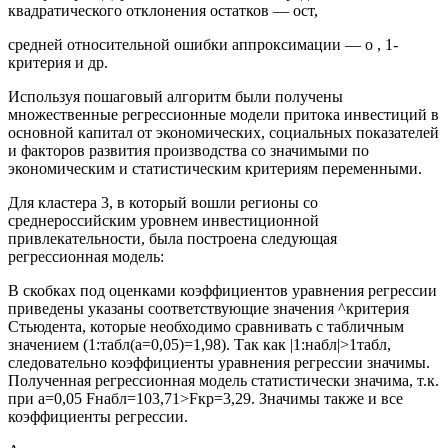
квадратического отклонения остатков — ост,
средней относительной ошибки аппроксимации — о , 1-
критерия и др.
Используя пошаговый алгоритм были получены
множественные регрессионные модели притока инвестиций в
основной капитал от экономических, социальных показателей
и факторов развития производства со значимыми по
экономическим и статистическим критериям переменными.
Для кластера 3, в который вошли регионы со
среднероссийским уровнем инвестиционной
привлекательности, была построена следующая
регрессионная модель:
В скобках под оценками коэффициентов уравнения регрессии
приведены указаны соответствующие значения ^критерия
Стьюдента, которые необходимо сравнивать с табличным
значением (1:табл(а=0,05)=1,98). Так как |1:набл|>1табл,
следовательно коэффициенты уравнения регрессии значимы.
Полученная регрессионная модель статистически значима, т.к.
при а=0,05 Fнaбл=103,71>Fкр=3,29. Значимы также и все
коэффициенты регрессии.