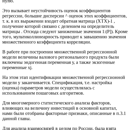
нулю.
Это вызывает неустойчивость оценок коэффициентов
регрессии, большие дисперсии ^ оценок этих коэффициентов,
т. к. в их выражении входит обратная матрица (ХТХ)-1 ,
получение которой связано с делением на определитель
матрицы . Отсюда следуют заниженные значения 1:(Р]). Кроме
того, мультиколлинеарность приводит к завышению значения
множественного коэффициента корреляции.
В работе при построении множественной регрессионной
модели величины валового регионального продукта были
включены эндогенная переменная у, а также экзогенные
переменные xj.
На этом этап идентификации множественной регрессионной
модели у заканчивается. Спецификация, т.е. настройка
(оценка) параметров модели осуществлялась с
использованием пошаговых алгоритмов.
Для многомерного статистического анализа факторов,
влияющих на величину инвестиций в основной капитал,
нами были отобраны факторные признаки, описанные в п.3.1
данной главы.
Для анализа взаимосвязей в целом по России, была взята