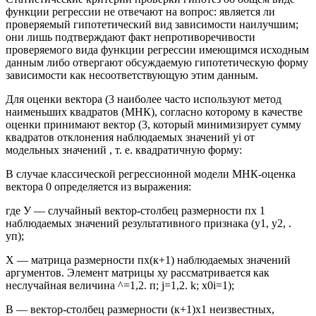
функции регрессии не отвечают на вопрос: является ли
проверяемый гипотетический вид зависимости наилучшим;
они лишь подтверждают факт непротиворечивости
проверяемого вида функции регрессии имеющимся исходным
данным либо отвергают обсуждаемую гипотетическую форму
зависимости как несоответствующую этим данным.
Для оценки вектора (3 наиболее часто используют метод
наименьших квадратов (МНК), согласно которому в качестве
оценки принимают вектор (3, который минимизирует сумму
квадратов отклонения наблюдаемых значений yi от
модельных значений , т. е. квадратичную форму:
В случае классической регрессионной модели МНК-оценка
вектора 0 определяется из выражения:
где У — случайный вектор-столбец размерности пх 1
наблюдаемых значений результативного признака (у1, у2, .
уп);
X — матрица размерности пх(к+1) наблюдаемых значений
аргументов. Элемент матрицы ху рассматривается как
неслучайная величина ^=1,2. п; j=1,2. k; x0i=1);
В — вектор-столбец размерности (к+1)х1 неизвестных,