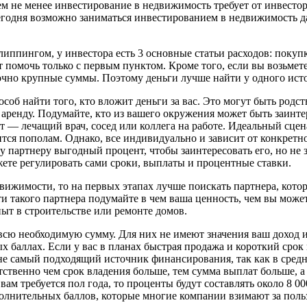
тем не менее инвестирование в недвижимость требует от инвестор
 сегодня возможно заниматься инвестированием в недвижимость д
пингом, у инвестора есть 3 основные статьи расходов: покупка
т помочь только с первым пунктом. Кроме того, если вы возьмете
точно крупные суммы. Поэтому деньги лучше найти у одного ист
особ найти того, кто вложит деньги за вас. Это могут быть родст
ренду. Подумайте, кто из вашего окружения может быть заинтер
 — лечащий врач, сосед или коллега на работе. Идеальный сцена
лится пополам. Однако, все индивидуально и зависит от конкрет
 партнеру выгодный процент, чтобы заинтересовать его, но не з
ете регулировать сами сроки, выплаты и процентные ставки.
ижимости, то на первых этапах лучше поискать партнера, котор
ти такого партнера подумайте в чем ваша ценность, чем вы мож
ыт в строительстве или ремонте домов.
сю необходимую сумму. Для них не имеют значения ваш доход и
баллах. Если у вас в планах быстрая продажа и короткий срок в
 не самый подходящий источник финансирования, так как в средн
тственно чем срок владения больше, тем сумма выплат больше, 
вам требуется пол года, то проценты будут составлять около 8 0
ополнительных баллов, которые многие компании взимают за поль