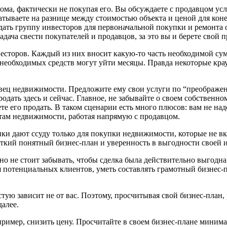
ма, фактически не покупая его. Вы обсуждаете с продавцом усл
атываете на разнице между стоимостью объекта и ценой для кон
ть группу инвесторов для первоначальной покупки и ремонта об
дача свести покупателей и продавцов, за это вы и берете свой п
сторов. Каждый из них вносит какую-то часть необходимой су
 необходимых средств могут уйти месяцы. Правда некоторые к
вец недвижимости. Предложите ему свои услуги по “преображен
дать здесь и сейчас. Главное, не забывайте о своем собственн
ете его продать. В таком сценарии есть много плюсов: вам не над
нтам недвижимости, работая напрямую с продавцом.
ки дают ссуду только для покупки недвижимости, которые не в
четкий понятный бизнес-план и уверенность в выгодности своей 
 но не стоит забывать, чтобы сделка была действительно выгодн
я потенциальных клиентов, уметь составлять грамотный бизнес-
тую зависит не от вас. Поэтому, просчитывая свой бизнес-план,
далее.
ример, снизить цену. Просчитайте в своем бизнес-плане минима