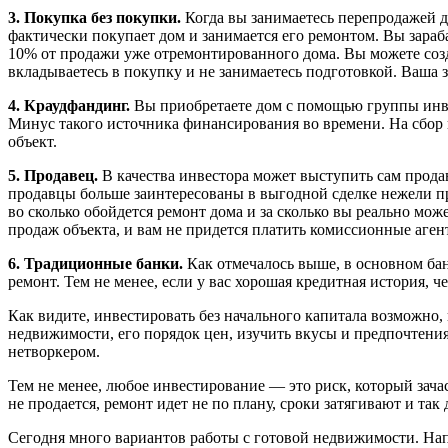
3. Покупка без покупки.
Когда вы занимаетесь перепродажей до
фактически покупает дом и занимается его ремонтом. Вы зараб
10% от продажи уже отремонтированного дома. Вы можете созда
вкладываетесь в покупку и не занимаетесь подготовкой. Ваша за
4. Краудфандинг.
Вы приобретаете дом с помощью группы инве
Минус такого источника финансирования во времени. На сбор
объект.
5. Продавец.
В качества инвестора может выступить сам прода
продавцы больше заинтересованы в выгодной сделке нежели про
во сколько обойдется ремонт дома и за сколько вы реально мож
продаж объекта, и вам не придется платить комиссионные аге
6. Традиционные банки.
Как отмечалось выше, в основном бан
ремонт. Тем не менее, если у вас хорошая кредитная история, 
Как видите, инвестировать без начального капитала возможно,
недвижимости, его порядок цен, изучить вкусы и предпочтени
нетворкером.
Тем не менее, любое инвестирование — это риск, который зачас
не продается, ремонт идет не по плану, сроки затягивают и так 
Сегодня много вариантов работы с готовой недвижимости. Нап