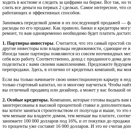
ходить в костюме и следить за цифрами на бирже. Все так, но 
слить все деньги на первых 2 сделках. Самое интересное, что
работающих и эффективных способов.
Занимаясь переделкой домов и их последующей продажей — флип
расходы по его продаже. Как правило, банки и кредиторы могу
ремонт, то вам одновременно необходимо будет платить доста
1. Партнеры-инвесторы
. Считается, что это самый простой сп
другие инвесторы или владельцы недвижимости, сдающие ее в а
Иногда такие партнеры появляются из совсем неочевидных мест
себя всю работу. Соответственно, доход с проданного дома де
поделиться с вами своими накоплениями. Предложите будущему
перепродажи. Здесь, в отличии от кредитных компаний, вы мож
Если вы только начинаете свою инвестиционную карьеру в недв
только стартовый капитал, но и многому научиться. Чтобы най
вы отличный продавец или дизайнер, а может у вас большой оп
2. Особые кредиторы.
Компании, которые готовы выдать вам в
заинтересованы в высокой процентной ставке и дополнительных 
вы хотите заняться строительством от полугода и выше, то это
чем меньше вы владеете домом, тем меньше вы платите, соотве
занимаете 100 000 долларов под 16%, и от покупки до продажи 
то проценты уже составят 16 000 долларов. И это не считая д