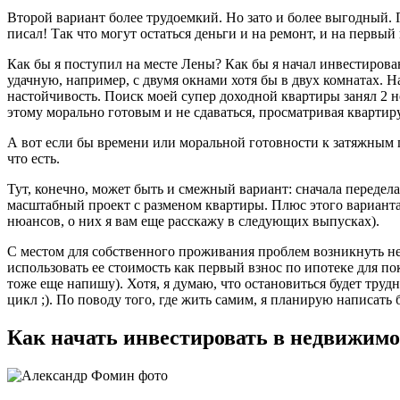
Второй вариант более трудоемкий. Но зато и более выгодный. 
писал! Так что могут остаться деньги и на ремонт, и на первый
Как бы я поступил на месте Лены? Как бы я начал инвестирова
удачную, например, с двумя окнами хотя бы в двух комнатах. 
настойчивость. Поиск моей супер доходной квартиры занял 2 н
этому морально готовым и не сдаваться, просматривая квартиру
А вот если бы времени или моральной готовности к затяжным п
что есть.
Тут, конечно, может быть и смежный вариант: сначала переделать
масштабный проект с разменом квартиры. Плюс этого варианта 
нюансов, о них я вам еще расскажу в следующих выпусках).
С местом для собственного проживания проблем возникнуть не 
использовать ее стоимость как первый взнос по ипотеке для по
тоже еще напишу). Хотя, я думаю, что остановиться будет труд
цикл ;). По поводу того, где жить самим, я планирую написать
Как начать инвестировать в недвижимо