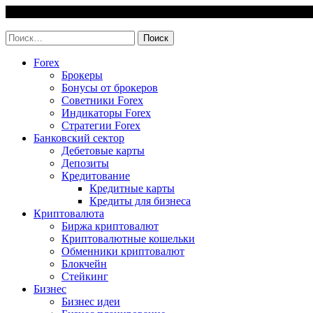
Skip
5 August, 2026
to
invest-easy.ru
content
Найти:
Forex
Брокеры
Бонусы от брокеров
Советники Forex
Индикаторы Forex
Стратегии Forex
Банковский сектор
Дебетовые карты
Депозиты
Кредитование
Кредитные карты
Кредиты для бизнеса
Криптовалюта
Биржа криптовалют
Криптовалютные кошельки
Обменники криптовалют
Блокчейн
Стейкинг
Бизнес
Бизнес идеи