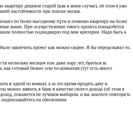
квартиру дешевле старой (как в моем случае), об этом я уже
 вашей настойчивости при поиске жилья.
 пошел по более выгодному пути и поменял квартиру на более
анные выше. При осуществлении такого проекта понадобится
е нашли полностью подходящую под мои критерии. Надо быть к
было закончить проект как можно скорее. Я бы переделывал то,
стя несколько месяцев или даже пару лет, браться за
 как готовый бизнес или по комнатам (тут есть много
 в одной из комнат, а за это время продать дачу и
ы можно заявить в банк в качестве своего дохода (об этом я
 доход, покажется не лучшим выбором, и вы захотите повторить
то подписывайтесь на обновления.