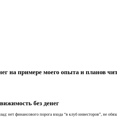
нег на примере моего опыта и планов ч
движимость без денег
азад: нет финансового порога входа “в клуб инвесторов”, не об