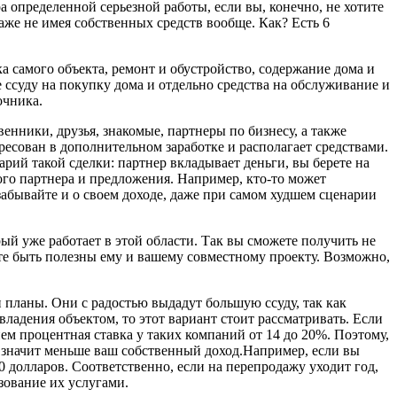
а определенной серьезной работы, если вы, конечно, не хотите
аже не имея собственных средств вообще. Как? Есть 6
 самого объекта, ремонт и обустройство, содержание дома и
 ссуду на покупку дома и отдельно средства на обслуживание и
очника.
венники, друзья, знакомые, партнеры по бизнесу, а также
есован в дополнительном заработке и располагает средствами.
рий такой сделки: партнер вкладывает деньги, вы берете на
ного партнера и предложения. Например, кто-то может
абывайте и о своем доходе, даже при самом худшем сценарии
ый уже работает в этой области. Так вы сможете получить не
ете быть полезны ему и вашему совместному проекту. Возможно,
 планы. Они с радостью выдадут большую ссуду, так как
ладения объектом, то этот вариант стоит рассматривать. Если
ем процентная ставка у таких компаний от 14 до 20%. Поэтому,
а значит меньше ваш собственный доход.Например, если вы
00 долларов. Соответственно, если на перепродажу уходит год,
зование их услугами.