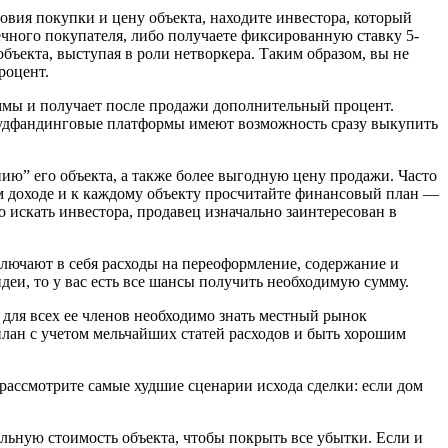
овия покупки и цену объекта, находите инвестора, который
ечного покупателя, либо получаете фиксированную ставку 5-
ъекта, выступая в роли нетворкера. Таким образом, вы не
роцент.
ммы и получает после продажи дополнительный процент.
раудфандинговые платформы имеют возможность сразу выкупить
ию” его объекта, а также более выгодную цену продажи. Часто
ом доходе и к каждому объекту просчитайте финансовый план —
о искать инвестора, продавец изначально заинтересован в
ключают в себя расходы на переоформление, содержание и
идеи, то у вас есть все шансы получить необходимую сумму.
а для всех ее членов необходимо знать местный рынок
план с учетом мельчайших статей расходов и быть хорошим
 рассмотрите самые худшие сценарии исхода сделки: если дом
льную стоимость объекта, чтобы покрыть все убытки. Если и