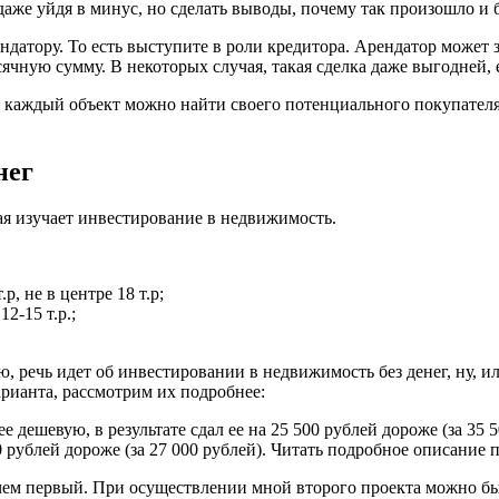
 даже уйдя в минус, но сделать выводы, почему так произошло и
ендатору. То есть выступите в роли кредитора. Арендатор может
ячную сумму. В некоторых случая, такая сделка даже выгодней, 
каждый объект можно найти своего потенциального покупателя и
нег
я изучает инвестирование в недвижимость.
, не в центре 18 т.р;
12-15 т.р.;
 речь идет об инвестировании в недвижимость без денег, ну, или
арианта, рассмотрим их подробнее:
 дешевую, в результате сдал ее на 25 500 рублей дороже (за 35 
 рублей дороже (за 27 000 рублей). Читать подробное описание 
 чем первый. При осуществлении мной второго проекта можно б