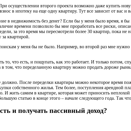
При осуществлении второго проекта возможно даже купить новую 
 взнос в ипотеку на еще одну квартиру. Тут все зависит от вас и
ние в недвижимость без денег? Если бы у меня было время, я бы
Наличие времени позволило бы мне проработать все риски, опис
едели, за это время мы пересмотрели более 30 квартир, пока н
 за квартирой.
оискам у меня бы не было. Например, во второй раз мне нужно 
 то, что есть, и пощупать, как это работает. И только потом, спу
в том, что переделанную квартиру можно продать дороже рынка,
должно. После переделки квартиры можно некоторое время пожить
купки собственного жилья. Тем более, поступления арендной плат
но. И жить самим в квартире, которая может приносить неплохой
 большую статью в конце этого – начале следующего года. Так ч
сть и получать пассивный доход?