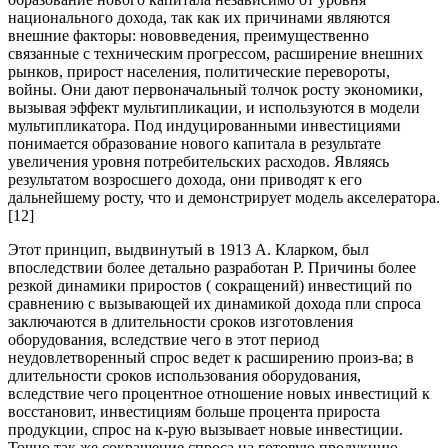
национального дохода, так как их причинами являются
внешние факторы: нововведения, преимущественно
связанные с техническим прогрессом, расширение внешних
рынков, прирост населения, политические перевороты,
войны. Они дают первоначальный толчок росту экономики,
вызывая эффект мультипликации, и используются в модели
мультипликатора. Под индуцированными инвестициями
понимается образование нового капитала в результате
увеличения уровня потребительских расходов. Являясь
результатом возросшего дохода, они приводят к его
дальнейшему росту, что и демонстрирует модель акселератора.
[12]
Этот принцип, выдвинутый в 1913 А. Кларком, был
впоследствии более детально разработан P. Причины более
резкой динамики приростов ( сокращений) инвестиций по
сравнению с вызывающей их динамикой дохода пли спроса
заключаются в длительности сроков изготовления
оборудования, вследствие чего в этот период
неудовлетворенный спрос ведет к расширению произ-ва; в
длительности сроков использования оборудования,
вследствие чего процентное отношение новых инвестиций к
восстановит, инвестициям больше процента прироста
продукции, спрос на к-рую вызывает новые инвестиции.
Точно так же сокращение спроса на готовую продукцию