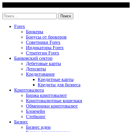
Skip
7 August, 2026
to
invest-easy.ru
content
Найти:
Forex
Брокеры
Бонусы от брокеров
Советники Forex
Индикаторы Forex
Стратегии Forex
Банковский сектор
Дебетовые карты
Депозиты
Кредитование
Кредитные карты
Кредиты для бизнеса
Криптовалюта
Биржа криптовалют
Криптовалютные кошельки
Обменники криптовалют
Блокчейн
Стейкинг
Бизнес
Бизнес идеи