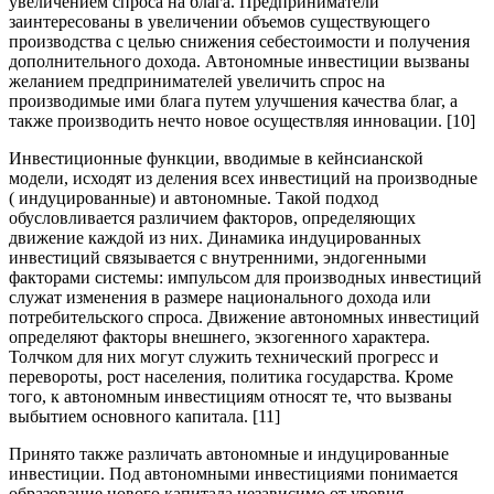
увеличением спроса на блага. Предприниматели
заинтересованы в увеличении объемов существующего
производства с целью снижения себестоимости и получения
дополнительного дохода. Автономные инвестиции вызваны
желанием предпринимателей увеличить спрос на
производимые ими блага путем улучшения качества благ, а
также производить нечто новое осуществляя инновации. [10]
Инвестиционные функции, вводимые в кейнсианской
модели, исходят из деления всех инвестиций на производные
( индуцированные) и автономные. Такой подход
обусловливается различием факторов, определяющих
движение каждой из них. Динамика индуцированных
инвестиций связывается с внутренними, эндогенными
факторами системы: импульсом для производных инвестиций
служат изменения в размере национального дохода или
потребительского спроса. Движение автономных инвестиций
определяют факторы внешнего, экзогенного характера.
Толчком для них могут служить технический прогресс и
перевороты, рост населения, политика государства. Кроме
того, к автономным инвестициям относят те, что вызваны
выбытием основного капитала. [11]
Принято также различать автономные и индуцированные
инвестиции. Под автономными инвестициями понимается
образование нового капитала независимо от уровня