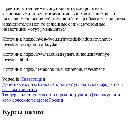
Правительства также могут вводить контроль над
автономными инвестициями отдельных лиц с помощью
налогов. Если основной домашний товар облагается налогом
и заменителей нет, то связанные с ним автономные
инвестиции могут уменьшиться.
Источник
https://invest-4you.ru/investitsii/indutsirovannye-
investitsii-ravny-nulyu-kogda/
Источник
https://www.azbukatreydera.ru/inducirovannye-
investicii.html
Источник
https://nesrakonk.ru/autonomous-investment/
Posted in
Инвестиции
Навигация
Дебетовые карты банка Открытие? условия, как оформить и
отзывы клиентов
по
Тендеры на строительство и реконструкцию | госзакупки и
записям
коммерческие тендеры России
Курсы валют