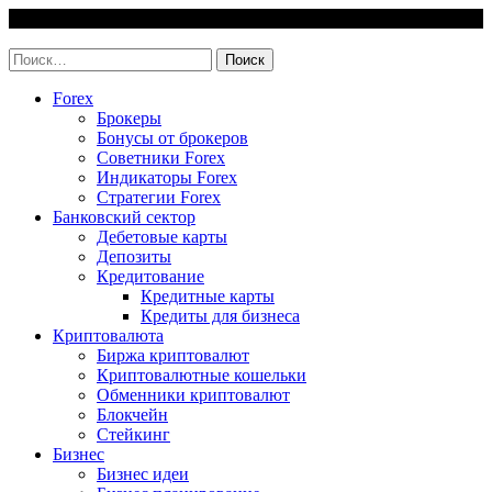
Skip
7 August, 2026
to
invest-easy.ru
content
Найти:
Forex
Брокеры
Бонусы от брокеров
Советники Forex
Индикаторы Forex
Стратегии Forex
Банковский сектор
Дебетовые карты
Депозиты
Кредитование
Кредитные карты
Кредиты для бизнеса
Криптовалюта
Биржа криптовалют
Криптовалютные кошельки
Обменники криптовалют
Блокчейн
Стейкинг
Бизнес
Бизнес идеи