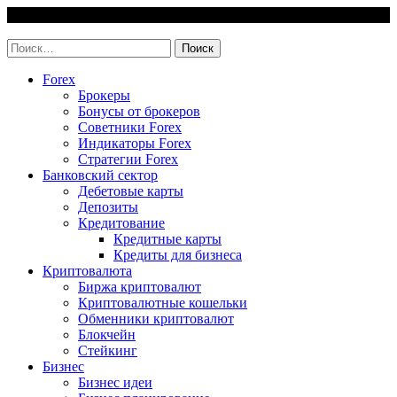
Skip
7 August, 2026
to
invest-easy.ru
content
Найти:
Forex
Брокеры
Бонусы от брокеров
Советники Forex
Индикаторы Forex
Стратегии Forex
Банковский сектор
Дебетовые карты
Депозиты
Кредитование
Кредитные карты
Кредиты для бизнеса
Криптовалюта
Биржа криптовалют
Криптовалютные кошельки
Обменники криптовалют
Блокчейн
Стейкинг
Бизнес
Бизнес идеи