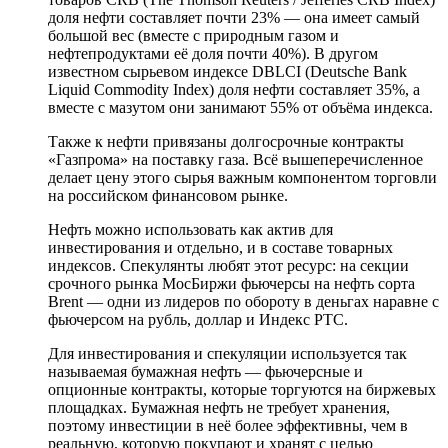
доля нефти составляет почти 23% — она имеет самый
большой вес (вместе с природным газом и
нефтепродуктами её доля почти 40%). В другом
известном сырьевом индексе DBLCI (Deutsche Bank
Liquid Commodity Index) доля нефти составляет 35%, а
вместе с мазутом они занимают 55% от объёма индекса.
Также к нефти привязаны долгосрочные контракты
«Газпрома» на поставку газа. Всё вышеперечисленное
делает цену этого сырья важным компонентом торговли
на российском финансовом рынке.
Нефть можно использовать как актив для
инвестирования и отдельно, и в составе товарных
индексов. Спекулянты любят этот ресурс: на секции
срочного рынка МосБиржи фьючерсы на нефть сорта
Brent — одни из лидеров по обороту в деньгах наравне с
фьючерсом на рубль, доллар и Индекс РТС.
Для инвестирования и спекуляции используется так
называемая бумажная нефть — фьючерсные и
опционные контракты, которые торгуются на биржевых
площадках. Бумажная нефть не требует хранения,
поэтому инвестиции в неё более эффективны, чем в
реальную, которую покупают и хранят с целью