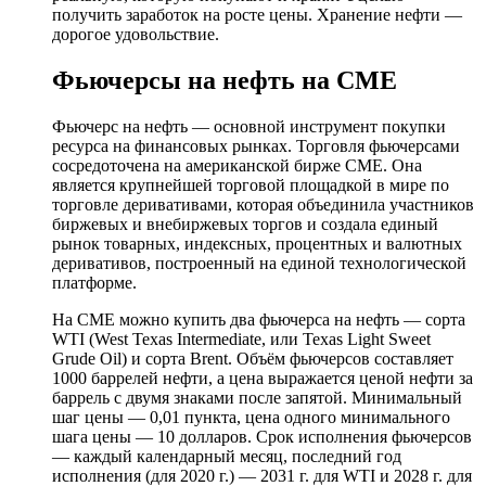
получить заработок на росте цены. Хранение нефти —
дорогое удовольствие.
Фьючерсы на нефть на CME
Фьючерс на нефть — основной инструмент покупки
ресурса на финансовых рынках. Торговля фьючерсами
сосредоточена на американской бирже CME. Она
является крупнейшей торговой площадкой в мире по
торговле деривативами, которая объединила участников
биржевых и внебиржевых торгов и создала единый
рынок товарных, индексных, процентных и валютных
деривативов, построенный на единой технологической
платформе.
На CME можно купить два фьючерса на нефть — сорта
WTI (West Texas Intermediate, или Texas Light Sweet
Grude Oil) и сорта Brent. Объём фьючерсов составляет
1000 баррелей нефти, а цена выражается ценой нефти за
баррель с двумя знаками после запятой. Минимальный
шаг цены — 0,01 пункта, цена одного минимального
шага цены — 10 долларов. Срок исполнения фьючерсов
— каждый календарный месяц, последний год
исполнения (для 2020 г.) — 2031 г. для WTI и 2028 г. для