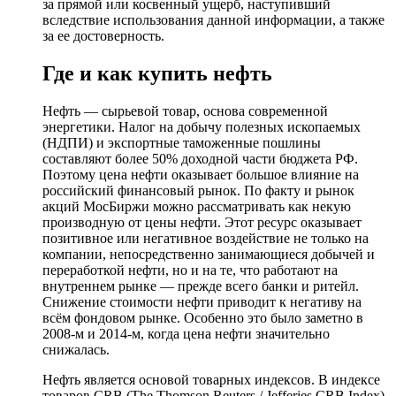
за прямой или косвенный ущерб, наступивший
вследствие использования данной информации, а также
за ее достоверность.
Где и как купить нефть
Нефть — сырьевой товар, основа современной
энергетики. Налог на добычу полезных ископаемых
(НДПИ) и экспортные таможенные пошлины
составляют более 50% доходной части бюджета РФ.
Поэтому цена нефти оказывает большое влияние на
российский финансовый рынок. По факту и рынок
акций МосБиржи можно рассматривать как некую
производную от цены нефти. Этот ресурс оказывает
позитивное или негативное воздействие не только на
компании, непосредственно занимающиеся добычей и
переработкой нефти, но и на те, что работают на
внутреннем рынке — прежде всего банки и ритейл.
Снижение стоимости нефти приводит к негативу на
всём фондовом рынке. Особенно это было заметно в
2008-м и 2014-м, когда цена нефти значительно
снижалась.
Нефть является основой товарных индексов. В индексе
товаров CRB (The Thomson Reuters / Jefferies CRB Index)