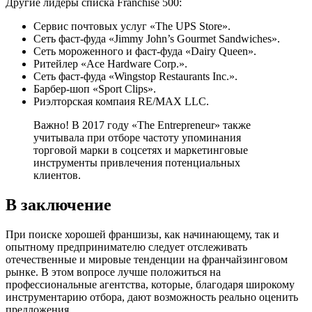
Другие лидеры списка Franchise 500:
Сервис почтовых услуг «The UPS Store».
Сеть фаст-фуда «Jimmy John’s Gourmet Sandwiches».
Сеть мороженного и фаст-фуда «Dairy Queen».
Ритейлер «Ace Hardware Corp.».
Сеть фаст-фуда «Wingstop Restaurants Inc.».
Барбер-шоп «Sport Clips».
Риэлторская компаия RE/MAX LLC.
Важно! В 2017 году «The Entrepreneur» также
учитывала при отборе частоту упоминания
торговой марки в соцсетях и маркетинговые
инструменты привлечения потенциальных
клиентов.
В заключение
При поиске хорошей франшизы, как начинающему, так и
опытному предпринимателю следует отслеживать
отечественные и мировые тенденции на франчайзинговом
рынке. В этом вопросе лучше положиться на
профессиональные агентства, которые, благодаря широкому
инструментарию отбора, дают возможность реально оценить
предложения.