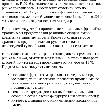
прошлого. В 2016-м количество заключенных сделок на этом
рынке сокращалось. В Роспатенте отметили, что по
сравнению с 2012 годом — пиком оформленных лицензий и
договоров коммерческой концессии (около 12 тыс.) — в 2016-
м их количество сократилось почти в два раза.
В прошлом году, чтобы привлечь потенциальных франчайзи,
франчайзеры предоставляли различные скидки, акции,
кредиты на развитие их сети. Кроме того, при выборе
франшизы, предприниматели руководствовались
необходимой суммой капиталовложений, а не отраслью.
В Российской академии франчайзинга, анализируя развитие
рынка в 2017-м, отметили медленный, но стабильный рост,
который по итогам года прогнозируется на уровне 15 %.
Предпосылок к этому есть несколько:
все чаще к франшизам проявляют интерес, как средние
компании, так и маленькие, поскольку проще и менее
рискованно покупать работающую модель, нежели
продвигать «с нуля»;
лояльность кредиторов к таким бизнесменам выше,
особенно если в сделке фигурирует известный бренд;
интерес к франшизам с минимальными вложениями
растет.