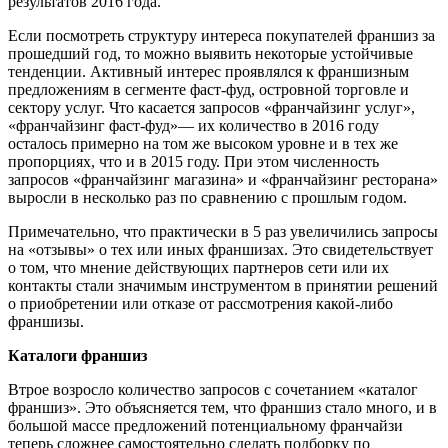
результатов 2016 года.
Если посмотреть структуру интереса покупателей франшиз за
прошедший год, то можно выявить некоторые устойчивые
тенденции. Активный интерес проявлялся к франшизным
предложениям в сегменте фаст-фуд, островной торговле и
сектору услуг. Что касается запросов «франчайзинг услуг»,
«франчайзинг фаст-фуд»— их количество в 2016 году
осталось примерно на том же высоком уровне и в тех же
пропорциях, что и в 2015 году. При этом численность
запросов «франчайзинг магазина» и «франчайзинг ресторана»
выросли в несколько раз по сравнению с прошлым годом.
Примечательно, что практически в 5 раз увеличились запросы
на «отзывы» о тех или иных франшизах. Это свидетельствует
о том, что мнение действующих партнеров сети или их
контакты стали значимым инструментом в принятии решений
о приобретении или отказе от рассмотрения какой-либо
франшизы.
Каталоги франшиз
Втрое возросло количество запросов с сочетанием «каталог
франшиз». Это объясняется тем, что франшиз стало много, и в
большой массе предложений потенциальному франчайзи
теперь сложнее самостоятельно сделать подборку по