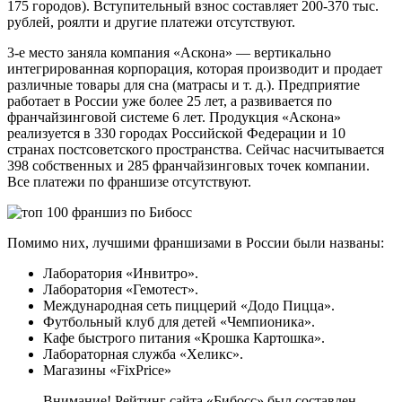
175 городов). Вступительный взнос составляет 200-370 тыс.
рублей, роялти и другие платежи отсутствуют.
3-е место заняла компания «Аскона» — вертикально
интегрированная корпорация, которая производит и продает
различные товары для сна (матрасы и т. д.). Предприятие
работает в России уже более 25 лет, а развивается по
франчайзинговой системе 6 лет. Продукция «Аскона»
реализуется в 330 городах Российской Федерации и 10
странах постсоветского пространства. Сейчас насчитывается
398 собственных и 285 франчайзинговых точек компании.
Все платежи по франшизе отсутствуют.
Помимо них, лучшими франшизами в России были названы:
Лаборатория «Инвитро».
Лаборатория «Гемотест».
Международная сеть пиццерий «Додо Пицца».
Футбольный клуб для детей «Чемпионика».
Кафе быстрого питания «Крошка Картошка».
Лабораторная служба «Хеликс».
Магазины «FixPrice»
Внимание! Рейтинг сайта «Бибосс» был составлен