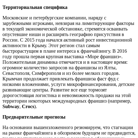
Территориальная специфика
Московские и петербургские компании, наряду с
зарубежными игроками, невзирая на лимитирующие факторы
в текущей экономической обстановке, стремятся осваивать
опустевшие ниши и расширять географию присутствия в
России. С 2015 года начался активный рост инвестиционной
активности в Крыму. Этот регион стал самым
быстрорастущим в плане интереса к франчайзингу. В 2016
году прошла первая крупная выставка «Море франшиз».
Положительная динамика отмечается и в настоящее время:
огромное количество запросов на франшизы из Ялты,
Севастополя, Симферополя и из более мелких городов.
Крымчан продолжает привлекать франшиза фаст фуд с
низкими вложениями, услуги микрофинансирования, детские
развивающие центры. Развитие все еще тормозят
дорогостоящая логистика и невозможность продажи на этой
территории некоторых международных франшиз (например,
Subway
,
Crocs
).
Предварительные прогнозы
На основании вышеизложенного резюмируем, что стагнации
на рынке франчайзинга в обозримом будущем не предвидится,