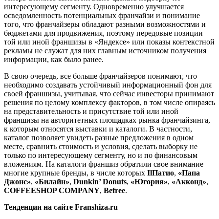
интересующему сегменту. Одновременно улучшается
осведомленность потенциальных франчайзи и понимание
того, что франчайзеры обладают разными возможностями и
бюджетами для продвижения, поэтому передовые позиции
той или иной франшизы в «Яндексе» или показы контекстной
рекламы не служат для них главным источником получения
информации, как было ранее.
В свою очередь, все больше франчайзеров понимают, что
необходимо создавать устойчивый информационный фон для
своей франшизы, учитывая, что сейчас инвесторы принимают
решения по целому комплексу факторов, в том числе опираясь
на представительность и присутствие той или иной
франшизы на авторитетных площадках рынка франчайзинга,
к которым относятся выставки и каталоги. В частности,
каталог позволяет увидеть разные предложения в одном
месте, сравнить стоимость и условия, сделать выборку не
только по интересующему сегменту, но и по финансовым
вложениям. На каталоги франшиз обратили свое внимание
многие крупные бренды, в числе которых
IlПатио
,
«Папа
Джонс»
,
«Билайн»
,
Dunkin’ Donuts
,
«Югория»
,
«Акконд»
,
COFFEESHOP COMPANY
,
Befree
.
Тенденции на сайте Franshiza.ru