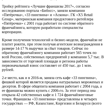
Тройку рейтинга «Лучшие франшизы 2017», согласно
исследованию портала «Бибосс», заняли компании
«Пятёрочка», «33 пингвина» и «Аскона». ГК «X5 Retail
Group», материнская компания продуктового ритейлера
«Пятёрочки» с 2001 года работает по системе обратного
франчайзинга, которую разработали специалисты
корпорации.
Кроме получения технологий и бизнес-модели, франчайзи не
платит роялти, при этом получая агентские вознаграждения в
размере 14-17 % выручки за сбыт товаров. Сейчас по
обратному франчайзингу компании работает 565 точек по
всей России, собственных предприятий у компании 5,7 тыс. В
зависимости от торговой площади и региона работы
первоначальный взнос составляет от 450 тыс. до 1 млн.
рублей.
2-е место, как и в 2016-м, заняла сеть кафе «33 пингвина»,
фишкой которой является продажа натуральных мороженых и
десертов. В сфере общепита компания работает с 2004 года, а
ее франшизы можно купить с 2006-го. За этот период она
открыла 42 собственных кафе и 1 724 франчайзинговые
точки. Франшизы «33 пингвина» представлены в четырех
государствах — РФ, Казахстане, Киргизии и Беларуси (всего