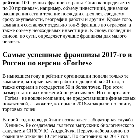
рейтинг
100 лучших франшиз страны. Список определяется
по 30 признакам, например, объему инвестиций, динамике
расширения сети в течение последних трех лет, среднему
сроку окупаемости, географии работы и другим. Кроме того,
компания составляет отдельно топ-5 франшиз по отраслям, а
также объему необходимых инвестиций. К слову, последний
список, по сути, определяет лучшие франшизы для малого
бизнеса.
Самые успешные франшизы 2017-го в
России по версии «Forbes»
В нынешнем году в рейтинг организации попали только те
компании, которые начали работать до декабря 2015-го, а
также открыли в государстве 50 и более точек. При этом
размер стартовых вложений не учитывался. Но в шорт-лист
«Forbes» не вошли компании, не предоставившие финансовых
показателей, а также те, которые в 2016-м закрыли половину
торговых точек.
Второй год подряд рейтинг возглавляет лабораторная служба
«Хеликс». Ее создателем является выпускник биологического
факультета СПбГУ Ю. Андрейчук. Первую лабораторию по
франшизе открыли 10 лет назад. По состоянию на 2017 год