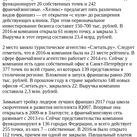
функционирует 20 собственных точек и 242
франчайзинговые. «Хеликс» предлагает пять различных
видов франшиз — от открытия «с нуля» до расширения
действующих клиник. При этом первоначальное
инвестирование бизнеса составит 150-700 тыс. рублей. В
2016-м компания открыла 61 новую точку, а закрыла 3.
Выручка в этот период составила 23,4 млрд. рублей.
2 место заняло туристическое агентство «Слетать.ру». Следует
отметить, что в 2016-м компания была на 21 месте рейтинга. В
сфере франчайзинга агентство работает с 2014-го. Сейчас у
компании есть один собственный офис в Санкт-Петербурге и
377 точек по всей стране, из которых 139 представлены в
столичном регионе. Вложение в запуск франшизы равно 200
тыс. рублей. В прошлом году в стране заработало 148 новых
офисов «Слетать.ру», закрылись 22. Выручка компании
составила 2,3 млн. рублей.
Замыкает тройку лидеров лучших франшиз 2017 года школа
скорочтения и развития интеллекта IQ007. Впервые она
открылась в 2009-м в Златоусте, а франчайзинговую сеть
развивает с 2013-го. Сейчас представительства компании
функционируют в 136 городах Федерации, и всего действует
255 точки, из них 7 – собственные. В 2016-м было открыто
112 точек, причем ни одной не закрыли. Паушальный платеж