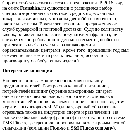
Спрос неизбежно сказывается на предложении. В 2016 году
на сайте
Franshiza.ru
существенно расширился выбор
специализированных магазинов, среди которых оптика,
товары для животных, магазины для хобби и творчества,
настольные игры. В каталоге появились предложения от
служб курьерской и почтовой доставки. Судя по количеству
заявок, оставленных на сайте покупателями франшиз, не
снижается востребованность детского сегмента, особенно
притягательна сфера услуг с развивающими и
образовательными центрами. Кроме того, прошедший год был
отмечен всплеском интереса к пекарням, особенно к
производству хлебобулочных изделий.
Интересные концепции
Новшества иногда молниеносно находят отклик у
предпринимателей. Быстро снискавший признание у
потребителей вэйпинг (курение электронных сигарет)
оперативно вышел на рынок франчайзинга: открылось
множество вейпшопов, включая франшизы по производству
курительных жидкостей. Мода на здоровый образ жизни
отразилась также на индустрии спорта и развлечений. На
рынке все больше выбор франшиз фитнес-студии по системе
EMS Fitness, где тренировки основаны на электро-мышечной
стимуляции (компании
Fit-n-go
и
S&I Fitness company
).