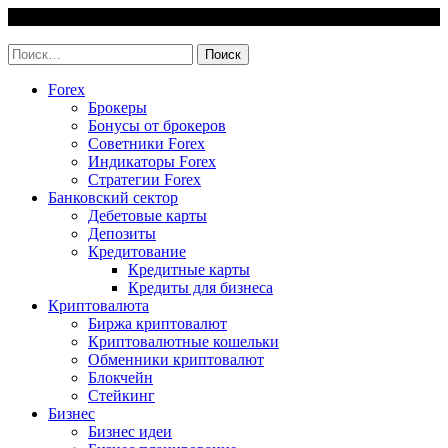
Skip
8 August, 2026
to
invest-easy.ru
content
Найти:
Forex
Брокеры
Бонусы от брокеров
Советники Forex
Индикаторы Forex
Стратегии Forex
Банковский сектор
Дебетовые карты
Депозиты
Кредитование
Кредитные карты
Кредиты для бизнеса
Криптовалюта
Биржа криптовалют
Криптовалютные кошельки
Обменники криптовалют
Блокчейн
Стейкинг
Бизнес
Бизнес идеи