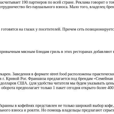
 насчитывает 190 партнеров по всей стране. Реклама говорит о то
отрудничество без паушального взноса. Мало того, владелец бр
 готовятся на глазах у посетителей. Причем сеть позиционируетс
 К привычным мясным блюдам гриль в этих ресторанах добавляют
екарен. Заведения в формате street food расположены практичес
в г. Кривой Рог. Франшиза предлагается под брендам «Семейная 
 долларов США. (для удобства читателя мы будем указывать цен
оборота предполагает только 1 пакет cегодня открыто более 400
 Украины в кофейнях представлен не только широкий выбор кофе
ьного взноса и роялти. Но помощь владельцы предлагают серье