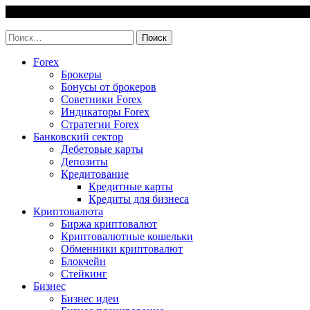
Skip
8 August, 2026
to
invest-easy.ru
content
Найти:
Forex
Брокеры
Бонусы от брокеров
Советники Forex
Индикаторы Forex
Стратегии Forex
Банковский сектор
Дебетовые карты
Депозиты
Кредитование
Кредитные карты
Кредиты для бизнеса
Криптовалюта
Биржа криптовалют
Криптовалютные кошельки
Обменники криптовалют
Блокчейн
Стейкинг
Бизнес
Бизнес идеи