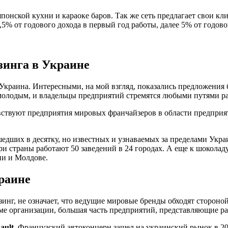
японской кухни и караоке баров. Так же сеть предлагает свои кл
% от годового дохода в первый год работы, далее 5% от годового
зинга в Украине
Украина. Интересными, на мой взгляд, показались предложения б
молодым, и владельцы предприятий стремятся любыми путями ра
вствуют предприятия мировых франчайзеров в области предприя
ошедших в десятку, но известных и узнаваемых за пределами Укр
и страны работают 50 заведений в 24 городах. А еще к шоколад
ии и Молдове.
раине
нг, не означает, что ведущие мировые бренды обходят стороной
е организации, большая часть предприятий, представляющие ра
ault
. Французский автоконцерн зашел на украинский рынок в 2000