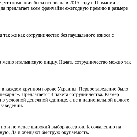
м, что компания была основана в 2015 году в Германии.
енда предлагает всем франчайзи ежегодную премию в размере
я так же как сотрудничество без паушального взноса с
 в меню итальянскую пиццу. Начать сотрудничество можно так
ки в каждом крупном городе Украины. Первое заведение было
пекарня». Предлагается 3 пакета сотрудничества. Размер
ы в условной денежной единице, а не в национальной валюте
 заведений.
, но и не менее широкий выбор десертов. К сожалению на
зную. Да и обещают быструю окупаемость.