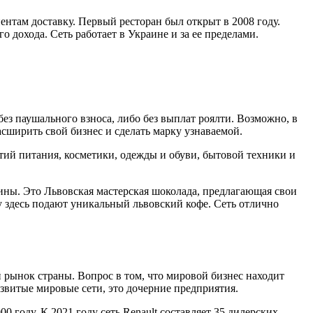
иентам доставку. Первый ресторан был открыт в 2008 году.
 дохода. Сеть работает в Украине и за ее пределами.
ез паушального взноса, либо без выплат роялти. Возможно, в
сширить свой бизнес и сделать марку узнаваемой.
тий питания, косметики, одежды и обуви, бытовой техники и
аины. Это Львовская мастерская шоколада, предлагающая свои
у здесь подают уникальный львовский кофе. Сеть отлично
 рынок страны. Вопрос в том, что мировой бизнес находит
звитые мировые сети, это дочерние предприятия.
 году. К 2021 году сеть Renault составляет 35 дилерских