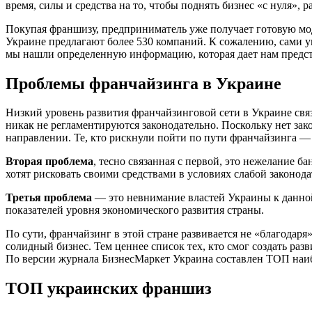
время, силы и средства на то, чтобы поднять бизнес «с нуля», 
Покупая франшизу, предприниматель уже получает готовую мод
Украине предлагают более 530 компаний. К сожалению, сами у
мы нашли определенную информацию, которая дает нам предст
Проблемы франчайзинга в Украине
Низкий уровень развития франчайзинговой сети в Украине свя
никак не регламентируются законодательно. Поскольку нет зак
направлении. Те, кто рискнули пойти по пути франчайзинга — сд
Вторая проблема
, тесно связанная с первой, это нежелание 
хотят рисковать своими средствами в условиях слабой законода
Третья проблема
— это невнимание властей Украины к данной
показателей уровня экономического развития страны.
По сути, франчайзинг в этой стране развивается не «благодаря
солидный бизнес. Тем ценнее список тех, кто смог создать разв
По версии журнала БизнесМаркет Украина составлен ТОП наибо
ТОП украинских франшиз