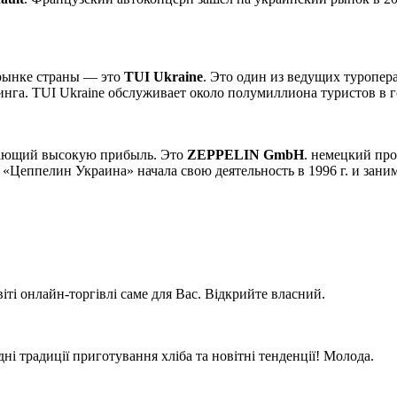
 рынке страны — это
TUI Ukraine
. Это один из ведущих туропер
нга. TUI Ukraine обслуживает около полумиллиона туристов в г
чающий высокую прибыль. Это
ZEPPELIN GmbH
. немецкий пр
 «Цеппелин Украина» начала свою деятельность в 1996 г. и зан
іті онлайн-торгівлі саме для Вас. Відкрийте власний.
 традиції приготування хліба та новітні тенденції! Молода.