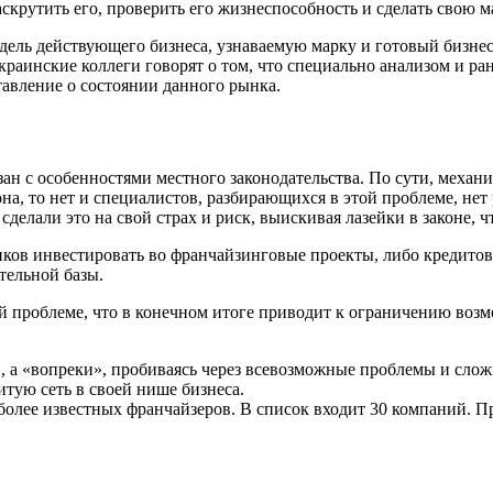
раскрутить его, проверить его жизнеспособность и сделать свою 
ель действующего бизнеса, узнаваемую марку и готовый бизнес
краинские коллеги говорят о том, что специально анализом и р
авление о состоянии данного рынка.
зан с особенностями местного законодательства. По сути, меха
она, то нет и специалистов, разбирающихся в этой проблеме, не
елали это на свой страх и риск, выискивая лазейки в законе, чт
банков инвестировать во франчайзинговые проекты, либо кредит
тельной базы.
 проблеме, что в конечном итоге приводит к ограничению возмо
», а «вопреки», пробиваясь через всевозможные проблемы и слож
итую сеть в своей нише бизнеса.
лее известных франчайзеров. В список входит 30 компаний. Пр