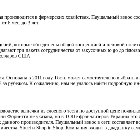
рая производится в фермерских хозяйствах. Паушальный взнос со
т 6 мес. до 3 лет.
ццерий, которые объединены общей концепцией и ценовой полити
агают три пакета сотрудничества от закусочных to go до ristora
 долларов США.
ия. Основана в 2011 году. Гость может самостоятельно выбрать 
 3 за рубежом. К сожалению, нам не удалось найти подробную и
зводстве выпечки из слоеного теста по доступной цене появила
рни Форнетти не указана, но в ТОПе франчайзеров Украины это 
ек данного производителя. Паушальный взнос в сети составляет 
ичества. Street и Shop in Shop. Компания входит в двадцатку с