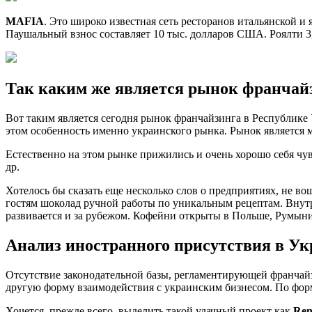
MAFIA
. Это широко известная сеть ресторанов итальянской и 
Паушальный взнос составляет 10 тыс. долларов США. Роялти 3,5
Так каким же является рынок франчай
Вот таким является сегодня рынок франчайзинга в Республике 
этом особенность именно украинского рынка. Рынок является 
Естественно на этом рынке прижились и очень хорошо себя чу
др.
Хотелось бы сказать еще несколько слов о предприятиях, не в
гостям шоколад ручной работы по уникальным рецептам. Внутр
развивается и за рубежом. Кофейни открыты в Польше, Румын
Анализ иностранного присутствия в Ук
Отсутствие законодательной базы, регламентирующей франчайзи
другую форму взаимодействия с украинским бизнесом. По форм
Хочется, прежде всего, выделить такой удачный проект как
Ren