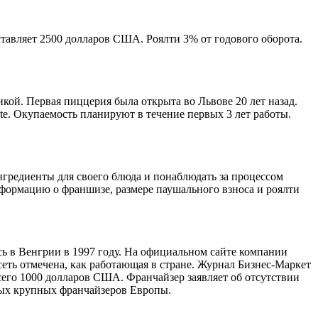
ставляет 2500 долларов США. Роялти 3% от годового оборота.
кой. Первая пиццерия была открыта во Львове 20 лет назад.
nte. Окупаемость планируют в течение первых 3 лет работы.
ингредиенты для своего блюда и понаблюдать за процессом
нформацию о франшизе, размере паушального взноса и роялти
сь в Венгрии в 1997 году. На официальном сайте компании
сеть отмечена, как работающая в стране. Журнал Бизнес-Маркет
всего 1000 долларов США. Франчайзер заявляет об отсутствии
амых крупных франчайзеров Европы.