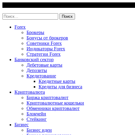
Skip
9 August, 2026
to
invest-easy.ru
content
Найти:
Forex
Брокеры
Бонусы от брокеров
Советники Forex
Индикаторы Forex
Стратегии Forex
Банковский сектор
Дебетовые карты
Депозиты
Кредитование
Кредитные карты
Кредиты для бизнеса
Криптовалюта
Биржа криптовалют
Криптовалютные кошельки
Обменники криптовалют
Блокчейн
Стейкинг
Бизнес
Бизнес идеи