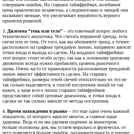
совершаем ошибок. На старших таймфреймах, колебания
цены практически незаметны, а следовательно и эмоций они
вызывают меньше, что увеличивает вероятность верного
принятия решений.
3.
Дилемма “тень или тело”
– это извечный вопрос любого
технического аналитика. Что считать вершиной тренда, тело
свечи или ее тень. От того, как вы обозначите тренд, а точнее
расположите на графике трендовую линию, напрямую зависят
точки входа и выхода из сделок. На младших таймфреймах
этот вопрос стоит особо остро, так как к основному ценовому
движению всегда нужно прибавлять уровень рыночного
шума. Очень часто от правильности расположения трендовой
линии зависит эффективность сделки. На старших
таймфреймах, размеры теней свечей относительно их тел не
так сильно выделяются, и способ построения линий не так
важен, а чаще всего линии старших таймфреймов
представляют собой ценовые диапазоны, и точки входа в
сделки не так сильно зависят от метода построения.
4.
Время нахождения в рынке
– это еще один очень важный
показатель, от которого зависит многое, а главное наше
здоровье. Ведь если мы уделяем сидению за монитором
больше половины дня, мы устаем морально и физически, от
чего появляется больше ошибок, раздражительность и прочие