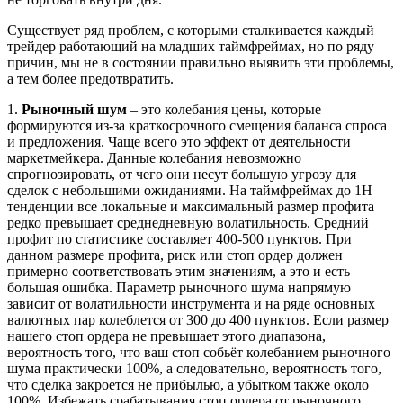
Существует ряд проблем, с которыми сталкивается каждый
трейдер работающий на младших таймфреймах, но по ряду
причин, мы не в состоянии правильно выявить эти проблемы,
а тем более предотвратить.
1.
Рыночный шум
​​​​​​​– это колебания цены, которые
формируются из-за краткосрочного смещения баланса спроса
и предложения. Чаще всего это эффект от деятельности
маркетмейкера. Данные колебания невозможно
спрогнозировать, от чего они несут большую угрозу для
сделок с небольшими ожиданиями. На таймфреймах до 1Н
тенденции все локальные и максимальный размер профита
редко превышает среднедневную волатильность. Средний
профит по статистике составляет 400-500 пунктов. При
данном размере профита, риск или стоп ордер должен
примерно соответствовать этим значениям, а это и есть
большая ошибка. Параметр рыночного шума напрямую
зависит от волатильности инструмента и на ряде основных
валютных пар колеблется от 300 до 400 пунктов. Если размер
нашего стоп ордера не превышает этого диапазона,
вероятность того, что ваш стоп собьёт колебанием рыночного
шума практически 100%, а следовательно, вероятность того,
что сделка закроется не прибылью, а убытком также около
100%. Избежать срабатывания стоп ордера от рыночного