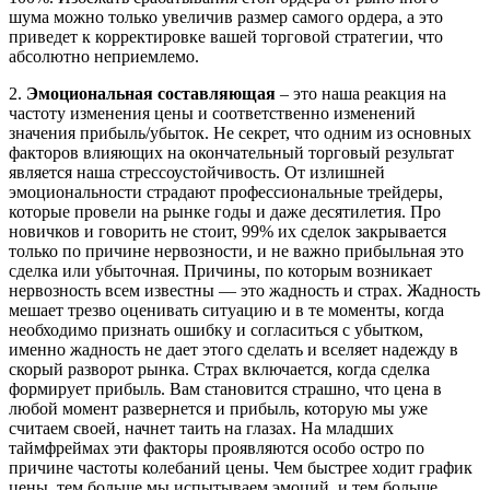
шума можно только увеличив размер самого ордера, а это
приведет к корректировке вашей торговой стратегии, что
абсолютно неприемлемо.
2.
Эмоциональная составляющая
– это наша реакция на
частоту изменения цены и соответственно изменений
значения прибыль/убыток. Не секрет, что одним из основных
факторов влияющих на окончательный торговый результат
является наша стрессоустойчивость. От излишней
эмоциональности страдают профессиональные трейдеры,
которые провели на рынке годы и даже десятилетия. Про
новичков и говорить не стоит, 99% их сделок закрывается
только по причине нервозности, и не важно прибыльная это
сделка или убыточная. Причины, по которым возникает
нервозность всем известны — это жадность и страх. Жадность
мешает трезво оценивать ситуацию и в те моменты, когда
необходимо признать ошибку и согласиться с убытком,
именно жадность не дает этого сделать и вселяет надежду в
скорый разворот рынка. Страх включается, когда сделка
формирует прибыль. Вам становится страшно, что цена в
любой момент развернется и прибыль, которую мы уже
считаем своей, начнет таить на глазах. На младших
таймфреймах эти факторы проявляются особо остро по
причине частоты колебаний цены. Чем быстрее ходит график
цены, тем больше мы испытываем эмоций, и тем больше