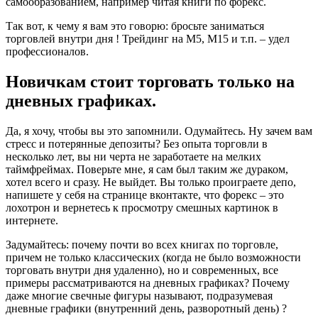
самообразованием, например читая книги по форекс.
Так вот, к чему я вам это говорю: бросьте заниматься
торговлей внутри дня ! Трейдинг на М5, М15 и т.п. – удел
профессионалов.
Новичкам стоит торговать только на
дневных графиках.
Да, я хочу, чтобы вы это запомнили. Одумайтесь. Ну зачем вам
стресс и потерянные депозиты? Без опыта торговли в
несколько лет, вы ни черта не заработаете на мелких
таймфреймах. Поверьте мне, я сам был таким же дураком,
хотел всего и сразу. Не выйдет. Вы только проиграете депо,
напишете у себя на странице вконтакте, что форекс – это
лохотрон и вернетесь к просмотру смешных картинок в
интернете.
Задумайтесь: почему почти во всех книгах по торговле,
причем не только классических (когда не было возможности
торговать внутри дня удаленно), но и современных, все
примеры рассматриваются на дневных графиках? Почему
даже многие свечные фигуры называют, подразумевая
дневные графики (внутренний день, разворотный день) ?