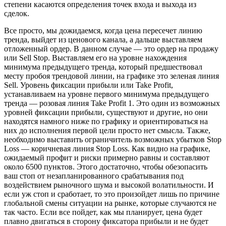
степени касаются определения точек входа и выхода из
сделок.
Все просто, мы дожидаемся, когда цена пересечет линию
тренда, выйдет из ценового канала, а дальше выставляем
отложенный ордер. В данном случае — это ордер на продажу
или Sell Stop. Выставляем его на уровне нахождения
минимума предыдущего тренда, который предшествовал
месту пробоя трендовой линии, на графике это зеленая линия
Sell. Уровень фиксации прибыли или Take Profit,
устанавливаем на уровне первого минимума предыдущего
тренда — розовая линия Take Profit 1. Это один из возможных
уровней фиксации прибыли, существуют и другие, но они
находятся намного ниже по графику и ориентироваться на
них до исполнения первой цели просто нет смысла. Также,
необходимо выставить ограничитель возможных убытков Stop
Loss — коричневая линия Stop Loss. Как видно на графике,
ожидаемый профит и риски примерно равны и составляют
около 6500 пунктов. Этого достаточно, чтобы обезопасить
ваш стоп от незапланированного срабатывания под
воздействием рыночного шума и высокой волатильности. И
если уж стоп и сработает, то это произойдет лишь по причине
глобальной смены ситуации на рынке, которые случаются не
так часто. Если все пойдет, как мы планирует, цена будет
плавно двигаться в сторону фиксатора прибыли и не будет