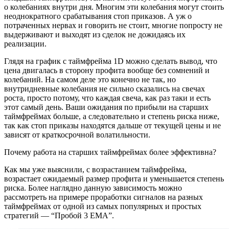
о колебаниях внутри дня. Многим эти колебания могут стоить
неоднократного срабатывания стоп приказов. А уж о
потраченных нервах и говорить не стоит, многие попросту не
выдерживают и выходят из сделок не дожидаясь их
реализации.
Глядя на график с таймфрейма 1D можно сделать вывод, что
цена двигалась в сторону профита вообще без сомнений и
колебаний. На самом деле это конечно не так, но
внутридневные колебания не сильно сказались на свечах
роста, просто потому, что каждая свеча, как раз таки и есть
этот самый день. Ваши ожидания по прибыли на старших
таймфреймах больше, а следовательно и степень риска ниже,
так как стоп приказы находятся дальше от текущей цены и не
зависят от краткосрочной волатильности.
Почему работа на старших таймфреймах более эффективна?
Как мы уже выяснили, с возрастанием таймфрейма,
возрастает ожидаемый размер профита и уменьшается степень
риска. Более наглядно данную зависимость можно
рассмотреть на примере проработки сигналов на разных
таймфреймах от одной из самых популярных и простых
стратегий — “Пробой 3 ЕМА”.