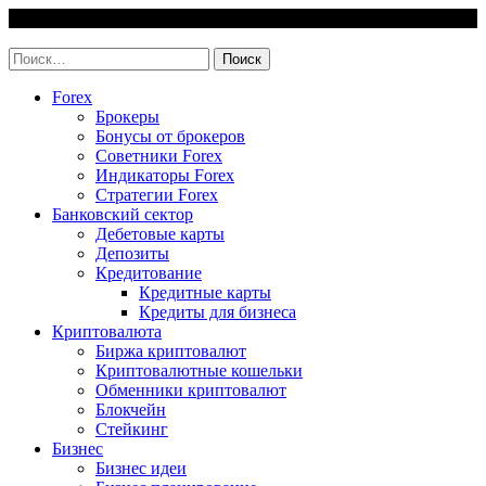
Skip
8 August, 2026
to
invest-easy.ru
content
Найти:
Forex
Брокеры
Бонусы от брокеров
Советники Forex
Индикаторы Forex
Стратегии Forex
Банковский сектор
Дебетовые карты
Депозиты
Кредитование
Кредитные карты
Кредиты для бизнеса
Криптовалюта
Биржа криптовалют
Криптовалютные кошельки
Обменники криптовалют
Блокчейн
Стейкинг
Бизнес
Бизнес идеи