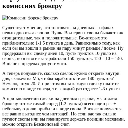
комиссиях брокеру
Существует мнение, что торговать на дневных графиках
невыгодно из-за свопов. Чушь. Во-первых свопы бывают как
отрицательные, так и положительные. Во-вторых это
приблизительно 1-1,5 пункта в день. Равносильно тому, как
если бы вы вошли в рынок на пару минут раньше / позже. Ну
продержали вы сделку дней 10, пусть пунктов 10 ушло на
свопы, но в итоге вы заработали 150 пунктов. 150 – 10 = 140.
Вполне в пределах допустимого.
А теперь подумайте, сколько сделок нужно открыть внутри
дня, скажем на М5, чтобы заработать те же 140 пунктов?
Немало, штук 20. И при этом вы за каждую сделку платите
комиссию в виде спреда, т.е. каждый раз отдаете 1-3 пункта.
А при заключении сделки на дневном графике, мы отдаем
брокеру тот же самый спред (1-2 пункта) всего один раз +
небольшую долю прибыли в виде свопа. В итоге получается
все равно выгоднее чем интрадей. Но если вас так сильно
пугают свопы или вы планируете держать позиции месяцами,
можно открыть Безсвоповый счет.