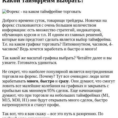
Какой таймфрейм выбрать?
Доброго времени суток, товарищи трейдеры. Новички на
форекс сталкиваются с очень большим количеством
информации: есть множество стратегий, индикаторов,
обучающих курсов и т.п. И одним из главных решений,
которые вам предстоит сделать является выбор таймфрейма.
Т.е. на каком графике торговать? Пятиминутном, часовом, 4-
часовом? Ведь хочется заработать и быстро и много!
Так какой же масштаб графика выбрать? Читайте далее и вы
узнаете. Готовьтесь удивиться.
Не секрет, что наиболее популярной является внутридневная
торговля на форекс. Почему? Тут все очевидно: люди хотят
зарабатывать
много
,
быстро
и
сразу
. Они думают, что смогут
ловить все малейшие колебания на графиках и закрывать с
прибылью как минимум 95% сделок. Еще начинающие
думают, что при торговле на небольших таймфреймах (М1,
М15, М30, Н1) они будут открывать много сделок, быстро
натренируются и станут профи.
Так вот, что я вам скажу – все это путь к разорению. По