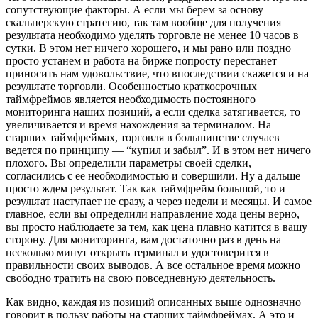
сопутствующие факторы. А если мы берем за основу
скальперскую стратегию, так там вообще для получения
результата необходимо уделять торговле не менее 10 часов в
сутки. В этом нет ничего хорошего, и мы рано или поздно
просто устанем и работа на бирже попросту перестанет
приносить нам удовольствие, что впоследствии скажется и на
результате торговли. Особенностью краткосрочных
таймфреймов является необходимость постоянного
мониторинга наших позиций, а если сделка затягивается, то
увеличивается и время нахождения за терминалом. На
старших таймфреймах, торговля в большинстве случаев
ведется по принципу — “купил и забыл”. И в этом нет ничего
плохого. Вы определили параметры своей сделки,
согласились с ее необходимостью и совершили. Ну а дальше
просто ждем результат. Так как таймфрейм большой, то и
результат наступает не сразу, а через недели и месяцы. И самое
главное, если вы определили направление хода цены верно,
вы просто наблюдаете за тем, как цена плавно катится в вашу
сторону. Для мониторинга, вам достаточно раз в день на
несколько минут открыть терминал и удостоверится в
правильности своих выводов. А все остальное время можно
свободно тратить на свою повседневную деятельность.
Как видно, каждая из позиций описанных выше однозначно
говорит в пользу работы на старших таймфреймах. А это и